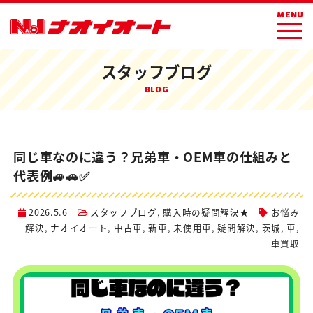
ホーム
ブログ
スタッフブログ
MENU
同じ車なのに違う？兄弟車・OEM車の仕組みと代表例🚙🚗✅
スタッフブログ
BLOG
同じ車なのに違う？兄弟車・OEM車の仕組みと
代表例🚙🚗✅
2026.5.6
スタッフブログ
,
購入時の疑問解決★
お悩み
解決
,
ナオイオート
,
中古車
,
新車
,
未使用車
,
疑問解決
,
茨城
,
車
,
車買取