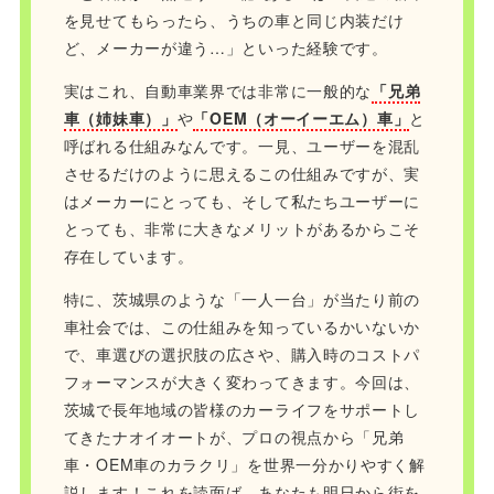
を見せてもらったら、うちの車と同じ内装だけ
ど、メーカーが違う…」といった経験です。
実はこれ、自動車業界では非常に一般的な
「兄弟
車（姉妹車）」
や
「OEM（オーイーエム）車」
と
呼ばれる仕組みなんです。一見、ユーザーを混乱
させるだけのように思えるこの仕組みですが、実
はメーカーにとっても、そして私たちユーザーに
とっても、非常に大きなメリットがあるからこそ
存在しています。
特に、茨城県のような「一人一台」が当たり前の
車社会では、この仕組みを知っているかいないか
で、車選びの選択肢の広さや、購入時のコストパ
フォーマンスが大きく変わってきます。今回は、
茨城で長年地域の皆様のカーライフをサポートし
てきたナオイオートが、プロの視点から「兄弟
車・OEM車のカラクリ」を世界一分かりやすく解
説します！これを読面ば、あなたも明日から街を