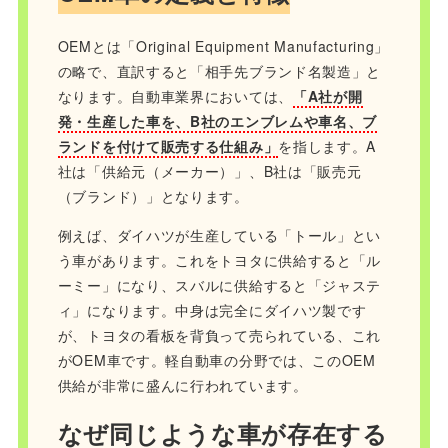
OEMとは「Original Equipment Manufacturing」
の略で、直訳すると「相手先ブランド名製造」と
なります。自動車業界においては、
「A社が開
発・生産した車を、B社のエンブレムや車名、ブ
ランドを付けて販売する仕組み」
を指します。A
社は「供給元（メーカー）」、B社は「販売元
（ブランド）」となります。
例えば、ダイハツが生産している「トール」とい
う車があります。これをトヨタに供給すると「ル
ーミー」になり、スバルに供給すると「ジャステ
ィ」になります。中身は完全にダイハツ製です
が、トヨタの看板を背負って売られている、これ
がOEM車です。軽自動車の分野では、このOEM
供給が非常に盛んに行われています。
なぜ同じような車が存在する