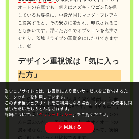
オートの在庫でも、例えばスズキ・ワゴンRを探
しているお客様に、中身が同じマツダ・フレアを
ご提案すると、その安さに驚かれ、即決されるこ
とも多いです。浮いたお金でオプションを充実さ
せたり、茨城ドライブの軍資金にしたりできます
よ。😊
デザイン重視派は「気に入っ
た方」
兄弟車（ライズとロッキー、ノアとヴォクシーな
当ウェブサイトでは、お客様により良いサービスをご提供するた
め、クッキーを利用しています。
ど）のように、顔つきが大きく違う場合は、完全
このまま当ウェブサイトをご利用になる場合、クッキーの使用に同
にあなたの好みで選んでOKです。毎日乗る車です
意いただいたものとみなされます。
から、見るたびにテンションが上がるデザインの
詳細については「
クッキーポリシー
」をご覧ください。
方を選ぶのが、一番の幸せです。ナオイオートの
同意する
展示場なら、兄弟車を隣り合わせに並べて、実物
の「顔」をじっくり比較できます。