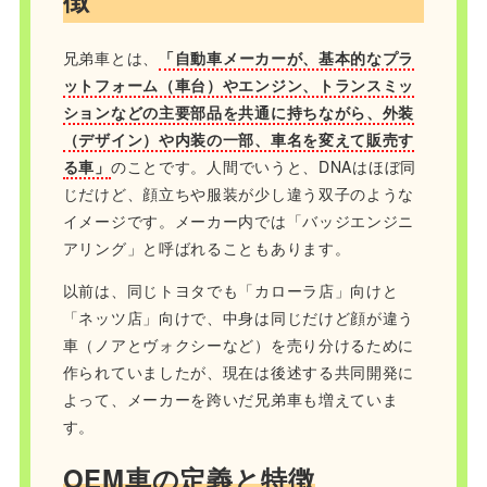
兄弟車とは、
「自動車メーカーが、基本的なプラ
ットフォーム（車台）やエンジン、トランスミッ
ションなどの主要部品を共通に持ちながら、外装
（デザイン）や内装の一部、車名を変えて販売す
る車」
のことです。人間でいうと、DNAはほぼ同
じだけど、顔立ちや服装が少し違う双子のような
イメージです。メーカー内では「バッジエンジニ
アリング」と呼ばれることもあります。
以前は、同じトヨタでも「カローラ店」向けと
「ネッツ店」向けで、中身は同じだけど顔が違う
車（ノアとヴォクシーなど）を売り分けるために
作られていましたが、現在は後述する共同開発に
よって、メーカーを跨いだ兄弟車も増えていま
す。
OEM車の定義と特徴