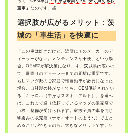
って、OEM車は
「中身は最高なのに安く買えるお
宝車」
なのです。💰
選択肢が広がるメリット：茨
城の「車生活」を快適に
「この車は好きだけど、近所にそのメーカーのデ
ィーラーがない。メンテナンスが不便」という場
合、OEM車が解決策になります。茨城県は広いの
で、最寄りのディーラーまでの距離は重要です。
もしマツダ派のご家庭で軽自動車が必要になった
場合、自社製の軽がなくても、OEM供給されてい
る「キャロル（中身はスズキ・アルト）」を選べ
ば、これまで通り信頼しているマツダの販売店で
点検・整備が受けられます。家族全員の車を同じ
馴染みの販売店（ナオイオートのような）でまと
めることができるのも、大きなメリットです。✨