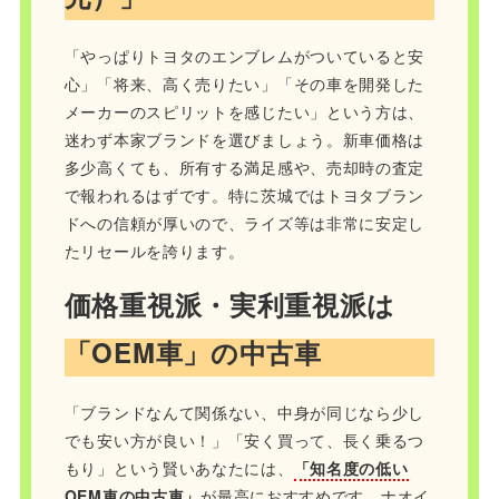
「やっぱりトヨタのエンブレムがついていると安
心」「将来、高く売りたい」「その車を開発した
メーカーのスピリットを感じたい」という方は、
迷わず本家ブランドを選びましょう。新車価格は
多少高くても、所有する満足感や、売却時の査定
で報われるはずです。特に茨城ではトヨタブラン
ドへの信頼が厚いので、ライズ等は非常に安定し
たリセールを誇ります。
価格重視派・実利重視派は
「OEM車」の中古車
「ブランドなんて関係ない、中身が同じなら少し
でも安い方が良い！」「安く買って、長く乗るつ
もり」という賢いあなたには、
「知名度の低い
OEM車の中古車」
が最高におすすめです。ナオイ