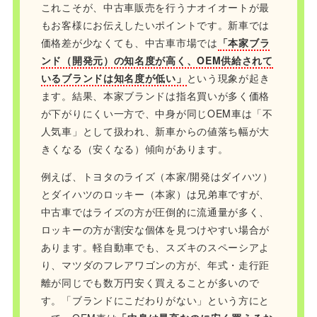
これこそが、中古車販売を行うナオイオートが最
もお客様にお伝えしたいポイントです。新車では
価格差が少なくても、中古車市場では
「本家ブラ
ンド（開発元）の知名度が高く、OEM供給されて
いるブランドは知名度が低い」
という現象が起き
ます。結果、本家ブランドは指名買いが多く価格
が下がりにくい一方で、中身が同じOEM車は「不
人気車」として扱われ、新車からの値落ち幅が大
きくなる（安くなる）傾向があります。
例えば、トヨタのライズ（本家/開発はダイハツ）
とダイハツのロッキー（本家）は兄弟車ですが、
中古車ではライズの方が圧倒的に流通量が多く、
ロッキーの方が割安な個体を見つけやすい場合が
あります。軽自動車でも、スズキのスペーシアよ
り、マツダのフレアワゴンの方が、年式・走行距
離が同じでも数万円安く買えることが多いので
す。「ブランドにこだわりがない」という方にと