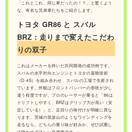
「これとこれ、同じ車だったの！？」と驚くよう
な、有名な兄弟車たちをご紹介します。
トヨタ GR86 と スバル
BRZ：走りまで変えたこだわ
りの双子
これはメーカーを跨いだ共同開発の成功例です。
スバルの水平対向エンジンとトヨタの直噴技術
（D-4S）を組み合わせ、スバルの工場で生産され
ています。外観はフロントバンパーの形状が少し
違う程度ですが、プロのレーサーが乗ると「86は
ドリフトしやすく、BRZはグリップ力が高い（安
定している）」と、足回りの味付けが明確に異な
ります。茨城の筑波山のようなワインディングを
走るなら、どちらの乗り味が好みか、ぜひ試乗し
て確かめてほしい兄弟車です。🏎️