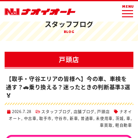
ホーム
ブログ
店舗ブログ
戸頭店
MENU
スタッフブログ
BLOG
戸頭店
【取手・守谷エリアの皆様へ】今の車、車検を
通す？🚗乗り換える？迷ったときの判断基準3選
🏅
2026.7.28
スタッフブログ
,
店舗ブログ
,
戸頭店
ナオイ
オート
,
中古車
,
取手市
,
守谷市
,
新車
,
普通車
,
未使用車
,
茨城
,
車
,
車買取
,
軽自動車