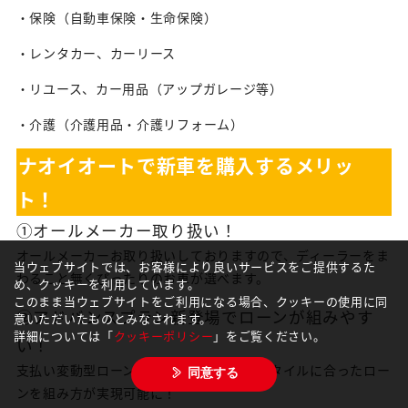
・保険（自動車保険・生命保険）
・レンタカー、カーリース
・リユース、カー用品（アップガレージ等）
・介護（介護用品・介護リフォーム）
ナオイオートで新車を購入するメリッ
ト！
①オールメーカー取り扱い！
オールメーカーお取り扱いしておりますので、ディーラーをま
当ウェブサイトでは、お客様により良いサービスをご提供するた
わること無くぴったりのお車が選べます。
め、クッキーを利用しています。
このまま当ウェブサイトをご利用になる場合、クッキーの使用に同
②アドバンスプラン新登場でローンが組みやす
意いただいたものとみなされます。
詳細については「
クッキーポリシー
」をご覧ください。
い！
支払い変動型ローンでそれぞれのライフスタイルに合ったロー
同意する
ンを組み方が実現可能に！