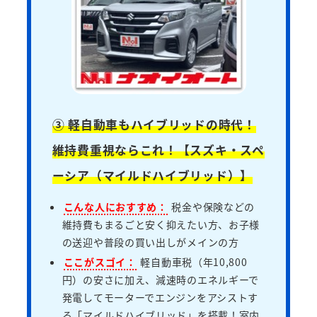
③ 軽自動車もハイブリッドの時代！
維持費重視ならこれ！【スズキ・スペ
ーシア（マイルドハイブリッド）】
こんな人におすすめ：
税金や保険などの
維持費もまるごと安く抑えたい方、お子様
の送迎や普段の買い出しがメインの方
ここがスゴイ：
軽自動車税（年10,800
円）の安さに加え、減速時のエネルギーで
発電してモーターでエンジンをアシストす
る「マイルドハイブリッド」を搭載！室内