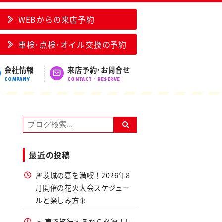
WEBからの来店予約
車検･点検･オイル交換の予約
会社情報
来店予約･お問合せ
COMPANY
CONTACT・RESERVE
最近の投稿
🎆茨城の夏を満喫！2026年8
月開催の花火大会スケジュー
ルと楽しみ方🎇
🚗 車で旅行するなら必須！長