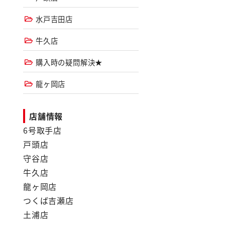
水戸吉田店
牛久店
購入時の疑問解決★
龍ヶ岡店
店舗情報
6号取手店
戸頭店
守谷店
牛久店
龍ヶ岡店
つくば吉瀬店
土浦店