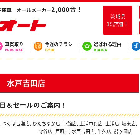
店
2,000台！
在庫車 オールメーカー
茨城県
19店舗！
スタッフブログ
車買取り
今週のチラシ
選ばれる理由
BLOG
PURCHASE
FLYER
REASON
水戸吉田店
業日＆セールのご案内！
,
つくば吉瀬店
,
ひたちなか店
,
下館店
,
土浦中貫店
,
土浦店
,
坂東店
,
守谷店
,
戸頭店
,
水戸吉田店
,
牛久店
,
龍ヶ岡店