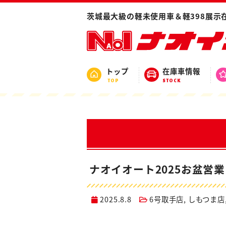
ホーム
ブログ
店舗ブログ
水戸吉田
茨城最大級の軽未使用車＆軽398展示
トップ
在庫車情報
TOP
STOCK
ナオイオート2025お盆営
2025.8.8
6号取手店
,
しもつま店