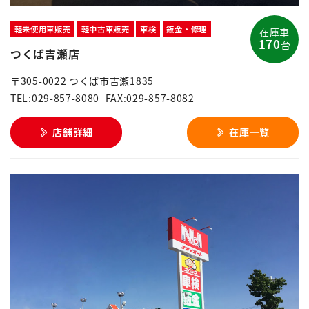
軽未使用車販売
軽中古車販売
車検
鈑金・修理
在庫車
170
台
つくば吉瀬店
〒305-0022 つくば市吉瀬1835
TEL:029-857-8080
FAX:029-857-8082
店舗詳細
在庫一覧