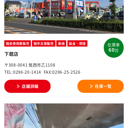
軽未使用車販売
軽中古車販売
車検
鈑金・修理
在庫車
60
台
下館店
〒308-0041 筑西市乙1108
TEL:0296-20-1414
FAX:0296-25-2526
店舗詳細
在庫一覧