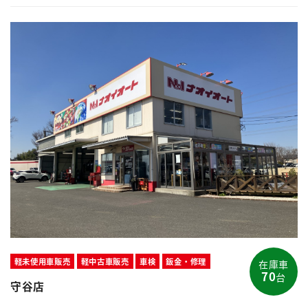
軽未使用車販売
軽中古車販売
車検
鈑金・修理
在庫車
70
台
守谷店