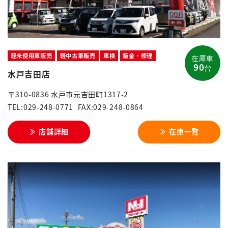
軽未使用車販売
軽中古車販売
車検
鈑金・修理
在庫車
90
台
水戸吉田店
〒310-0836 水戸市元吉田町1317-2
TEL:029-248-0771
FAX:029-248-0864
店舗詳細
在庫一覧