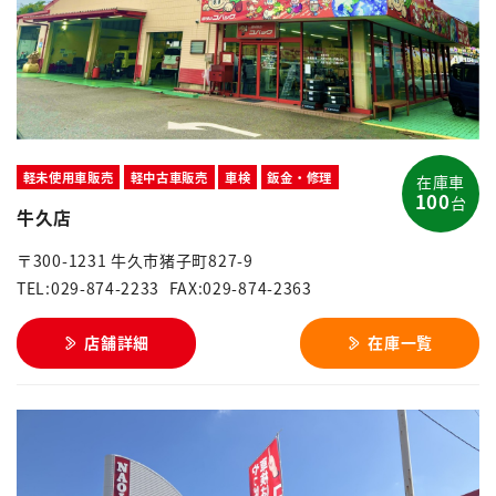
軽未使用車販売
軽中古車販売
車検
鈑金・修理
在庫車
100
台
牛久店
〒300-1231 牛久市猪子町827-9
TEL:029-874-2233
FAX:029-874-2363
店舗詳細
在庫一覧