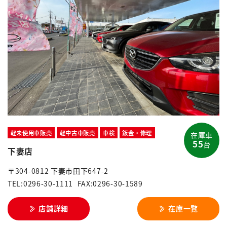
軽未使用車販売
軽中古車販売
車検
鈑金・修理
在庫車
55
台
下妻店
〒304-0812 下妻市田下647-2
TEL:0296-30-1111
FAX:0296-30-1589
店舗詳細
在庫一覧