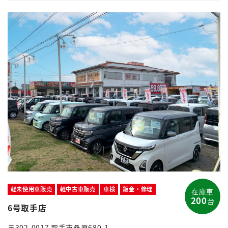
軽未使用車販売
軽中古車販売
車検
鈑金・修理
在庫車
200
台
6号取手店
〒302-0017 取手市桑原680-1