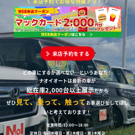
来店予約でお得な特典アリ！
来店予約をする
どの車にするか選べない…というあなた！
ナオイオートは最新の車が
総在庫2,000台以上展示
だから
見て、乗って、触って
ぜひ
お車選びをしてほし
いと考えております！
営業時間/10:00～18:00
定休日/毎週水曜日・第2木曜日・第3木曜日