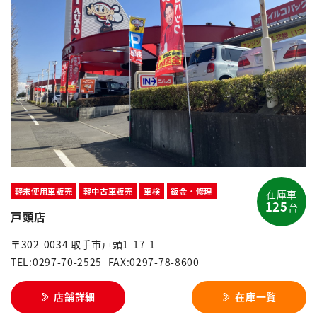
軽未使用車販売
軽中古車販売
車検
鈑金・修理
在庫車
125
台
戸頭店
〒302-0034 取手市戸頭1-17-1
TEL:0297-70-2525
FAX:0297-78-8600
店舗詳細
在庫一覧