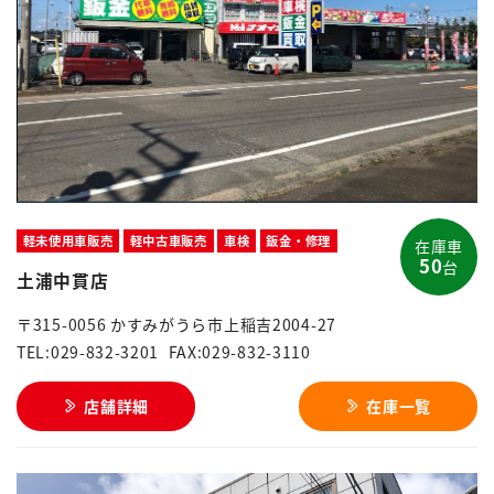
軽未使用車販売
軽中古車販売
車検
鈑金・修理
在庫車
50
台
土浦中貫店
〒315-0056 かすみがうら市上稲吉2004-27
TEL:029-832-3201
FAX:029-832-3110
店舗詳細
在庫一覧