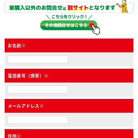
お名前
※
電話番号（携帯）
※
メールアドレス
※
住所
※