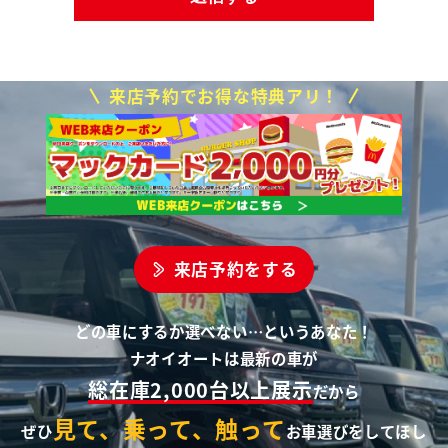
来店予約でお得な特典アリ！
来店予約をする
どの車にするか選べない…というあなた！
ナオイオートは最新の車が
総在庫2,000台以上展示
だから
見て、乗って、触って
ぜひ
お車選びをしてほし