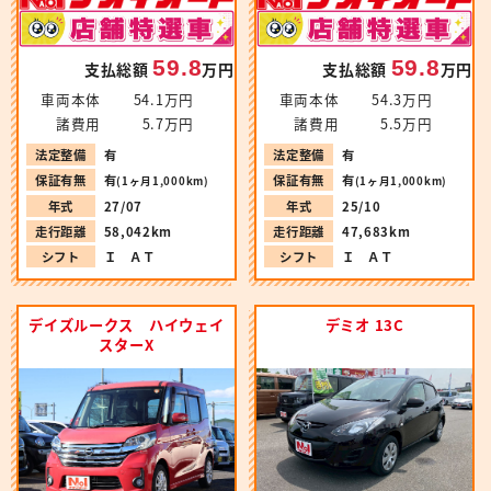
59.8
59.8
支払総額
万円
支払総額
万円
車両本体
54.1万円
車両本体
54.3万円
諸費用
5.7万円
諸費用
5.5万円
法定整備
有
法定整備
有
保証有無
有
保証有無
有
(1ヶ月1,000km)
(1ヶ月1,000km)
年式
27/07
年式
25/10
走行距離
58,042km
走行距離
47,683km
シフト
Ｉ ＡＴ
シフト
Ｉ ＡＴ
デイズルークス ハイウェイ
デミオ 13C
スターX