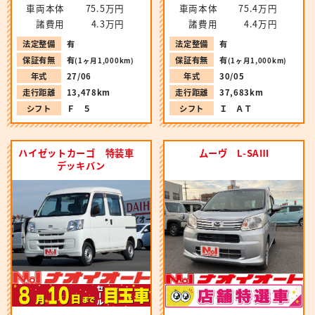
車両本体
75.5万円
車両本体
75.4万円
諸費用
4.3万円
諸費用
4.4万円
法定整備
有
法定整備
有
保証有無
有
保証有無
有
(1ヶ月1,000km)
(1ヶ月1,000km)
年式
27/06
年式
30/05
走行距離
13,478km
走行距離
37,683km
シフト
Ｆ ５
シフト
Ｉ ＡＴ
ハイゼットカーゴ 特装車
ムーヴ L-SAⅢ
デッキバン