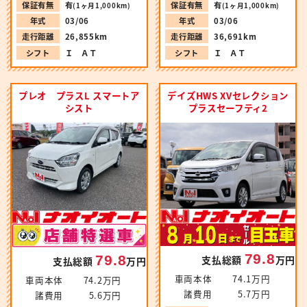
保証有無
有
保証有無
有
(1ヶ月1,000km)
(1ヶ月1,000km)
年式
03/06
年式
03/06
走行距離
26,855km
走行距離
36,691km
シフト
Ｉ ＡＴ
シフト
Ｉ ＡＴ
プレオ プラスL スマートア
デイズHWS XVセレクション
シスト
プラスセーフティ2
79.8
79.8
支払総額
万円
支払総額
万円
車両本体
74.1万円
車両本体
74.2万円
諸費用
5.7万円
諸費用
5.6万円