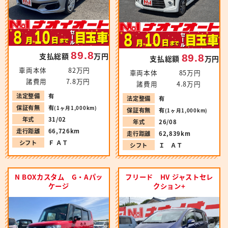
89.8
支払総額
万円
89.8
支払総額
万円
車両本体
82万円
車両本体
85万円
諸費用
7.8万円
諸費用
4.8万円
法定整備
有
法定整備
有
保証有無
有
(1ヶ月1,000km)
保証有無
有
(1ヶ月1,000km)
年式
31/02
年式
26/08
走行距離
66,726km
走行距離
62,839km
シフト
Ｆ ＡＴ
シフト
Ｉ ＡＴ
N BOXカスタム G・Aパッ
フリード HV ジャストセレ
ケージ
クション+