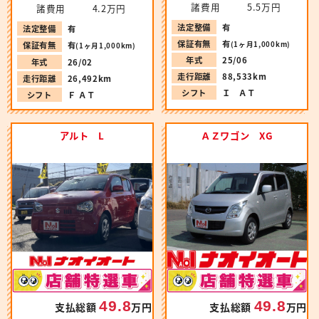
諸費用
5.5万円
諸費用
4.2万円
法定整備
有
法定整備
有
保証有無
有
(1ヶ月1,000km)
保証有無
有
(1ヶ月1,000km)
年式
25/06
年式
26/02
走行距離
88,533km
走行距離
26,492km
シフト
Ｉ ＡＴ
シフト
Ｆ ＡＴ
アルト L
ＡＺワゴン XG
49.8
49.8
支払総額
万円
支払総額
万円