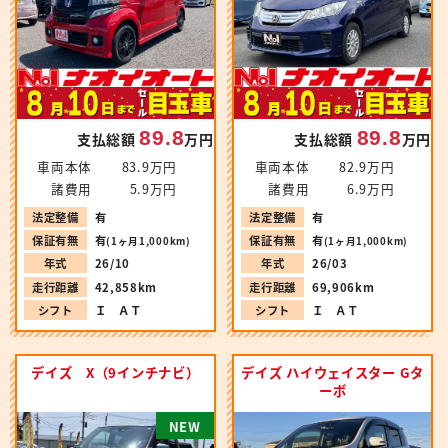
89.8
89.8
支払総額
万円
支払総額
万円
車両本体
83.9万円
車両本体
82.9万円
諸費用
5.9万円
諸費用
6.9万円
法定整備
有
法定整備
有
保証有無
有
保証有無
有
(1ヶ月1,000km)
(1ヶ月1,000km)
年式
26/10
年式
26/03
走行距離
42,858km
走行距離
69,906km
シフト
Ｉ ＡＴ
シフト
Ｉ ＡＴ
デイズ X（9インチナビ）
デイズ ハイウェイスター Gタ
ーボ
N
E
W