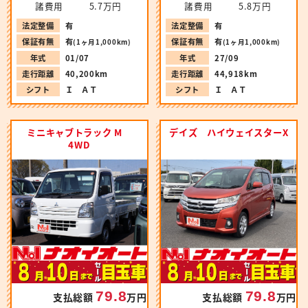
諸費用
5.7万円
諸費用
5.8万円
法定整備
有
法定整備
有
保証有無
有
保証有無
有
(1ヶ月1,000km)
(1ヶ月1,000km)
年式
01/07
年式
27/09
走行距離
40,200km
走行距離
44,918km
シフト
Ｉ ＡＴ
シフト
Ｉ ＡＴ
ミニキャブトラック M
デイズ ハイウェイスターX
4WD
79.8
79.8
支払総額
万円
支払総額
万円