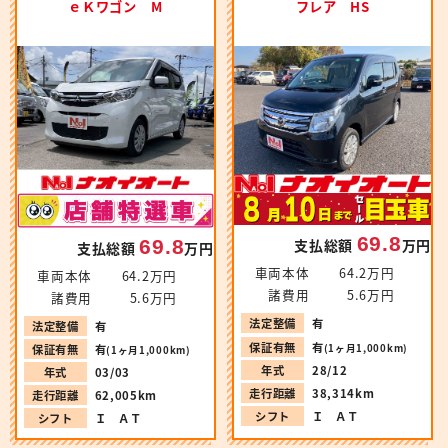
ｅＫワゴン M
フレア HS
69.8
69.8
支払総額
万円
支払総額
万円
車両本体
64.2万円
車両本体
64.2万円
諸費用
5.6万円
諸費用
5.6万円
法定整備
有
法定整備
有
保証有無
有
(1ヶ月1,000km)
保証有無
有
(1ヶ月1,000km)
年式
28/12
年式
03/03
走行距離
38,314km
走行距離
62,005km
シフト
Ｉ ＡＴ
シフト
Ｉ ＡＴ