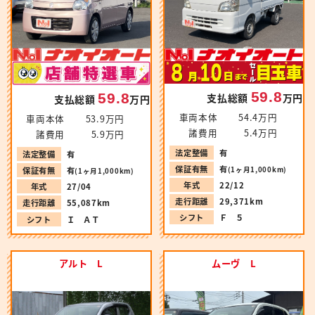
59.8
59.8
支払総額
万円
支払総額
万円
車両本体
54.4万円
車両本体
53.9万円
諸費用
5.4万円
諸費用
5.9万円
法定整備
有
法定整備
有
保証有無
有
(1ヶ月1,000km)
保証有無
有
(1ヶ月1,000km)
年式
22/12
年式
27/04
走行距離
29,371km
走行距離
55,087km
シフト
Ｆ ５
シフト
Ｉ ＡＴ
アルト L
ムーヴ L