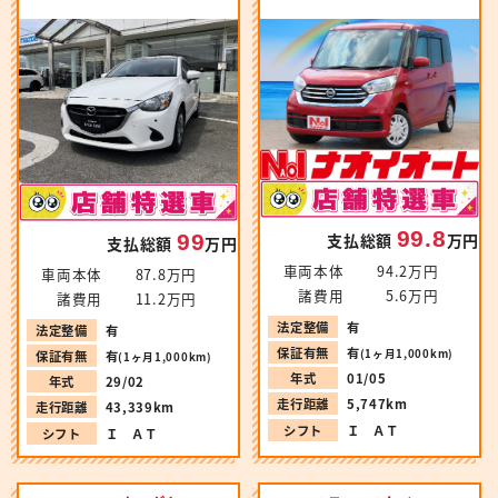
99.8
99
支払総額
万円
支払総額
万円
車両本体
94.2万円
車両本体
87.8万円
諸費用
5.6万円
諸費用
11.2万円
法定整備
有
法定整備
有
保証有無
有
(1ヶ月1,000km)
保証有無
有
(1ヶ月1,000km)
年式
01/05
年式
29/02
走行距離
5,747km
走行距離
43,339km
シフト
Ｉ ＡＴ
シフト
Ｉ ＡＴ