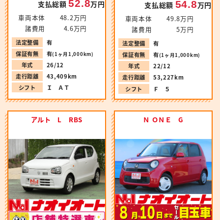
52.8
54.8
支払総額
万円
支払総額
万円
車両本体
48.2万円
車両本体
49.8万円
諸費用
4.6万円
諸費用
5万円
法定整備
有
法定整備
有
保証有無
有
(1ヶ月1,000km)
保証有無
有
(1ヶ月1,000km)
年式
26/12
年式
22/12
走行距離
43,409km
走行距離
53,227km
シフト
Ｉ ＡＴ
シフト
Ｆ ５
アルト L RBS
Ｎ ＯＮＥ G