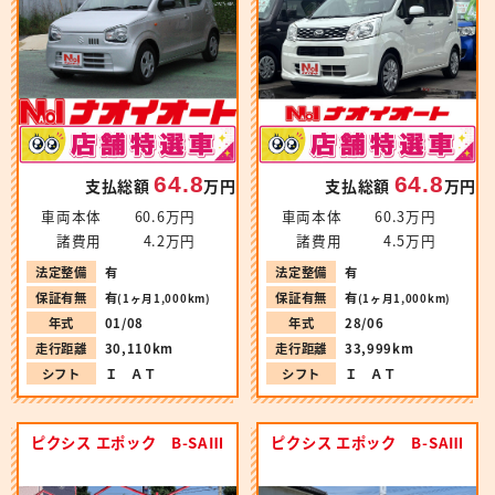
64.8
64.8
支払総額
万円
支払総額
万円
車両本体
60.6万円
車両本体
60.3万円
諸費用
4.2万円
諸費用
4.5万円
法定整備
有
法定整備
有
保証有無
有
保証有無
有
(1ヶ月1,000km)
(1ヶ月1,000km)
年式
01/08
年式
28/06
走行距離
30,110km
走行距離
33,999km
シフト
Ｉ ＡＴ
シフト
Ｉ ＡＴ
ピクシス エポック B-SAⅢ
ピクシス エポック B-SAⅢ