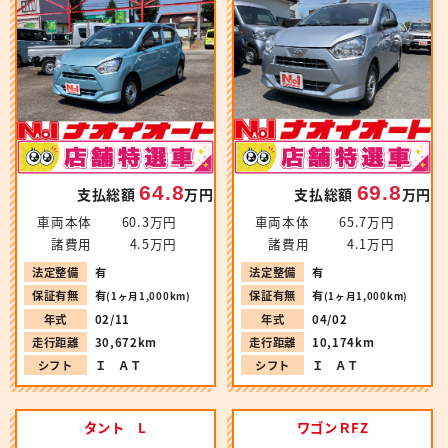
64.8
69.8
支払総額
万円
支払総額
万円
車両本体
60.3万円
車両本体
65.7万円
諸費用
4.5万円
諸費用
4.1万円
法定整備
有
法定整備
有
保証有無
有
保証有無
有
(1ヶ月1,000km)
(1ヶ月1,000km)
年式
02/11
年式
04/02
走行距離
30,672km
走行距離
10,174km
シフト
Ｉ ＡＴ
シフト
Ｉ ＡＴ
タント L
ワゴンＲFZ