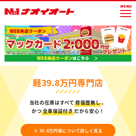
MENU
軽39.8万円専門店
当社の在庫はすべて
修復歴無し
、
かつ
全車保証付き
だから安心！
39.8万円車について詳しく見る