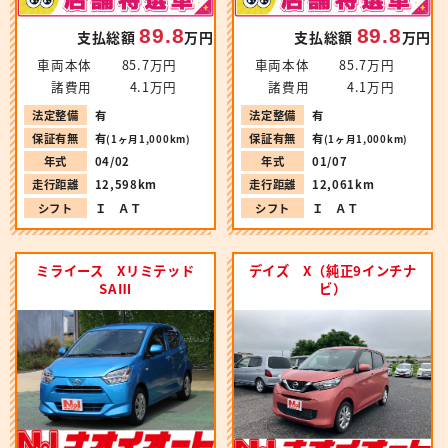
89.8
89.8
支払総額
万円
支払総額
万円
車両本体
85.7万円
車両本体
85.7万円
諸費用
4.1万円
諸費用
4.1万円
法定整備
有
法定整備
有
保証有無
有
保証有無
有
(1ヶ月1,000km)
(1ヶ月1,000km)
年式
04/02
年式
01/07
走行距離
12,598km
走行距離
12,061km
シフト
Ｉ ＡＴ
シフト
Ｉ ＡＴ
ミライース Xリミテッド
デイズ X（純正9インチナ
SAⅢ
ビ）