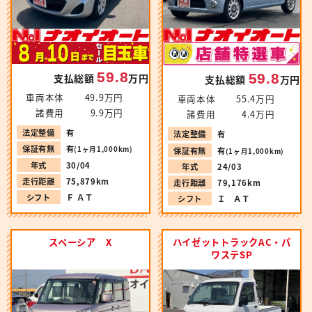
59.8
59.8
支払総額
万円
支払総額
万円
車両本体
49.9万円
車両本体
55.4万円
諸費用
9.9万円
諸費用
4.4万円
法定整備
有
法定整備
有
保証有無
有
(1ヶ月1,000km)
保証有無
有
(1ヶ月1,000km)
年式
30/04
年式
24/03
走行距離
75,879km
走行距離
79,176km
シフト
Ｆ ＡＴ
シフト
Ｉ ＡＴ
スペーシア X
ハイゼットトラックAC・パ
ワステSP