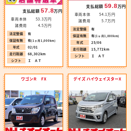
59.8
支払総額
万円
57.8
支払総額
万円
車両本体
54.1万円
車両本体
53.3万円
諸費用
5.7万円
諸費用
4.5万円
法定整備
有
法定整備
有
保証有無
有
(1ヶ月1,000km)
保証有無
有
(1ヶ月1,000km)
年式
25/06
年式
02/01
走行距離
15,772km
走行距離
68,302km
シフト
Ｉ ＡＴ
シフト
Ｉ ＡＴ
ワゴンＲ FX
デイズ ハイウェイスターX