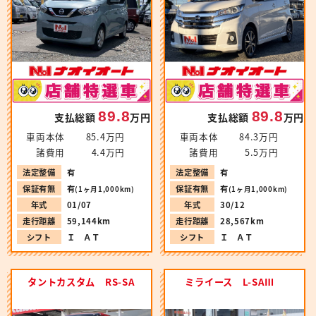
89.8
89.8
支払総額
万円
支払総額
万円
車両本体
85.4万円
車両本体
84.3万円
諸費用
4.4万円
諸費用
5.5万円
法定整備
有
法定整備
有
保証有無
有
保証有無
有
(1ヶ月1,000km)
(1ヶ月1,000km)
年式
01/07
年式
30/12
走行距離
59,144km
走行距離
28,567km
シフト
Ｉ ＡＴ
シフト
Ｉ ＡＴ
タントカスタム RS-SA
ミライース L-SAⅢ