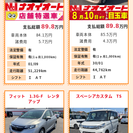
89.8
89.8
支払総額
万円
支払総額
万円
車両本体
85.5万円
車両本体
84.1万円
諸費用
4.3万円
諸費用
5.7万円
法定整備
有
法定整備
有
保証有無
有
(1ヶ月1,000km)
保証有無
有
(1ヶ月1,000km)
年式
30/01
年式
01/09
走行距離
44,762km
走行距離
51,229km
シフト
Ｉ ＡＴ
シフト
Ｉ ＡＴ
フィット 1.3G-F レンタ
スペーシアカスタム TS
アップ