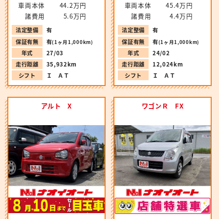
車両本体
44.2万円
車両本体
45.4万円
諸費用
5.6万円
諸費用
4.4万円
法定整備
有
法定整備
有
保証有無
有
保証有無
有
(1ヶ月1,000km)
(1ヶ月1,000km)
年式
27/03
年式
24/02
走行距離
35,932km
走行距離
12,024km
シフト
Ｉ ＡＴ
シフト
Ｉ ＡＴ
アルト X
ワゴンＲ FX