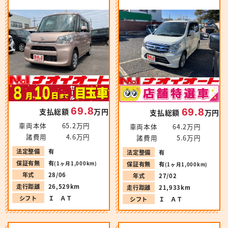
69.8
69.8
支払総額
万円
支払総額
万円
車両本体
65.2万円
車両本体
64.2万円
諸費用
4.6万円
諸費用
5.6万円
法定整備
有
法定整備
有
保証有無
有
(1ヶ月1,000km)
保証有無
有
(1ヶ月1,000km)
年式
28/06
年式
27/02
走行距離
26,529km
走行距離
21,933km
シフト
Ｉ ＡＴ
シフト
Ｉ ＡＴ