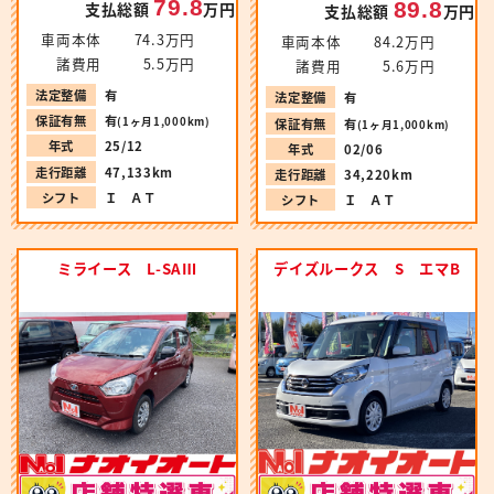
79.8
89.8
支払総額
万円
支払総額
万円
車両本体
74.3万円
車両本体
84.2万円
諸費用
5.5万円
諸費用
5.6万円
法定整備
有
法定整備
有
保証有無
有
(1ヶ月1,000km)
保証有無
有
(1ヶ月1,000km)
年式
25/12
年式
02/06
走行距離
47,133km
走行距離
34,220km
シフト
Ｉ ＡＴ
シフト
Ｉ ＡＴ
ミライース L-SAⅢ
デイズルークス S エマB