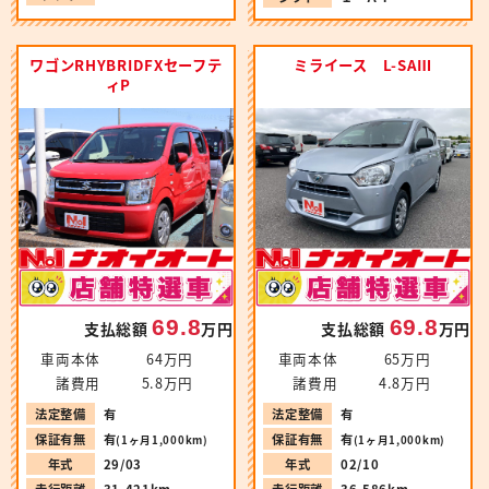
ワゴンRHYBRIDFXセーフテ
ミライース L-SAⅢ
ィP
69.8
69.8
支払総額
万円
支払総額
万円
車両本体
64万円
車両本体
65万円
諸費用
5.8万円
諸費用
4.8万円
法定整備
有
法定整備
有
保証有無
有
保証有無
有
(1ヶ月1,000km)
(1ヶ月1,000km)
年式
29/03
年式
02/10