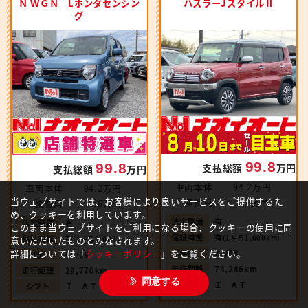
Ｎ ＷＧＮ Lホンダセンシン
ハスラーJスタイルⅡ
グ
99.8
99.8
支払総額
万円
支払総額
万円
車両本体
94.2万円
車両本体
94.2万円
当ウェブサイトでは、お客様により良いサービスをご提供するた
諸費用
5.6万円
諸費用
5.6万円
め、クッキーを利用しています。
法定整備
有
法定整備
有
このまま当ウェブサイトをご利用になる場合、クッキーの使用に同
保証有無
有
(1ヶ月1,000km)
保証有無
有
意いただいたものとみなされます。
(1ヶ月1,000km)
詳細については「
クッキーポリシー
」をご覧ください。
年式
29/08
年式
01/08
走行距離
74,286km
走行距離
29,770km
同意する
シフト
Ｉ ＡＴ
シフト
Ｉ ＡＴ