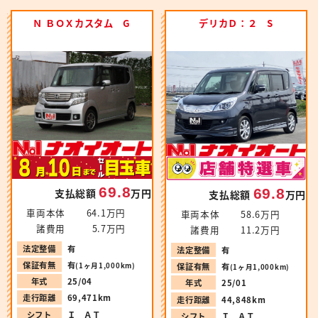
Ｎ ＢＯＸカスタム G
デリカＤ：２ S
69.8
69.8
支払総額
万円
支払総額
万円
車両本体
64.1万円
車両本体
58.6万円
諸費用
5.7万円
諸費用
11.2万円
法定整備
有
法定整備
有
保証有無
有
(1ヶ月1,000km)
保証有無
有
(1ヶ月1,000km)
年式
25/04
年式
25/01
走行距離
69,471km
走行距離
44,848km
シフト
Ｉ ＡＴ
シフト
Ｉ ＡＴ