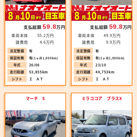
59.8
59.8
支払総額
万円
支払総額
万円
車両本体
55.2万円
車両本体
49.9万円
諸費用
4.6万円
諸費用
9.9万円
法定整備
有
法定整備
有
保証有無
有
保証有無
有
(1ヶ月1,000km)
(1ヶ月1,000km)
年式
26/06
年式
23/10
走行距離
53,855km
走行距離
44,753km
シフト
Ｉ ＡＴ
シフト
Ｉ ＡＴ
マーチ S
ミラココア プラスX