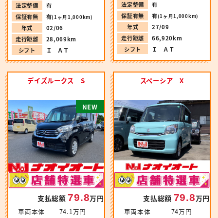
法定整備
有
法定整備
有
保証有無
有
(1ヶ月1,000km)
保証有無
有
(1ヶ月1,000km)
年式
27/09
年式
02/06
走行距離
66,920km
走行距離
28,069km
シフト
Ｉ ＡＴ
シフト
Ｉ ＡＴ
デイズルークス S
スペーシア X
N
E
W
79.8
79.8
支払総額
万円
支払総額
万円
車両本体
74.1万円
車両本体
74万円