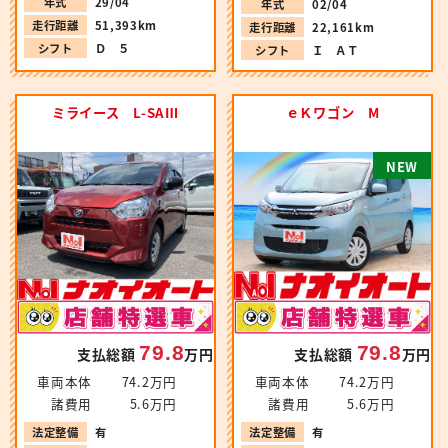
年式
29/04
年式
02/04
走行距離
51,393km
走行距離
22,161km
シフト
Ｄ ５
シフト
Ｉ ＡＴ
ミライース L-SAⅢ
ｅＫワゴン M
N
E
W
79.8
79.8
支払総額
万円
支払総額
万円
車両本体
74.2万円
車両本体
74.2万円
諸費用
5.6万円
諸費用
5.6万円
法定整備
有
法定整備
有