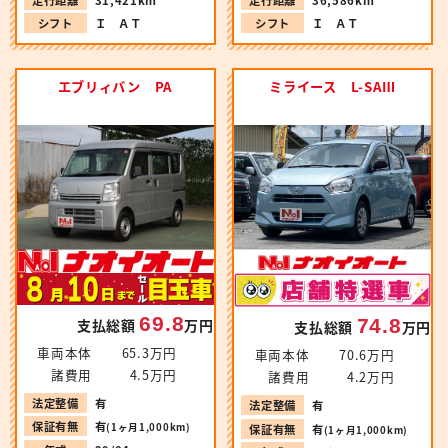
走行距離
31,421km
走行距離
36,586km
シフト
Ｉ ＡＴ
シフト
Ｉ ＡＴ
エブリィバン PA
ミライース L-SAⅢ
69.8
74.8
支払総額
万円
支払総額
万円
車両本体
65.3万円
車両本体
70.6万円
諸費用
4.5万円
諸費用
4.2万円
法定整備
有
法定整備
有
保証有無
有
(1ヶ月1,000km)
保証有無
有
(1ヶ月1,000km)