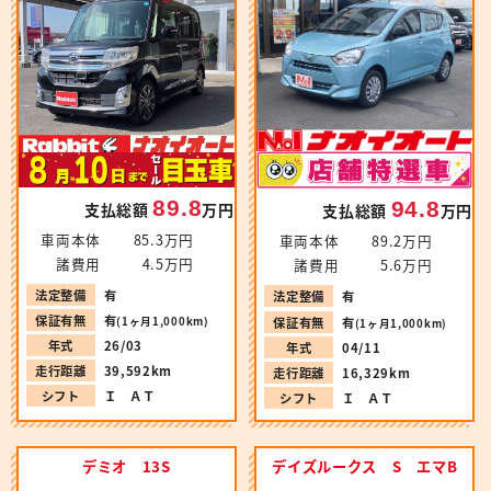
89.8
94.8
支払総額
万円
支払総額
万円
車両本体
85.3万円
車両本体
89.2万円
諸費用
4.5万円
諸費用
5.6万円
法定整備
有
法定整備
有
保証有無
有
保証有無
有
(1ヶ月1,000km)
(1ヶ月1,000km)
年式
26/03
年式
04/11
走行距離
39,592km
走行距離
16,329km
シフト
Ｉ ＡＴ
シフト
Ｉ ＡＴ
デミオ 13S
デイズルークス S エマB