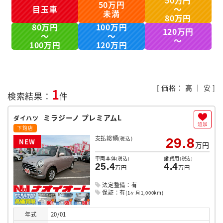
50万円
50万円
目玉車
～
未満
80万円
80万円
100万円
120万円
～
～
～
100万円
120万円
[ 価格：
高
｜
安
]
1
検索結果：
件
ミラジーノ プレミアムL
ダイハツ
追加
下館店
支払総額
(税込)
29.8
N
E
W
万円
車両本体
諸費用
(税込)
(税込)
25.4
4.4
万円
万円
法定整備：有
保証：有
(1ヶ月1,000km)
年式
20/01