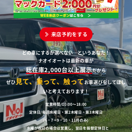
来店予約をする
どの車にするか選べない…というあなた！
ナオイオートは最新の車が
総在庫2,000台以上展示
だから
見て、乗って、触って
ぜひ
お車選びをしてほし
いと考えております！
営業時間/10:00～18:00
定休日/毎週水曜日・第2木曜日・第3木曜日
(6・7・9・10・11月のみ)
※水曜が祝日の場合は営業し、翌日を振替定休日と