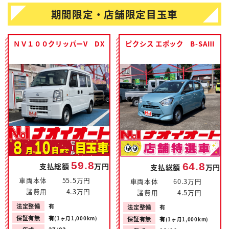
期間限定・店舗限定目玉車
ＮＶ１００クリッパーV DX
ピクシス エポック B-SAⅢ
59.8
64.8
支払総額
万円
支払総額
万円
車両本体
55.5万円
車両本体
60.3万円
諸費用
4.3万円
諸費用
4.5万円
法定整備
有
法定整備
有
保証有無
有
(1ヶ月1,000km)
保証有無
有
(1ヶ月1,000km)