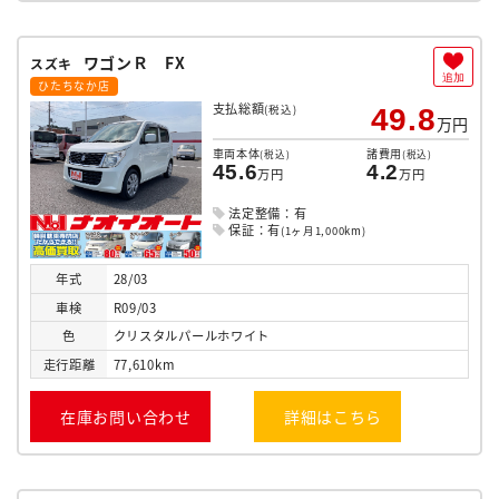
ワゴンＲ FX
スズキ
追加
ひたちなか店
支払総額
(税込)
49.8
万円
車両本体
諸費用
(税込)
(税込)
45.6
4.2
万円
万円
法定整備：有
保証：有
(1ヶ月1,000km)
年式
28/03
車検
R09/03
色
クリスタルパールホワイト
走行
距離
77,610km
在庫お問い合わせ
詳細はこちら