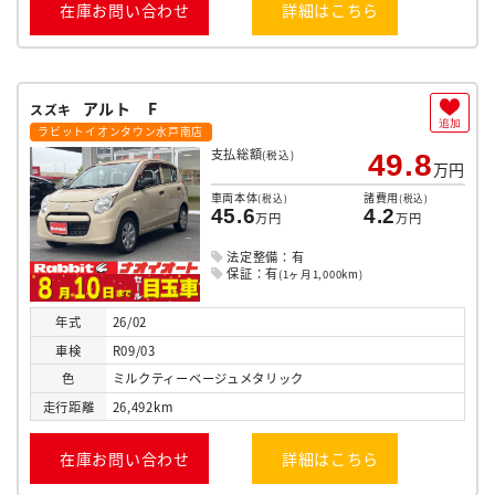
在庫お問い合わせ
詳細はこちら
アルト F
スズキ
追加
ラビットイオンタウン水戸南店
支払総額
(税込)
49.8
万円
車両本体
諸費用
(税込)
(税込)
45.6
4.2
万円
万円
法定整備：有
保証：有
(1ヶ月1,000km)
年式
26/02
車検
R09/03
色
ミルクティーベージュメタリック
走行
距離
26,492km
在庫お問い合わせ
詳細はこちら