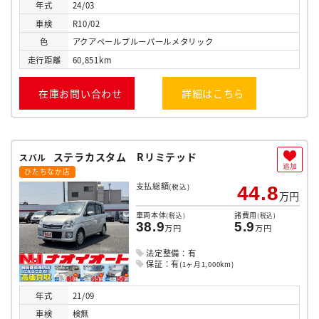
年式
24/03
車検
R10/02
色
アクアペールブルーパールメタリック
走行
距離
60,851km
在庫お問い合わせ
詳細はこちら
ステラカスタム Rリミテッド
スバル
追加
ひたちなか店
支払総額
(税込)
44.8
万円
車両本体
諸費用
(税込)
(税込)
38.9
5.9
万円
万円
法定整備：有
保証：有
(1ヶ月1,000km)
年式
21/09
車検
検無