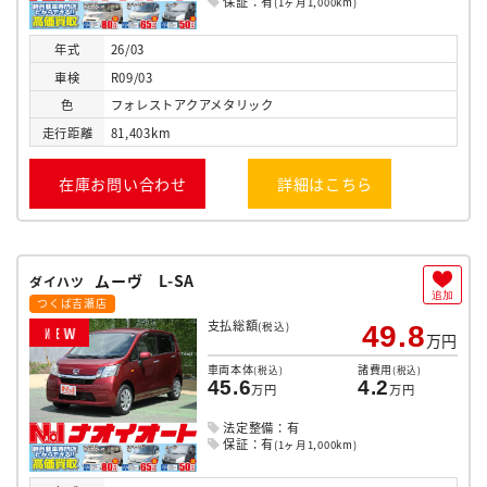
保証：有
(1ヶ月1,000km)
年式
26/03
車検
R09/03
色
フォレストアクアメタリック
走行
距離
81,403km
在庫お問い合わせ
詳細はこちら
ムーヴ L-SA
ダイハツ
追加
つくば吉瀬店
支払総額
(税込)
49.8
N
E
W
万円
車両本体
諸費用
(税込)
(税込)
45.6
4.2
万円
万円
法定整備：有
保証：有
(1ヶ月1,000km)