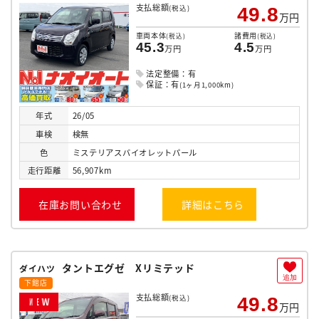
支払総額
(税込)
49.8
万円
車両本体
諸費用
(税込)
(税込)
45.3
4.5
万円
万円
法定整備：有
保証：有
(1ヶ月1,000km)
年式
26/05
車検
検無
色
ミステリアスバイオレットパール
走行
距離
56,907km
在庫お問い合わせ
詳細はこちら
タントエグゼ Xリミテッド
ダイハツ
追加
下館店
支払総額
(税込)
49.8
N
E
W
万円