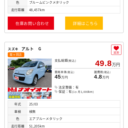
色
ブルームピンクメタリック
走行
距離
48,457km
在庫お問い合わせ
詳細はこちら
アルト G
スズキ
追加
龍ヶ岡店
支払総額
(税込)
49.8
万円
車両本体
諸費用
(税込)
(税込)
45
4.8
万円
万円
法定整備：有
保証：有
(1ヶ月1,000km)
年式
25/03
車検
検無
色
エアブルーメタリック
走行
距離
51,205km