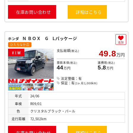
在庫お問い合わせ
詳細はこちら
Ｎ ＢＯＸ G Lパッケージ
ホンダ
追加
ひたちなか店
支払総額
(税込)
49.8
N
E
W
万円
車両本体
諸費用
(税込)
(税込)
44
5.8
万円
万円
法定整備：有
保証：有
(1ヶ月1,000km)
年式
24/06
車検
R09/01
色
クリスタルブラック・パール
走行
距離
72,502km
在庫お問い合わせ
詳細はこちら