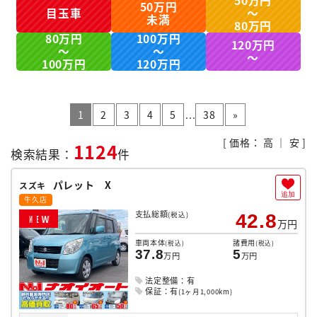
50万円
50万円
目玉車
～
未満
80万円
80万円
100万円
120万円
～
～
～
100万円
120万円
1
2
3
4
5
...
38
»
[ 価格：
高
｜
安
]
1124
検索結果：
件
パレット X
スズキ
追加
牛久店
支払総額
(税込)
42.8
N
E
W
万円
車両本体
諸費用
(税込)
(税込)
37.8
5
万円
万円
法定整備：有
保証：有
(1ヶ月1,000km)