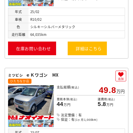
年式
25/02
車検
R10/02
色
シルキーシルバーメタリック
走行
距離
64,035km
在庫お問い合わせ
詳細はこちら
ｅＫワゴン MX
ミツビシ
追加
ひたちなか店
支払総額
(税込)
49.8
万円
車両本体
諸費用
(税込)
(税込)
44
5.8
万円
万円
法定整備：有
保証：有
(1ヶ月1,000km)
年式
23/07