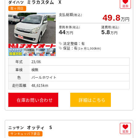
ミラカスタム X
ダイハツ
追加
龍ヶ岡店
支払総額
(税込)
49.8
万円
車両本体
諸費用
(税込)
(税込)
44
5.8
万円
万円
法定整備：有
保証：有
(1ヶ月1,000km)
年式
23/06
車検
検無
色
パールホワイト
走行
距離
48,615km
在庫お問い合わせ
詳細はこちら
オッティ S
ニッサン
追加
サンキュッパ下妻店