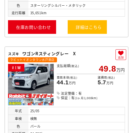
色
スターリングシルバー・メタリック
走行
距離
35,651km
在庫お問い合わせ
詳細はこちら
ワゴンRスティングレー X
スズキ
追加
ラビットイオンタウン水戸南店
支払総額
(税込)
49.8
N
E
W
万円
車両本体
諸費用
(税込)
(税込)
44.1
5.7
万円
万円
法定整備：有
保証：有
(1ヶ月1,000km)
年式
25/05
車検
検無
色
パール