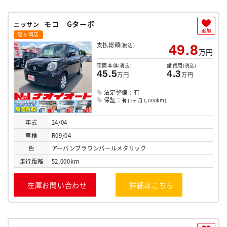
モコ Gターボ
ニッサン
追加
龍ヶ岡店
支払総額
(税込)
49.8
万円
車両本体
諸費用
(税込)
(税込)
45.5
4.3
万円
万円
法定整備：有
保証：有
(1ヶ月1,000km)
年式
24/04
車検
R09/04
色
アーバンブラウンパールメタリック
走行
距離
52,000km
在庫お問い合わせ
詳細はこちら