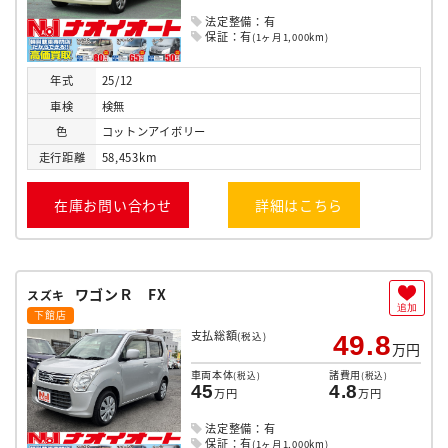
法定整備：有
保証：有
(1ヶ月1,000km)
年式
25/12
車検
検無
色
コットンアイボリー
走行
距離
58,453km
在庫お問い合わせ
詳細はこちら
ワゴンＲ FX
スズキ
追加
下館店
支払総額
(税込)
49.8
万円
車両本体
諸費用
(税込)
(税込)
45
4.8
万円
万円
法定整備：有
保証：有
(1ヶ月1,000km)