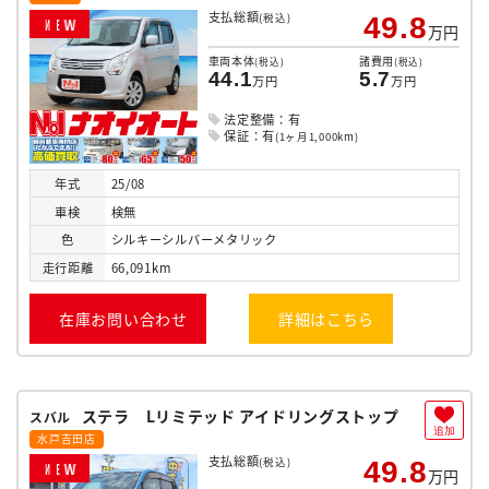
支払総額
(税込)
49.8
N
E
W
万円
車両本体
諸費用
(税込)
(税込)
44.1
5.7
万円
万円
法定整備：有
保証：有
(1ヶ月1,000km)
年式
25/08
車検
検無
色
シルキーシルバーメタリック
走行
距離
66,091km
在庫お問い合わせ
詳細はこちら
ステラ Lリミテッド アイドリングストップ
スバル
追加
水戸吉田店
支払総額
(税込)
49.8
N
E
W
万円