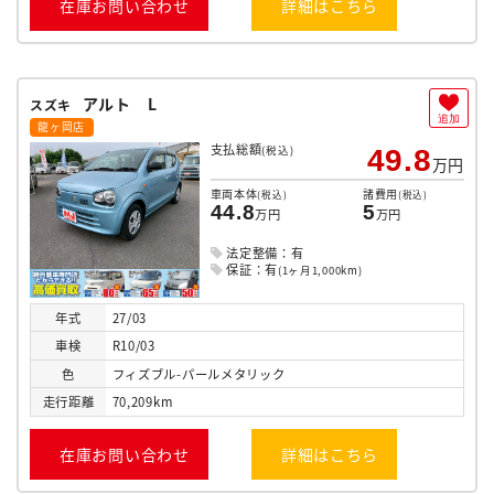
在庫お問い合わせ
詳細はこちら
アルト L
スズキ
追加
龍ヶ岡店
支払総額
(税込)
49.8
万円
車両本体
諸費用
(税込)
(税込)
44.8
5
万円
万円
法定整備：有
保証：有
(1ヶ月1,000km)
年式
27/03
車検
R10/03
色
フィズブル-パールメタリック
走行
距離
70,209km
在庫お問い合わせ
詳細はこちら