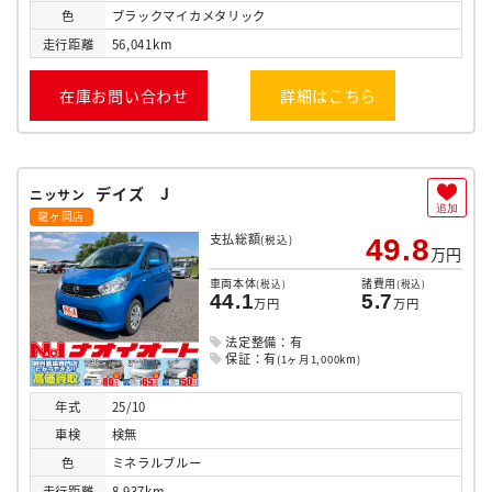
色
ブラックマイカメタリック
走行
距離
56,041km
在庫お問い合わせ
詳細はこちら
デイズ J
ニッサン
追加
龍ヶ岡店
支払総額
(税込)
49.8
万円
車両本体
諸費用
(税込)
(税込)
44.1
5.7
万円
万円
法定整備：有
保証：有
(1ヶ月1,000km)
年式
25/10
車検
検無
色
ミネラルブルー
走行
距離
8,937km