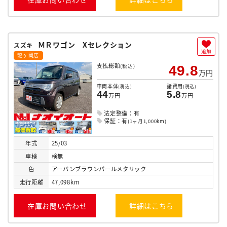
ＭＲワゴン Xセレクション
スズキ
追加
龍ヶ岡店
支払総額
(税込)
49.8
万円
車両本体
諸費用
(税込)
(税込)
44
5.8
万円
万円
法定整備：有
保証：有
(1ヶ月1,000km)
年式
25/03
車検
検無
色
アーバンブラウンパールメタリック
走行
距離
47,098km
在庫お問い合わせ
詳細はこちら