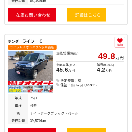
走行
距離
84,380km
在庫お問い合わせ
詳細はこちら
ライフ C
ホンダ
追加
ラビットイオンタウン水戸南店
支払総額
(税込)
49.8
万円
車両本体
諸費用
(税込)
(税込)
45.6
4.2
万円
万円
法定整備：有
保証：有
(1ヶ月1,000km)
年式
25/11
車検
検無
色
ナイトホークブラック・パール
走行
距離
39,570km