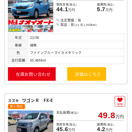
車両本体
諸費用
(税込)
(税込)
44.1
5.7
万円
万円
法定整備：有
保証：有
(1ヶ月1,000km)
年式
23/06
車検
検無
色
ファインブルーマイカメタリック
走行
距離
65,486km
在庫お問い合わせ
詳細はこちら
ワゴンＲ FX-E
スズキ
追加
龍ヶ岡店
支払総額
(税込)
49.8
万円
車両本体
諸費用
(税込)
(税込)
45.6
4.2
万円
万円