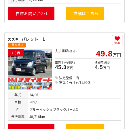
在庫お問い合わせ
詳細はこちら
パレット L
スズキ
追加
6号取手店
支払総額
(税込)
49.8
N
E
W
万円
車両本体
諸費用
(税込)
(税込)
45.3
4.5
万円
万円
法定整備：有
保証：有
(1ヶ月1,000km)
年式
24/06
車検
R09/06
色
ブルーイッシュブラックパール3
走行
距離
48,718km