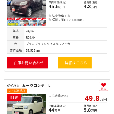
車両本体
諸費用
(税込)
(税込)
45.5
4.3
万円
万円
法定整備：有
保証：有
(1ヶ月1,000km)
年式
24/04
車検
R09/04
色
プラムブラウンクリスタルマイカ
走行
距離
55,525km
在庫お問い合わせ
詳細はこちら
ムーヴコンテ L
ダイハツ
追加
つくば吉瀬店
支払総額
(税込)
49.8
N
E
W
万円
車両本体
諸費用
(税込)
(税込)
44
5.8
万円
万円