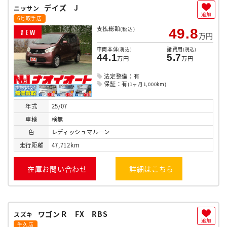
デイズ J
ニッサン
追加
6号取手店
支払総額
(税込)
49.8
N
E
W
万円
車両本体
諸費用
(税込)
(税込)
44.1
5.7
万円
万円
法定整備：有
保証：有
(1ヶ月1,000km)
年式
25/07
車検
検無
色
レディッシュマルーン
走行
距離
47,712km
在庫お問い合わせ
詳細はこちら
ワゴンＲ FX RBS
スズキ
追加
牛久店