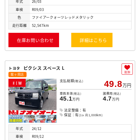
年式
26/03
車検
R09/03
色
ファイアークォーツレッドメタリック
走行
距離
52,547km
在庫お問い合わせ
詳細はこちら
ピクシス スペース L
トヨタ
追加
龍ヶ岡店
支払総額
(税込)
49.8
N
E
W
万円
車両本体
諸費用
(税込)
(税込)
45.1
4.7
万円
万円
法定整備：有
保証：有
(1ヶ月1,000km)
年式
24/12
車検
R09/12