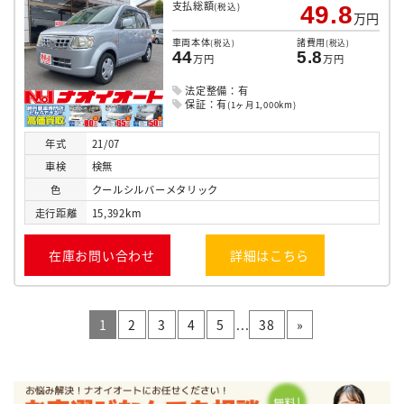
支払総額
(税込)
49.8
万円
車両本体
諸費用
(税込)
(税込)
44
5.8
万円
万円
法定整備：有
保証：有
(1ヶ月1,000km)
年式
21/07
車検
検無
色
クールシルバーメタリック
走行
距離
15,392km
在庫お問い合わせ
詳細はこちら
1
2
3
4
5
...
38
»