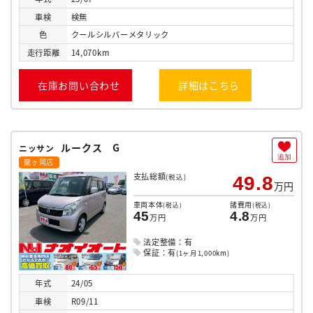
車検
検無
色
クールシルバーメタリック
走行
距離
14,070km
在庫お問い合わせ
詳細はこちら
ルークス G
ニッサン
追加
龍ヶ岡店
支払総額
(税込)
49.8
万円
車両本体
諸費用
(税込)
(税込)
45
4.8
万円
万円
法定整備：有
保証：有
(1ヶ月1,000km)
年式
24/05
車検
R09/11