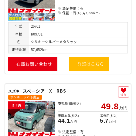
法定整備：有
保証：有
(1ヶ月1,000km)
年式
26/01
車検
R09/01
色
シルキーシルバーメタリック
走行
距離
57,652km
在庫お問い合わせ
詳細はこちら
スペーシア X RBS
スズキ
追加
サンキュッパ下妻店
支払総額
(税込)
49.8
N
E
W
万円
車両本体
諸費用
(税込)
(税込)
44.1
5.7
万円
万円
法定整備：有