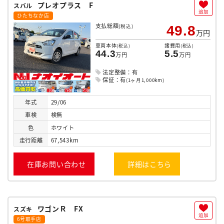
プレオプラス F
スバル
追加
ひたちなか店
支払総額
(税込)
49.8
万円
車両本体
諸費用
(税込)
(税込)
44.3
5.5
万円
万円
法定整備：有
保証：有
(1ヶ月1,000km)
年式
29/06
車検
検無
色
ホワイト
走行
距離
67,543km
在庫お問い合わせ
詳細はこちら
ワゴンＲ FX
スズキ
追加
6号取手店