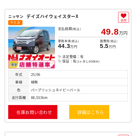
デイズハイウェイスターX
ニッサン
追加
牛久店
支払総額
(税込)
49.8
万円
車両本体
諸費用
(税込)
(税込)
44.3
5.5
万円
万円
法定整備：有
保証：有
(1ヶ月1,000km)
年式
25/06
車検
検無
色
パープリッシュネイビーパール
走行
距離
88,533km
在庫お問い合わせ
詳細はこちら