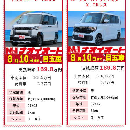
X ODレス
189.8
支払総額
万円
169.8
支払総額
万円
車両本体
184.1万円
車両本体
163.5万円
諸費用
5.7万円
諸費用
6.3万円
法定整備
無
法定整備
無
保証有無
有
(3ヶ月3,000km)
保証有無
有
(3ヶ月3,000km)
年式
07/12
年式
07/05
走行距離
6km
走行距離
5km
シフト
Ｉ ＡＴ
シフト
Ｉ ＡＴ