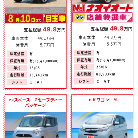
49.8
49.8
支払総額
万円
支払総額
万円
車両本体
44.3万円
車両本体
44.1万円
諸費用
5.5万円
諸費用
5.7万円
法定整備
有
法定整備
有
保証有無
有
(1ヶ月1,000km)
保証有無
有
(1ヶ月1,000km)
年式
25/06
年式
25/05
走行距離
88,533km
走行距離
23,741km
シフト
Ｉ ＡＴ
シフト
Ｉ ＡＴ
ekスペース Gセーフティー
ｅＫワゴン M
パッケージ