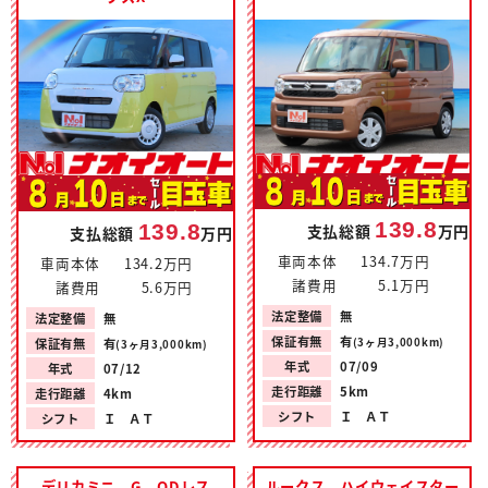
139.8
139.8
支払総額
万円
支払総額
万円
車両本体
134.7万円
車両本体
134.2万円
諸費用
5.1万円
諸費用
5.6万円
法定整備
無
法定整備
無
保証有無
有
保証有無
有
(3ヶ月3,000km)
(3ヶ月3,000km)
年式
07/09
年式
07/12
走行距離
5km
走行距離
4km
シフト
Ｉ ＡＴ
シフト
Ｉ ＡＴ
デリカミニ G ODレス
ルークス ハイウェイスター