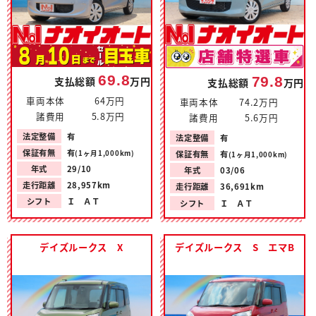
69.8
79.8
支払総額
万円
支払総額
万円
車両本体
64万円
車両本体
74.2万円
諸費用
5.8万円
諸費用
5.6万円
法定整備
有
法定整備
有
保証有無
有
(1ヶ月1,000km)
保証有無
有
(1ヶ月1,000km)
年式
29/10
年式
03/06
走行距離
28,957km
走行距離
36,691km
シフト
Ｉ ＡＴ
シフト
Ｉ ＡＴ
デイズルークス X
デイズルークス S エマB