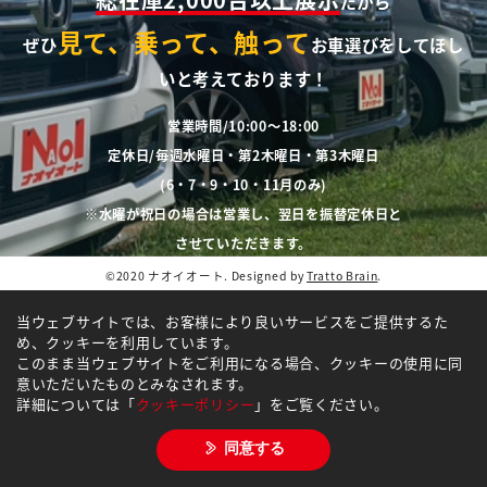
だから
見て、乗って、触って
ぜひ
お車選びをしてほし
いと考えております！
営業時間/10:00～18:00
定休日/毎週水曜日・第2木曜日・第3木曜日
(6・7・9・10・11月のみ)
※水曜が祝日の場合は営業し、翌日を振替定休日と
させていただきます。
©2020 ナオイオート. Designed by
Tratto Brain
.
当ウェブサイトでは、お客様により良いサービスをご提供するた
め、クッキーを利用しています。
このまま当ウェブサイトをご利用になる場合、クッキーの使用に同
意いただいたものとみなされます。
詳細については「
クッキーポリシー
」をご覧ください。
同意する