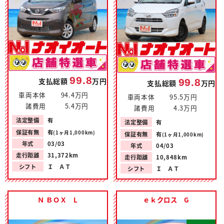
99.8
支払総額
万円
99.8
支払総額
万円
車両本体
94.4万円
車両本体
95.5万円
諸費用
5.4万円
諸費用
4.3万円
法定整備
有
法定整備
有
保証有無
有
(1ヶ月1,000km)
保証有無
有
(1ヶ月1,000km)
年式
03/03
年式
04/03
走行距離
31,372km
走行距離
10,848km
シフト
Ｉ ＡＴ
シフト
Ｉ ＡＴ
Ｎ ＢＯＸ L
ｅｋクロス G