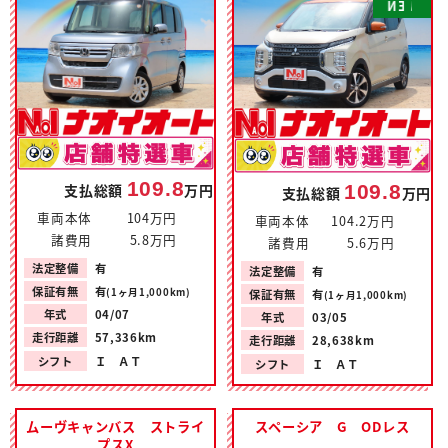
N
E
W
109.8
109.8
支払総額
万円
支払総額
万円
車両本体
104万円
車両本体
104.2万円
諸費用
5.8万円
諸費用
5.6万円
法定整備
有
法定整備
有
保証有無
有
(1ヶ月1,000km)
保証有無
有
(1ヶ月1,000km)
年式
04/07
年式
03/05
走行距離
57,336km
走行距離
28,638km
シフト
Ｉ ＡＴ
シフト
Ｉ ＡＴ
ムーヴキャンバス ストライ
スペーシア G ODレス
プスX