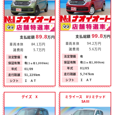
99.8
89.8
支払総額
万円
支払総額
万円
車両本体
94.2万円
車両本体
84.1万円
諸費用
5.6万円
諸費用
5.7万円
法定整備
有
法定整備
有
保証有無
有
(1ヶ月1,000km)
保証有無
有
(1ヶ月1,000km)
年式
01/05
年式
01/09
走行距離
5,747km
走行距離
51,229km
シフト
Ｉ ＡＴ
シフト
Ｉ ＡＴ
デイズ X
ミライース Xリミテッド
SAⅢ