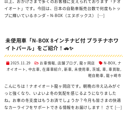
以上、おかげさまで多くのお客様に支えられております「ナオ
イオート」です。今回は、日本の自動車販売台数で何度もトッ
プに輝いているホンダ・N-BOX（エヌボックス） […]
未使用車「N-BOX 8インチナビ付 プラチナホワ
イトパール」をご紹介！🚗✨
2025.11.29
お車情報
,
店舗ブログ
,
龍ヶ岡店
N-BOX
,
ナ
オイオート
,
中古車
,
在庫車紹介
,
新車
,
未使用車
,
茨城
,
車
,
車買取
,
軽自動車
,
龍ヶ崎市
こんにちは！ナオイオート龍ヶ岡店です。朝晩の冷え込みがぐ
っと強くなり、いよいよ冬の気配を感じるようになりました
ね。お車の冬支度はもうお済でしょうか？今月も皆さまの快適
なカーライフをサポートできる情報をお届けします！ さて […]