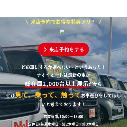
来店予約でお得な特典アリ！
来店予約をする
どの車にするか選べない…というあなた！
ナオイオートは最新の車が
総在庫2,000台以上展示
だから
見て、乗って、触って
ぜひ
お車選びをしてほし
いと考えております！
営業時間/10:00～18:00
定休日/毎週水曜日・第2木曜日・第3木曜日