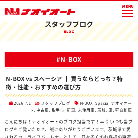
ホーム
ブログ
N-BOX
MENU
スタッフブログ
BLOG
#N-BOX
N-BOX vs スペーシア ┃ 買うならどっち？特
徴・性能・おすすめの選び方
2026.7.1
スタッフブログ
N-BOX
,
Spacia
,
ナオイオー
ト
,
中古車
,
取手市
,
新車
,
未使用車
,
茨城
,
車
,
軽自動車
こんにちは！ナオイオートのブログ担当です！🚗💨 いつも当ブ
ログをご覧いただき、誠にありがとうございます。茨城県で愛
されるカーライフパートナーとして、日々多くのお客様の車選