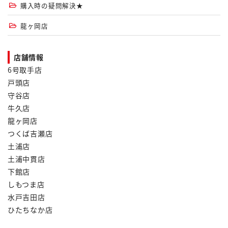
購入時の疑問解決★
龍ヶ岡店
店舗情報
6号取手店
戸頭店
守谷店
牛久店
龍ヶ岡店
つくば吉瀬店
土浦店
土浦中貫店
下館店
しもつま店
水戸吉田店
ひたちなか店