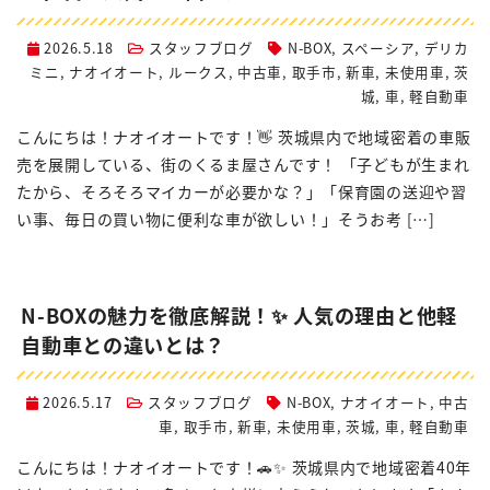
2026.5.18
スタッフブログ
N-BOX
,
スペーシア
,
デリカ
ミニ
,
ナオイオート
,
ルークス
,
中古車
,
取手市
,
新車
,
未使用車
,
茨
城
,
車
,
軽自動車
こんにちは！ナオイオートです！👋 茨城県内で地域密着の車販
売を展開している、街のくるま屋さんです！ 「子どもが生まれ
たから、そろそろマイカーが必要かな？」「保育園の送迎や習
い事、毎日の買い物に便利な車が欲しい！」そうお考 […]
N-BOXの魅力を徹底解説！✨ 人気の理由と他軽
自動車との違いとは？
2026.5.17
スタッフブログ
N-BOX
,
ナオイオート
,
中古
車
,
取手市
,
新車
,
未使用車
,
茨城
,
車
,
軽自動車
こんにちは！ナオイオートです！🚗✨ 茨城県内で地域密着40年