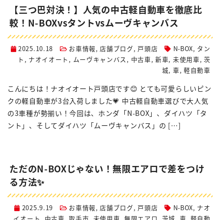
【三つ巴対決！】人気の中古軽自動車を徹底比
較！N-BOXvsタントvsムーヴキャンバス
2025.10.18
お車情報
,
店舗ブログ
,
戸頭店
N-BOX
,
タン
ト
,
ナオイオート
,
ムーヴキャンバス
,
中古車
,
新車
,
未使用車
,
茨
城
,
車
,
軽自動車
こんにちは！ナオイオート戸頭店です😊 とても可愛らしいピン
クの軽自動車が3台入荷しました💗 中古軽自動車選びで大人気
の3車種が勢揃い！今回は、ホンダ「N-BOX」、ダイハツ「タ
ント」、そしてダイハツ「ムーヴキャンバス」の […]
ただのN-BOXじゃない！無限エアロで差をつけ
る方法✨
2025.9.19
お車情報
,
店舗ブログ
,
戸頭店
N-BOX
,
ナオ
イオート
,
中古車
,
取手市
,
未使用車
,
無限エアロ
,
茨城
,
車
,
軽自動