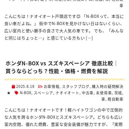
車
こんにちは！ナオイオート戸頭店です😊 「N-BOXって、本当に
良い車だよね。」 街中でN-BOXを見かけない日はないくらい、
広い室内と使い勝手の良さで大人気の車です。 でも、「みんな
と同じはちょっと…」と感じている方もい […]
ホンダN-BOX vs スズキスペーシア 徹底比較｜
買うならどっち？性能・価格・燃費を解説
2025.8.18
お車情報
,
スタッフブログ
,
購入時の疑問解決
★
N-BOX
,
スペーシア
,
ナオイオート
,
中古車
,
未使用車
,
茨城
,
車
,
軽自動車
こんにちは！ナオイオートです！軽ハイトワゴンの中で圧倒的
な人気を誇るホンダN-BOXとスズキスペーシア。どちらも広い
室内空間、優れた燃費、豊富な安全装備が魅力ですが、「実際