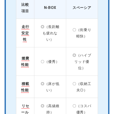
比較
N-BOX
スペーシア
項目
走行
◎（長距離
〇（街乗り
安定
も疲れな
軽快）
性
い）
◎（ハイブ
燃費
〇（優秀）
リッド優
性能
位）
積載
◎（床が低
〇（収納工
性能
い）
夫◎）
リセ
◎（高値維
〇（コスパ
ール
持）
優秀）