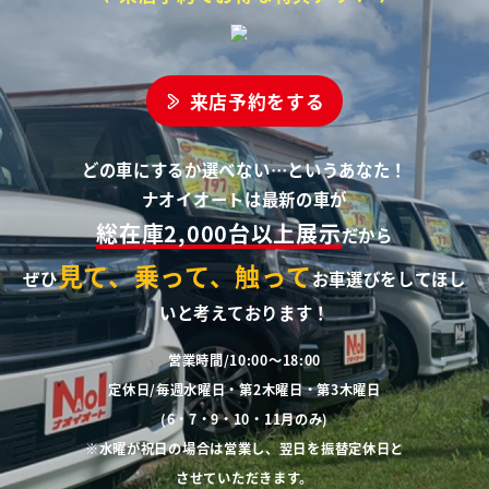
来店予約をする
どの車にするか選べない…というあなた！
ナオイオートは最新の車が
総在庫2,000台以上展示
だから
見て、乗って、触って
ぜひ
お車選びをしてほし
いと考えております！
営業時間/10:00～18:00
定休日/毎週水曜日・第2木曜日・第3木曜日
(6・7・9・10・11月のみ)
※水曜が祝日の場合は営業し、翌日を振替定休日と
させていただきます。