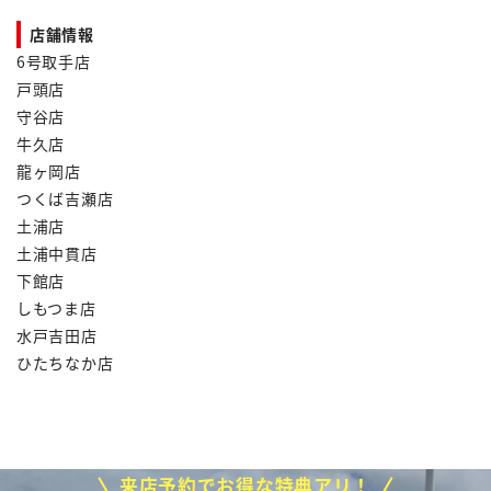
店舗情報
6号取手店
戸頭店
守谷店
牛久店
龍ヶ岡店
つくば吉瀬店
土浦店
土浦中貫店
下館店
しもつま店
水戸吉田店
ひたちなか店
来店予約でお得な特典アリ！