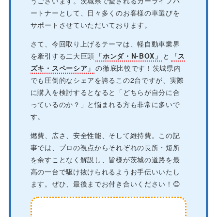
うございます。茨城県で愛されるカーライフパ
ートナーとして、日々多くのお客様の車選びを
サポートさせていただいております。
さて、今回取り上げるテーマは、軽自動車業界
を牽引する二大巨頭
「ホンダ・N-BOX」
と
「ス
ズキ・スペーシア」
の徹底比較です！茨城県内
でも圧倒的なシェアを誇るこの2台ですが、実際
に購入を検討するとなると「どちらが自分に合
っているのか？」と悩まれる方も非常に多いで
す。
燃費、広さ、安全性能、そして維持費。この記
事では、プロの視点からそれぞれの長所・短所
を余すことなく解説し、皆様が茨城の道路を最
高の一台で駆け抜けられるようお手伝いいたし
ます。ぜひ、最後までお付き合いください！😊