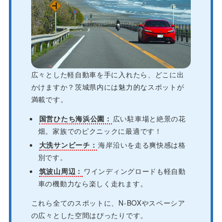
広々とした軽自動車を手に入れたら、どこに出
かけますか？茨城県内には魅力的なスポットが
満載です。
国営ひたち海浜公園：
広い駐車場と絶景の花
畑。家族でのピクニックに最適です！
大洗サンビーチ：
海岸沿いを走る爽快感は格
別です。
筑波山周辺：
ワインディングロードも軽自動
車の機動力なら楽しく走れます。
これら全てのスポットに、N-BOXやスペーシア
の広々とした空間はぴったりです。