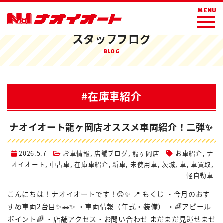
ホーム
ブログ
在庫車紹介
MENU
スタッフブログ
BLOG
#在庫車紹介
ナオイオート龍ヶ岡店オススメ車両紹介！二弾✨
2026.5.7
お車情報
,
店舗ブログ
,
龍ヶ岡店
お車紹介
,
ナ
オイオート
,
中古車
,
在庫車紹介
,
新車
,
未使用車
,
茨城
,
車
,
車買取
,
軽自動車
こんにちは！ナオイオートです！😊✨ 📍 もくじ ・今月のおす
すめ車両2台目✨🚗✨ ・車両情報（年式・装備） ・🌈アピール
ポイント🌈 ・店舗アクセス・お問い合わせ まだまだ見逃せませ