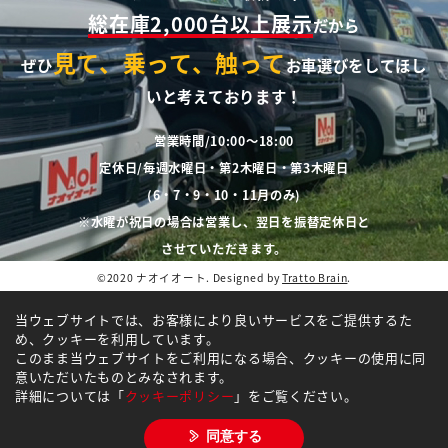
総在庫2,000台以上展示
だから
見て、乗って、触って
ぜひ
お車選びをしてほし
いと考えております！
営業時間/10:00～18:00
定休日/毎週水曜日・第2木曜日・第3木曜日
(6・7・9・10・11月のみ)
※水曜が祝日の場合は営業し、翌日を振替定休日と
させていただきます。
©2020 ナオイオート. Designed by
Tratto Brain
.
当ウェブサイトでは、お客様により良いサービスをご提供するた
め、クッキーを利用しています。
このまま当ウェブサイトをご利用になる場合、クッキーの使用に同
意いただいたものとみなされます。
詳細については「
クッキーポリシー
」をご覧ください。
同意する