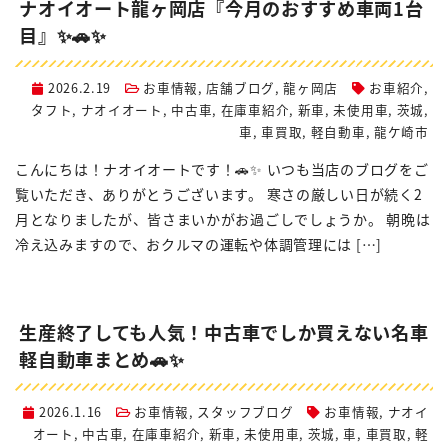
ナオイオート龍ヶ岡店『今月のおすすめ車両1台
目』✨🚗✨
2026.2.19
お車情報
,
店舗ブログ
,
龍ヶ岡店
お車紹介
,
タフト
,
ナオイオート
,
中古車
,
在庫車紹介
,
新車
,
未使用車
,
茨城
,
車
,
車買取
,
軽自動車
,
龍ケ崎市
こんにちは！ナオイオートです！🚗✨ いつも当店のブログをご
覧いただき、ありがとうございます。 寒さの厳しい日が続く2
月となりましたが、皆さまいかがお過ごしでしょうか。 朝晩は
冷え込みますので、おクルマの運転や体調管理には […]
生産終了しても人気！中古車でしか買えない名車
軽自動車まとめ🚗✨
2026.1.16
お車情報
,
スタッフブログ
お車情報
,
ナオイ
オート
,
中古車
,
在庫車紹介
,
新車
,
未使用車
,
茨城
,
車
,
車買取
,
軽