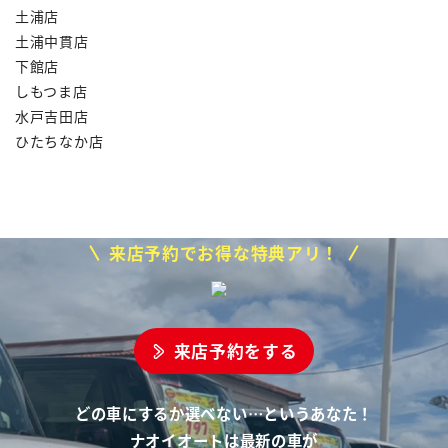
土浦店
土浦中貫店
下館店
しもつま店
水戸吉田店
ひたちなか店
来店予約でお得な特典アリ！
来店予約をする
どの車にするか選べない…というあなた！
ナオイオートは最新の車が