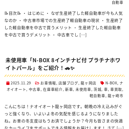
自動車
📝目次📝 ・ はじめに ・ なぜ生産終了した軽自動車が今も人気
なのか ・ 中古車市場での生産終了軽自動車の現状 ・ 生産終了
した軽自動車を中古で買うメリット ・ 生産終了した軽自動車
を中古で買うデメリット ・ 中古車でし […]
未使用車「N-BOX 8インチナビ付 プラチナホワ
イトパール」をご紹介！🚗✨
2025.11.29
お車情報
,
店舗ブログ
,
龍ヶ岡店
N-BOX
,
ナ
オイオート
,
中古車
,
在庫車紹介
,
新車
,
未使用車
,
茨城
,
車
,
車買取
,
軽自動車
,
龍ヶ崎市
こんにちは！ナオイオート龍ヶ岡店です。朝晩の冷え込みがぐ
っと強くなり、いよいよ冬の気配を感じるようになりました
ね。お車の冬支度はもうお済でしょうか？今月も皆さまの快適
なカーライフをサポートできる情報をお届けします！ さて […]