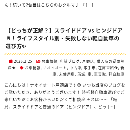
ん！続いて2台目はこちらのおクルマ♪ 『 […]
【どっちが正解？】スライドドア vs ヒンジドア
🚪！ライフスタイル別・失敗しない軽自動車の
選び方✨
2026.2.25
お車情報
,
店舗ブログ
,
戸頭店
,
購入時の疑問解
決★
お車情報
,
ナオイオート
,
中古車
,
取手市
,
在庫車紹介
,
新
車
,
未使用車
,
茨城
,
車
,
車買取
,
軽自動車
こんにちは！ナオイオート戸頭店です😊 いつも当店のブログを
ご覧いただき、ありがとうございます！ 時折軽自動車選びでご
来店いただくお客様からいただくご相談💭 それは…… 「結
局、スライドドアと普通のドア（ヒンジドア）、どっ […]