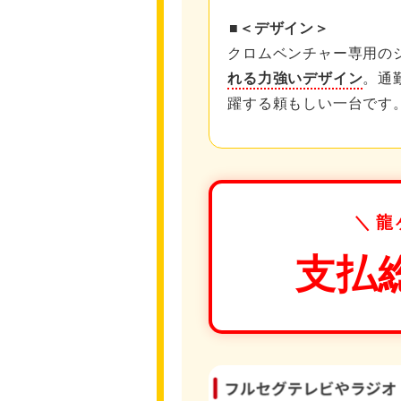
■＜デザイン＞
クロムベンチャー専用の
れる力強いデザイン
。通
躍する頼もしい一台です
＼ 龍
支払総