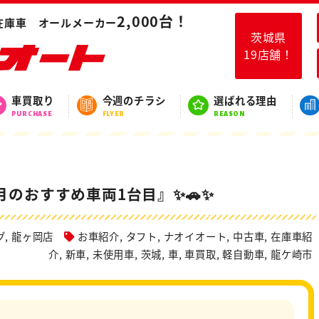
龍ヶ岡店『今月のおすすめ車両1台目』✨🚗✨
2,000台！
在庫車 オールメーカー
茨城県
19店舗！
スタッフブログ
車買取り
今週のチラシ
選ばれる理由
BLOG
PURCHASE
FLYER
REASON
のおすすめ車両1台目』✨🚗✨
グ
,
龍ヶ岡店
お車紹介
,
タフト
,
ナオイオート
,
中古車
,
在庫車紹
介
,
新車
,
未使用車
,
茨城
,
車
,
車買取
,
軽自動車
,
龍ケ崎市