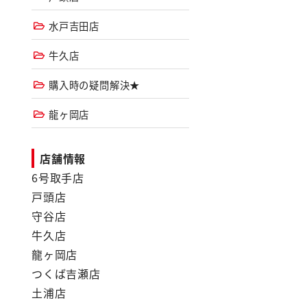
水戸吉田店
牛久店
購入時の疑問解決★
龍ヶ岡店
店舗情報
6号取手店
戸頭店
守谷店
牛久店
龍ヶ岡店
つくば吉瀬店
土浦店