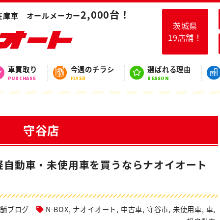
2,000台！
在庫車 オールメーカー
茨城県
19店舗！
スタッフブログ
車買取り
今週のチラシ
選ばれる理由
BLOG
PURCHASE
FLYER
REASON
守谷店
で軽自動車・未使用車を買うならナオイオート
店舗ブログ
N-BOX
,
ナオイオート
,
中古車
,
守谷市
,
未使用車
,
車
,