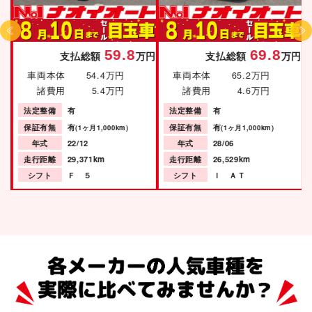
59.8
69.8
円
支払総額
万円
支払総額
万円
車両本体
54.4万円
車両本体
65.2万円
諸費用
5.4万円
諸費用
4.6万円
法定整備
有
法定整備
有
保証有無
有
保証有無
有
(1ヶ月1,000km)
(1ヶ月1,000km)
年式
22/12
年式
28/06
走行距離
29,371km
走行距離
26,529km
シフト
Ｆ ５
シフト
Ｉ ＡＴ