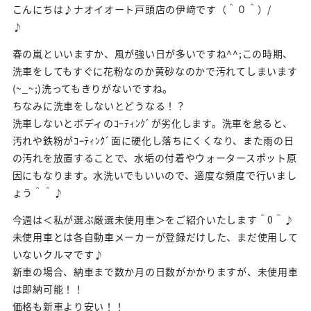
こんにちは♪ナオイオート戸頭店の伊﨑です（＾０＾）/
♪
春の嵐といいますか、風が強い日が多いですね^^;この時期、
洗車をしてもすぐに花粉なのか黄砂なのかで汚れてしまいます
(~_~;)洗ってもきりがないですね。
ちなみに洗車をしないとどうなる！？
洗車しないとボディのｺｰﾃｨﾝｸﾞが劣化します。洗車を怠ると、
汚れや鉄粉がｺｰﾃｨﾝｸﾞ面に硬化し落ちにくくなり、また雨の日
の汚れを放置することで、水垢の付着やウォータースポット原
因にもなります。水洗いでもいいので、適度な頻度で行いまし
ょう＾＾♪
今週は＜私が選ぶ厳選未使用車＞をご紹介いたします＾0＾♪
未使用車とは各自動車メーカーが登録だけした、まだ使用して
いないクルマです♪
新車の場合、納車まで数か月の日数がかかりますが、未使用車
は即納可能！！
価格も新車より安い！！