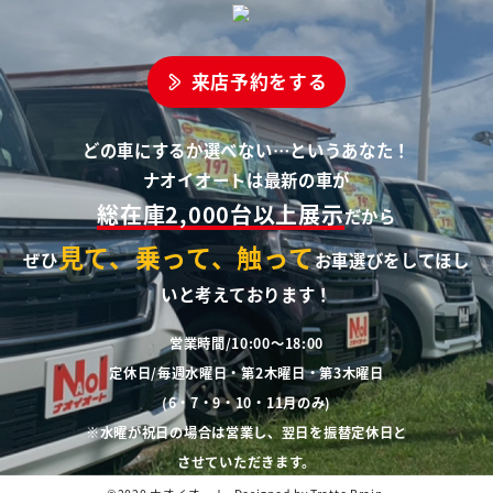
来店予約をする
どの車にするか選べない…というあなた！
ナオイオートは最新の車が
総在庫2,000台以上展示
だから
見て、乗って、触って
ぜひ
お車選びをしてほし
いと考えております！
営業時間/10:00～18:00
定休日/毎週水曜日・第2木曜日・第3木曜日
(6・7・9・10・11月のみ)
※水曜が祝日の場合は営業し、翌日を振替定休日と
させていただきます。