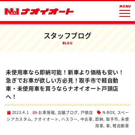
ホーム
ブログ
お車情報
MENU
未使用車なら即納可能！新車より価格も安い！急ぎでお車が欲しい方必見！
取手市で軽自動車・未使用車を買うならナオイオート戸頭店へ！
スタッフブログ
BLOG
未使用車なら即納可能！新車より価格も安い！
急ぎでお車が欲しい方必見！取手市で軽自動
車・未使用車を買うならナオイオート戸頭店
へ！
2023.4.1
お車情報
,
店舗ブログ
,
戸頭店
N-BOX
,
スペー
シアカスタム
,
ナオイオート
,
ハスラー
,
中古車
,
即納
,
取手市
,
未使
用車
,
車
,
軽自動車