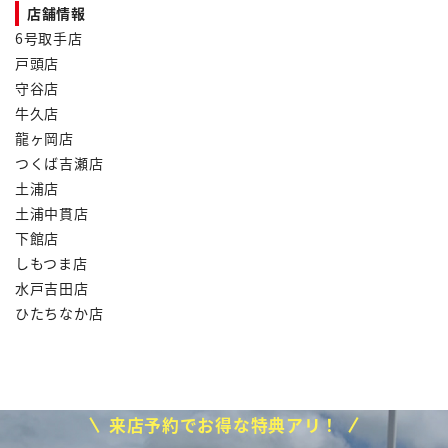
店舗情報
6号取手店
戸頭店
守谷店
牛久店
龍ヶ岡店
つくば吉瀬店
土浦店
土浦中貫店
下館店
しもつま店
水戸吉田店
ひたちなか店
来店予約でお得な特典アリ！