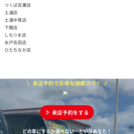
つくば吉瀬店
土浦店
土浦中貫店
下館店
しもつま店
水戸吉田店
ひたちなか店
来店予約でお得な特典アリ！
来店予約をする
どの車にするか選べない…というあなた！