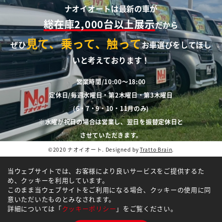
ナオイオートは最新の車が
総在庫2,000台以上展示
だから
見て、乗って、触って
ぜひ
お車選びをしてほし
いと考えております！
営業時間/10:00～18:00
定休日/毎週水曜日・第2木曜日・第3木曜日
(6・7・9・10・11月のみ)
※水曜が祝日の場合は営業し、翌日を振替定休日と
させていただきます。
©2020 ナオイオート. Designed by
Tratto Brain
.
当ウェブサイトでは、お客様により良いサービスをご提供するた
め、クッキーを利用しています。
このまま当ウェブサイトをご利用になる場合、クッキーの使用に同
意いただいたものとみなされます。
詳細については「
クッキーポリシー
」をご覧ください。