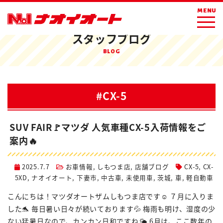
ホーム
ブログ
CX-5
MENU
スタッフブログ
BLOG
#CX-5
SUV FAIR🚩マツダ 人気車種CX-5入荷情報をご
案内🔥
2025.7.7
お車情報
,
しもつま店
,
店舗ブログ
CX-5
,
CX-
5XD
,
ナオイオート
,
下妻市
,
中古車
,
未使用車
,
茨城
,
車
,
軽自動車
こんにちは！マツダオートザムしもつま店です☺ ７月に入りま
した🐬 毎日暑い日々が続いております💦 梅雨も明け、湿度の少
ない猛暑日なので、カンカン日和ですね🌤 6月は、ここ数年の