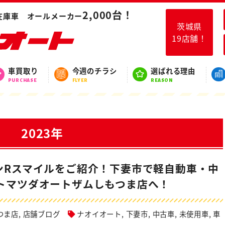
2,000台！
在庫車 オールメーカー
茨城県
19店舗！
スタッフブログ
車買取り
今週のチラシ
選ばれる理由
BLOG
PURCHASE
FLYER
REASON
2023年
ンRスマイルをご紹介！下妻市で軽自動車・中
トマツダオートザムしもつま店へ！
つま店
,
店舗ブログ
ナオイオート
,
下妻市
,
中古車
,
未使用車
,
車