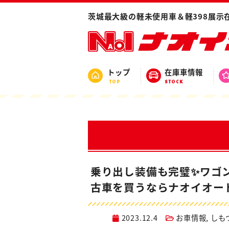
ホーム
ブログ
2023年
茨城最大級の軽未使用車＆軽398展示
トップ
在庫車情報
TOP
STOCK
乗り出し装備も完璧✨ワゴ
古車を買うならナオイオー
2023.12.4
お車情報
,
しも