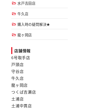
水戸吉田店
牛久店
購入時の疑問解決★
龍ヶ岡店
店舗情報
6号取手店
戸頭店
守谷店
牛久店
龍ヶ岡店
つくば吉瀬店
土浦店
土浦中貫店