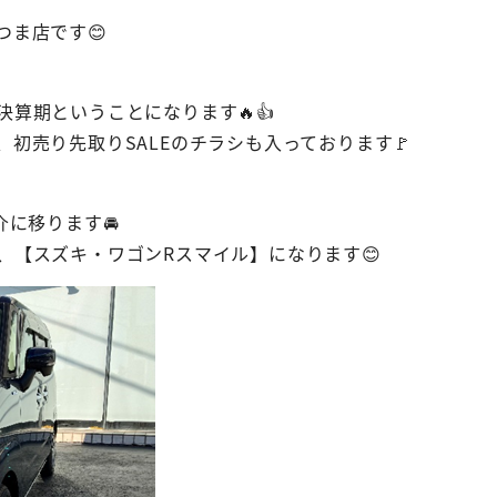
つま店です😊
算期ということになります🔥👍
初売り先取りSALEのチラシも入っております🚩
介に移ります🚘
、【スズキ・ワゴンRスマイル】になります😊