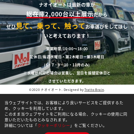
ナオイオートは最新の車が
総在庫2,000台以上展示
だから
見て、乗って、触って
ぜひ
お車選びをしてほし
いと考えております！
営業時間/10:00～18:00
定休日/毎週水曜日・第2木曜日・第3木曜日
(6・7・9・10・11月のみ)
※水曜が祝日の場合は営業し、翌日を振替定休日と
させていただきます。
©2020 ナオイオート. Designed by
Tratto Brain
.
当ウェブサイトでは、お客様により良いサービスをご提供するた
め、クッキーを利用しています。
このまま当ウェブサイトをご利用になる場合、クッキーの使用に同
意いただいたものとみなされます。
詳細については「
クッキーポリシー
」をご覧ください。