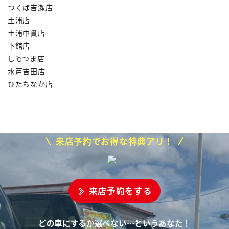
つくば吉瀬店
土浦店
土浦中貫店
下館店
しもつま店
水戸吉田店
ひたちなか店
来店予約でお得な特典アリ！
来店予約をする
どの車にするか選べない…というあなた！