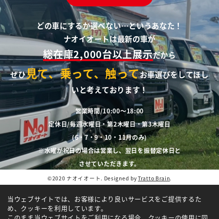
どの車にするか選べない…というあなた！
ナオイオートは最新の車が
総在庫2,000台以上展示
だから
見て、乗って、触って
ぜひ
お車選びをしてほし
いと考えております！
営業時間/10:00～18:00
定休日/毎週水曜日・第2木曜日・第3木曜日
(6・7・9・10・11月のみ)
※水曜が祝日の場合は営業し、翌日を振替定休日と
させていただきます。
©2020 ナオイオート. Designed by
Tratto Brain
.
当ウェブサイトでは、お客様により良いサービスをご提供するた
め、クッキーを利用しています。
このまま当ウェブサイトをご利用になる場合、クッキーの使用に同