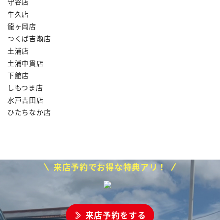
守谷店
牛久店
龍ヶ岡店
つくば吉瀬店
土浦店
土浦中貫店
下館店
しもつま店
水戸吉田店
ひたちなか店
来店予約でお得な特典アリ！
来店予約をする