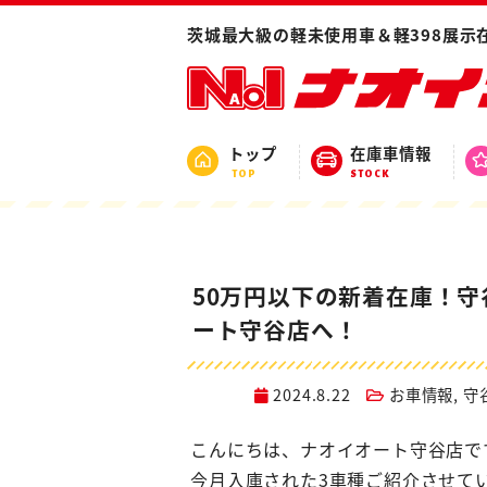
ホーム
ブログ
お車情報
50万円以下
茨城最大級の軽未使用車＆軽398展示
トップ
在庫車情報
TOP
STOCK
50万円以下の新着在庫！
ート守谷店へ！
2024.8.22
お車情報
,
守
こんにちは、ナオイオート守谷店で
今月入庫された3車種ご紹介させて