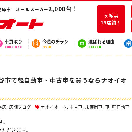
の新着在庫！守谷市で軽自動車・中古車を買うならナオイオート守谷店へ
2,000台！
在庫車 オールメーカー
茨城県
19店舗！
スタッフブログ
車買取り
今週のチラシ
選ばれる理由
BLOG
PURCHASE
FLYER
REASON
守谷市で軽自動車・中古車を買うならナオイオ
谷店
,
店舗ブログ
ナオイオート
,
中古車
,
未使用車
,
車
,
軽自動車
す。
いただきます。