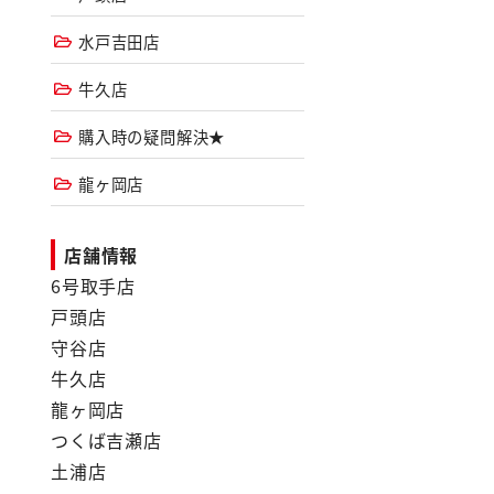
水戸吉田店
牛久店
購入時の疑問解決★
龍ヶ岡店
店舗情報
6号取手店
戸頭店
守谷店
牛久店
龍ヶ岡店
つくば吉瀬店
土浦店