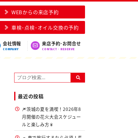
！
WEBからの来店予約
車検･点検･オイル交換の予約
会社情報
来店予約･お問合せ
COMPANY
CONTACT・RESERVE
最近の投稿
🎆茨城の夏を満喫！2026年8
月開催の花火大会スケジュー
ルと楽しみ方🎇
🚗 車で旅行するなら必須！長