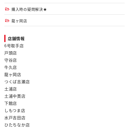
購入時の疑問解決★
龍ヶ岡店
店舗情報
6号取手店
戸頭店
守谷店
牛久店
龍ヶ岡店
つくば吉瀬店
土浦店
土浦中貫店
下館店
しもつま店
水戸吉田店
ひたちなか店