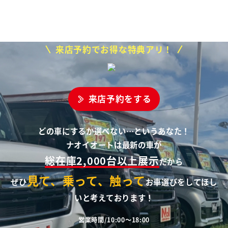
来店予約でお得な特典アリ！
来店予約をする
どの車にするか選べない…というあなた！
ナオイオートは最新の車が
総在庫2,000台以上展示
だから
見て、乗って、触って
ぜひ
お車選びをしてほし
いと考えております！
営業時間/10:00～18:00