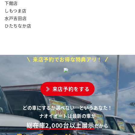
下館店
しもつま店
水戸吉田店
ひたちなか店
来店予約でお得な特典アリ！
来店予約をする
どの車にするか選べない…というあなた！
ナオイオートは最新の車が
総在庫2,000台以上展示
だから