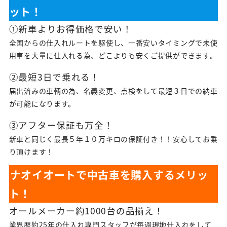
ット！
①新車よりお得価格で安い！
全国からの仕入れルートを駆使し、一番安いタイミングで未使
用車を大量に仕入れる為、どこよりも安くご提供ができます。
②最短3日で乗れる！
届出済みの車輌の為、名義変更、点検をして最短３日での納車
が可能になります。
③アフター保証も万全！
新車と同じく最長５年１０万キロの保証付き！！安心してお乗
り頂けます！
ナオイオートで中古車を購入するメリッ
ト！
オールメーカー約1000台の品揃え！
業界歴約25年の仕入れ専門スタッフが毎週現地仕入れをして