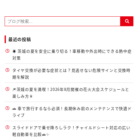
最近の投稿
☀️ 茨城の夏を安全に乗り切る！車移動や外出時にできる熱中症
対策
タイヤ交換が必要な症状とは？見逃せない危険サインと交換時
期を解説
🎆茨城の夏を満喫！2026年8月開催の花火大会スケジュールと
楽しみ方🎇
🚗 車で旅行するなら必須！長期休み前のメンテナンスで快適ド
ライブ
スライドドアで乗せ降ろしラク！チャイルドシート対応の広い
軽自動車を比較🚗✨