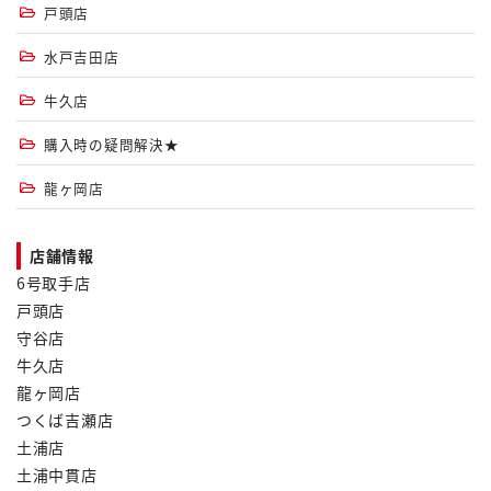
戸頭店
水戸吉田店
牛久店
購入時の疑問解決★
龍ヶ岡店
店舗情報
6号取手店
戸頭店
守谷店
牛久店
龍ヶ岡店
つくば吉瀬店
土浦店
土浦中貫店