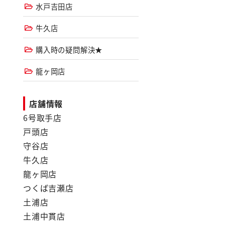
水戸吉田店
牛久店
購入時の疑問解決★
龍ヶ岡店
店舗情報
6号取手店
戸頭店
守谷店
牛久店
龍ヶ岡店
つくば吉瀬店
土浦店
土浦中貫店