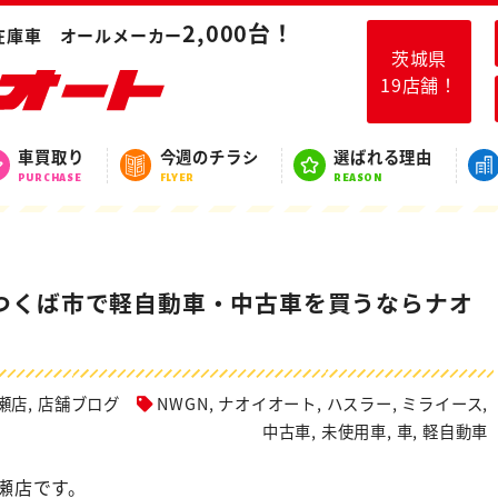
ングのご紹介！つくば市で軽自動車・中古車を買うならナオイオートつく
2,000台！
在庫車 オールメーカー
茨城県
19店舗！
スタッフブログ
車買取り
今週のチラシ
選ばれる理由
BLOG
PURCHASE
FLYER
REASON
つくば市で軽自動車・中古車を買うならナオ
瀬店
,
店舗ブログ
NWGN
,
ナオイオート
,
ハスラー
,
ミライース
,
中古車
,
未使用車
,
車
,
軽自動車
瀬店です。