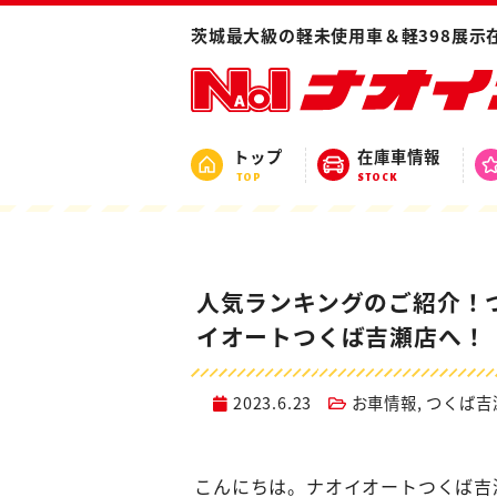
ホーム
ブログ
お車情報
人気ランキ
茨城最大級の軽未使用車＆軽398展示
トップ
在庫車情報
TOP
STOCK
人気ランキングのご紹介！
イオートつくば吉瀬店へ！
2023.6.23
お車情報
,
つくば吉
こんにちは。ナオイオートつくば吉