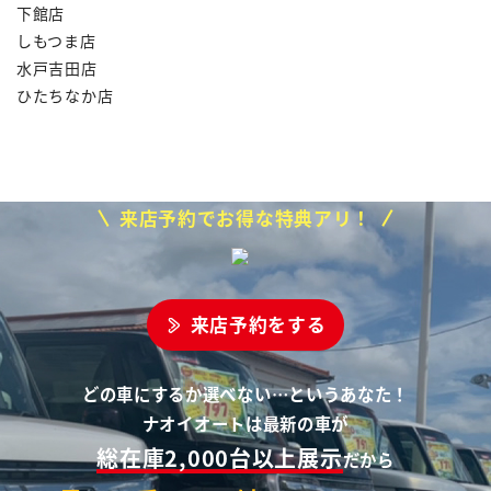
下館店
しもつま店
水戸吉田店
ひたちなか店
来店予約でお得な特典アリ！
来店予約をする
どの車にするか選べない…というあなた！
ナオイオートは最新の車が
総在庫2,000台以上展示
だから