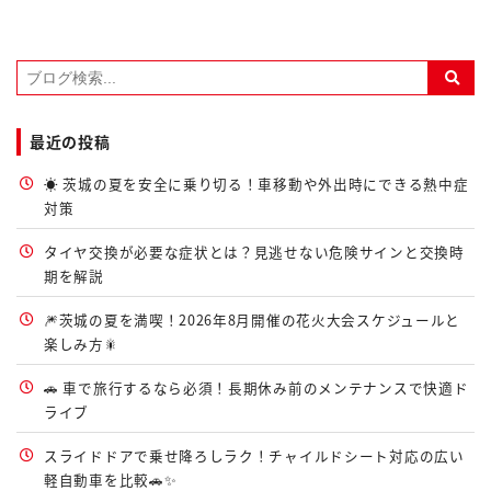
最近の投稿
☀️ 茨城の夏を安全に乗り切る！車移動や外出時にできる熱中症
対策
タイヤ交換が必要な症状とは？見逃せない危険サインと交換時
期を解説
🎆茨城の夏を満喫！2026年8月開催の花火大会スケジュールと
楽しみ方🎇
🚗 車で旅行するなら必須！長期休み前のメンテナンスで快適ド
ライブ
スライドドアで乗せ降ろしラク！チャイルドシート対応の広い
軽自動車を比較🚗✨