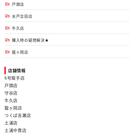
戸頭店
水戸吉田店
牛久店
購入時の疑問解決★
龍ヶ岡店
店舗情報
6号取手店
戸頭店
守谷店
牛久店
龍ヶ岡店
つくば吉瀬店
土浦店
土浦中貫店