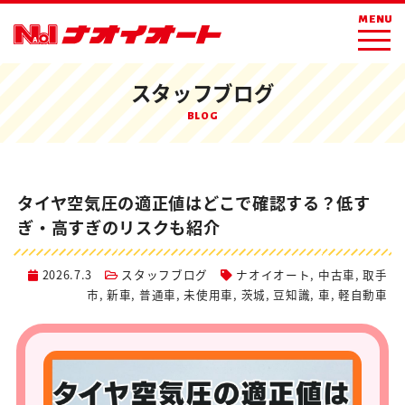
ホーム
ブログ
スタッフブログ
MENU
タイヤ空気圧の適正値はどこで確認する？低すぎ・高すぎのリスクも紹介
スタッフブログ
BLOG
タイヤ空気圧の適正値はどこで確認する？低す
ぎ・高すぎのリスクも紹介
2026.7.3
スタッフブログ
ナオイオート
,
中古車
,
取手
市
,
新車
,
普通車
,
未使用車
,
茨城
,
豆知識
,
車
,
軽自動車