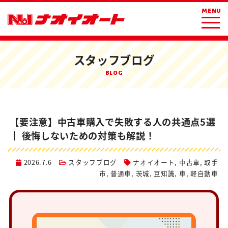
ホーム
ブログ
スタッフブログ
MENU
【要注意】中古車購入で失敗する人の共通点5選 ┃ 後悔しないための対策も
解説！
スタッフブログ
BLOG
【要注意】中古車購入で失敗する人の共通点5選
┃ 後悔しないための対策も解説！
2026.7.6
スタッフブログ
ナオイオート
,
中古車
,
取手
市
,
普通車
,
茨城
,
豆知識
,
車
,
軽自動車