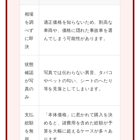
相場
を調
適正価格を知らないため、割高な
べず
車両や、価格に隠れた事故車を選
に即
んでしまう可能性があります。
決
状態
確認
写真では伝わらない異音、タバコ
が写
やペットの匂い、シートのへたり
真の
等を見落としてしまいます。
み
支払
「本体価格」に惹かれて購入を決
総額
めると、諸費用を含めた総額が予
を無
算を大幅に超えるケースが多々あ
視
ります。