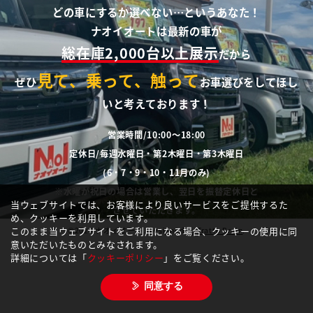
どの車にするか選べない…というあなた！
ナオイオートは最新の車が
総在庫2,000台以上展示
だから
見て、乗って、触って
ぜひ
お車選びをしてほし
いと考えております！
営業時間/10:00～18:00
定休日/毎週水曜日・第2木曜日・第3木曜日
(6・7・9・10・11月のみ)
※水曜が祝日の場合は営業し、翌日を振替定休日と
当ウェブサイトでは、お客様により良いサービスをご提供するた
させていただきます。
め、クッキーを利用しています。
このまま当ウェブサイトをご利用になる場合、クッキーの使用に同
©2020 ナオイオート. Designed by
Tratto Brain
.
意いただいたものとみなされます。
詳細については「
クッキーポリシー
」をご覧ください。
同意する