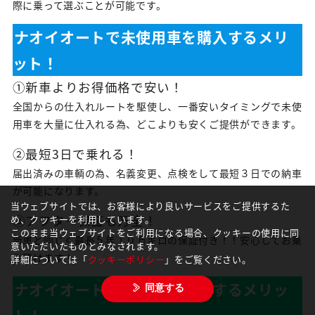
際に乗って選ぶことが可能です。
ナオイオートで未使用車を購入するメリ
ット！
①新車よりお得価格で安い！
全国からの仕入れルートを駆使し、一番安いタイミングで未使
用車を大量に仕入れる為、どこよりも安くご提供ができます。
②最短3日で乗れる！
届出済みの車輌の為、名義変更、点検をして最短３日での納車
が可能になります。
当ウェブサイトでは、お客様により良いサービスをご提供するた
③アフター保証も万全！
め、クッキーを利用しています。
このまま当ウェブサイトをご利用になる場合、クッキーの使用に同
新車と同じく最長５年１０万キロの保証付き！！安心してお乗
意いただいたものとみなされます。
り頂けます！
詳細については「
クッキーポリシー
」をご覧ください。
ナオイオートで中古車を購入するメリッ
同意する