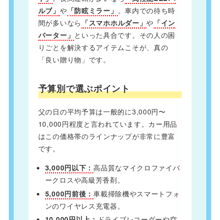
ルブ」
や
「防眩ミラー」
。車内での待ち時
間が多いなら
「スマホホルダー」
や
「イン
バーター」
といった具合です。その人の困
りごとを解決するアイテムこそが、真の
「良い贈り物」です。
予算別で選ぶポイント
父の日の平均予算は一般的に3,000円〜
10,000円程度と言われています。カー用品
はこの価格帯のラインナップが非常に豊富
です。
3,000円以下：
高品質なマイクロファイバ
ークロスや高級芳香剤。
5,000円前後：
車載掃除機やスマートフォ
ンのワイヤレス充電器。
10,000円以上：
ドライブレコーダーや空