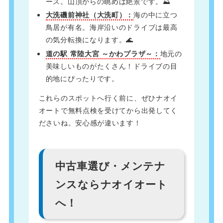
ース。山頂からの眺めは絶景です。⛰️
大洗磯前神社（大洗町）：
海の中に立つ
鳥居が有名。海岸沿いのドライブは最高
の気分転換になります。🌊
道の駅 常陸大宮 ～かわプラザ～：
地元の
美味しいものがたくさん！ドライブの目
的地にぴったりです。
これらのスポットへ行く前に、ぜひナオイ
オートで無料点検を受けてから出発してく
ださいね。安心感が違います！
中古車選び・メンテナ
ンスならナオイオート
へ！