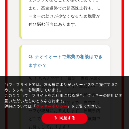
また、高速道路での超高速走行も、モ
ーターの助けが少なくなるため燃費が
伸び悩む傾向にあります。
Q. ナオイオートで燃費の相談はでき
ますか？
A. もちろんです！「最近、燃費が悪く
当ウェブサイトでは、お客様により良いサービスをご提供するた
なった気がする」というご相談から、
め、クッキーを利用しています。
お乗り換え時の「一番燃費が良い車は
このまま当ウェブサイトをご利用になる場合、クッキーの使用に同
意いただいたものとみなされます。
どれ？」というご質問まで、専門スタ
詳細については「
クッキーポリシー
」をご覧ください。
ッフが親身にお答えします。茨城県内
どこでもアクセスしやすい店舗展開で
同意する
お待ちしております！