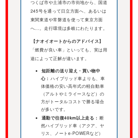
つくば市や土浦市の市街地から、国道
245号を通って日立方面へ、あるいは
東関東道や常磐道を使って東京方面
へ…。走行環境は多岐にわたります。
【ナオイオートからのアドバイス】
「燃費が良い車」といっても、実は用
途によって正解が違います。
短距離の送り迎え・買い物中
心：
ハイブリッド車よりも、車
体価格の安い高年式の軽自動車
（アルトやミライースなど）の
方がトータルコストで勝る場合
が多いです。
通勤で往復40km以上走る：
断
然ハイブリッド車（アクア、ヤ
リス、ノートe-POWERなど）