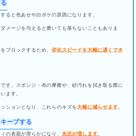
守る
置すると色あせや白ボケの原因になります。
いダメージを与えると磨いても落ちないこともありま
因をブロックするため、
劣化スピードを大幅に遅くでき
例です。スポンジ・布の摩擦や、砂汚れを拭き取る際に
まいます。
クッションとなり、これらのキズを
大幅に減らせます
。
間キープする
ディの表面が滑らかになり、
光沢が増します
。