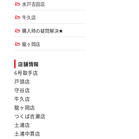
水戸吉田店
牛久店
購入時の疑問解決★
龍ヶ岡店
店舗情報
6号取手店
戸頭店
守谷店
牛久店
龍ヶ岡店
つくば吉瀬店
土浦店
土浦中貫店