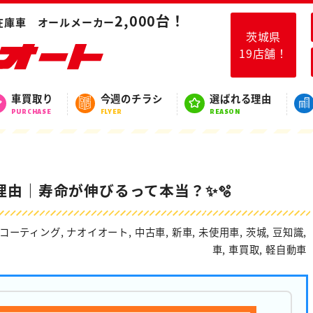
ーティングが重要な理由｜寿命が伸びるって本当？✨🫧
2,000台！
在庫車 オールメーカー
茨城県
19店舗！
スタッフブログ
車買取り
今週のチラシ
選ばれる理由
BLOG
PURCHASE
FLYER
REASON
由｜寿命が伸びるって本当？✨🫧
コーティング
,
ナオイオート
,
中古車
,
新車
,
未使用車
,
茨城
,
豆知識
,
車
,
車買取
,
軽自動車