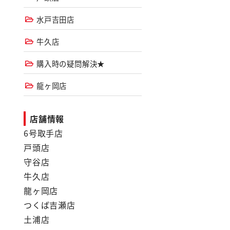
水戸吉田店
牛久店
購入時の疑問解決★
龍ヶ岡店
店舗情報
6号取手店
戸頭店
守谷店
牛久店
龍ヶ岡店
つくば吉瀬店
土浦店