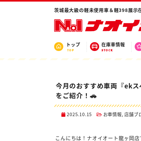
ホーム
ブログ
お車情報
今月のおすす
茨城最大級の軽未使用車＆軽398展示
トップ
在庫車情報
TOP
STOCK
今月のおすすめ車両『ek
をご紹介！🚗
2025.10.15
お車情報
,
店舗ブ
こんにちは！ナオイオート龍ヶ岡店で