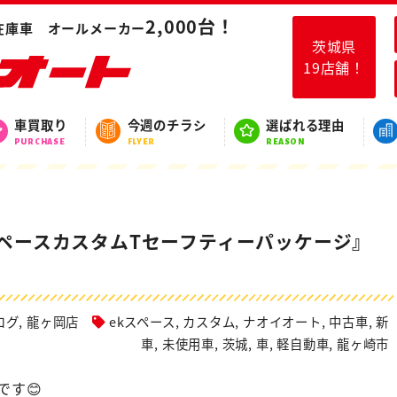
め車両『ekスペースカスタムTセーフティーパッケージ』をご紹介！🚗
2,000台！
在庫車 オールメーカー
茨城県
19店舗！
スタッフブログ
車買取り
今週のチラシ
選ばれる理由
BLOG
PURCHASE
FLYER
REASON
スペースカスタムTセーフティーパッケージ』
ログ
,
龍ヶ岡店
ekスペース
,
カスタム
,
ナオイオート
,
中古車
,
新
車
,
未使用車
,
茨城
,
車
,
軽自動車
,
龍ヶ崎市
す😊