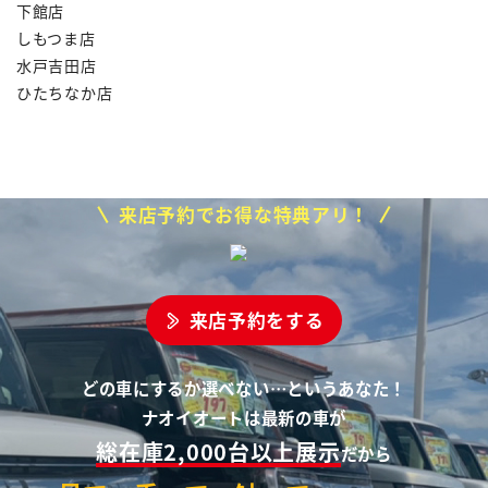
下館店
しもつま店
水戸吉田店
ひたちなか店
来店予約でお得な特典アリ！
来店予約をする
どの車にするか選べない…というあなた！
ナオイオートは最新の車が
総在庫2,000台以上展示
だから