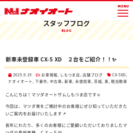
ホーム
ブログ
お車情報
新車未登録車 CX-5 XD ２台をご紹介！！✨
MENU
スタッフブログ
BLOG
新車未登録車 CX-5 XD ２台をご紹介！！✨
2025.9.19
お車情報
,
しもつま店
,
店舗ブログ
CX-5XD
,
ナオイオート
,
下妻市
,
中古車
,
新車
,
未使用車
,
茨城
,
車
,
軽自動車
こんにちは！マツダオートザムしもつま店です☺
今回は、マツダ車をご検討中のお客様にぜひ知っていただきた
いご案内をお届けいたします📌
長年にわたり、多くのお客様にご愛顧いただいておりましたマ
ツダの看板車種、ＣＸ－５が、