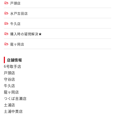
戸頭店
水戸吉田店
牛久店
購入時の疑問解決★
龍ヶ岡店
店舗情報
6号取手店
戸頭店
守谷店
牛久店
龍ヶ岡店
つくば吉瀬店
土浦店
土浦中貫店