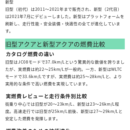
新型
旧型（初代）は2011〜2021年まで販売され、新型（2代目）
は2021年7月にデビューしました。新型はプラットフォームを
刷新し、走行性能・安全装備・快適性の全てが進化していま
す。
旧型アクアと新型アクアの燃費比較
カタログ燃費の違い
旧型はJC08モードで37.0km/Lという驚異的な数値を誇りまし
たが、実燃費は約22〜25km/Lが一般的。一方、新型はWLTC
モードで33.6km/Lですが、実燃費は約25〜28km/Lと、より
実用的な条件で高い燃費を実現しています。
実燃費レビューと走行条件別比較
街乗り中心では旧型が20〜23km/L、新型は23〜26km/L程
度。高速走行では旧型が25km/L前後、新型は27〜29km/Lと
安定した燃費を発揮します。