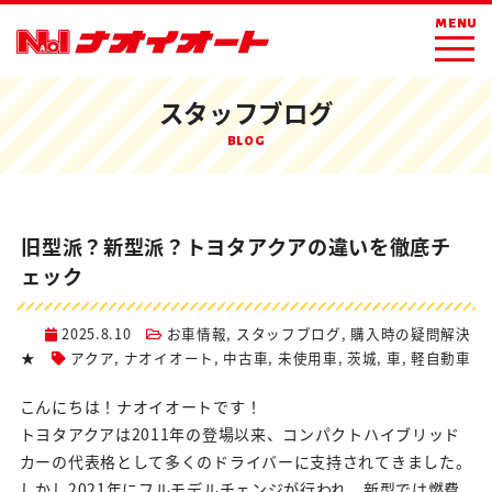
ホーム
ブログ
お車情報
MENU
旧型派？新型派？トヨタアクアの違いを徹底チェック
スタッフブログ
BLOG
旧型派？新型派？トヨタアクアの違いを徹底チ
ェック
2025.8.10
お車情報
,
スタッフブログ
,
購入時の疑問解決
★
アクア
,
ナオイオート
,
中古車
,
未使用車
,
茨城
,
車
,
軽自動車
こんにちは！ナオイオートです！
トヨタアクアは2011年の登場以来、コンパクトハイブリッド
カーの代表格として多くのドライバーに支持されてきました。
しかし2021年にフルモデルチェンジが行われ、新型では燃費