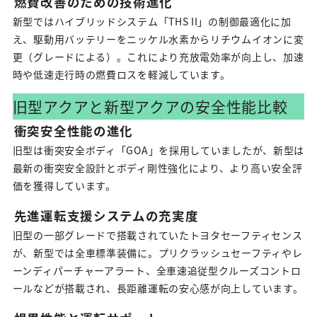
燃費改善のための技術進化
新型ではハイブリッドシステム「THS II」の制御最適化に加
え、駆動用バッテリーをニッケル水素からリチウムイオンに変
更（グレードによる）。これにより充放電効率が向上し、加速
時や低速走行時の燃費ロスを軽減しています。
旧型アクアと新型アクアの安全性能比較
衝突安全性能の進化
旧型は衝突安全ボディ「GOA」を採用していましたが、新型は
最新の衝突安全設計とボディ剛性強化により、より高い安全評
価を獲得しています。
先進運転支援システムの充実度
旧型の一部グレードで搭載されていたトヨタセーフティセンス
が、新型では全車標準装備に。プリクラッシュセーフティやレ
ーンディパーチャーアラート、全車速追従型クルーズコントロ
ールなどが搭載され、長距離運転の安心感が向上しています。