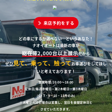
来店予約をする
どの車にするか選べない…というあなた！
ナオイオートは最新の車が
総在庫2,000台以上展示
だから
見て、乗って、触って
ぜひ
お車選びをしてほし
いと考えております！
営業時間/10:00～18:00
定休日/毎週水曜日・第2木曜日・第3木曜日
(6・7・9・10・11月のみ)
※水曜が祝日の場合は営業し、翌日を振替定休日と
させていただきます。