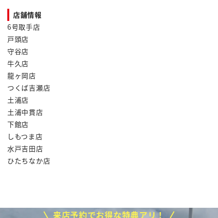
店舗情報
6号取手店
戸頭店
守谷店
牛久店
龍ヶ岡店
つくば吉瀬店
土浦店
土浦中貫店
下館店
しもつま店
水戸吉田店
ひたちなか店
来店予約でお得な特典アリ！