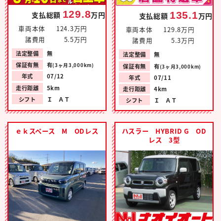
129.8
135.1
支払総額
万円
支払総額
万円
車両本体
124.3万円
車両本体
129.8万円
諸費用
5.5万円
諸費用
5.3万円
法定整備
無
法定整備
無
保証有無
有
(3ヶ月3,000km)
保証有無
有
(3ヶ月3,000km)
年式
07/12
年式
07/11
走行距離
5km
走行距離
4km
シフト
Ｉ ＡＴ
シフト
Ｉ ＡＴ
ｅｋスペース M ODレス
ハスラー HYBRID G OD
レス 3型