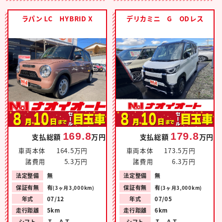
ラパン LC HYBRID X
デリカミニ G ODレス
169.8
179.8
支払総額
万円
支払総額
万円
車両本体
164.5万円
車両本体
173.5万円
諸費用
5.3万円
諸費用
6.3万円
法定整備
無
法定整備
無
保証有無
有
保証有無
有
(3ヶ月3,000km)
(3ヶ月3,000km)
年式
07/12
年式
07/05
走行距離
5km
走行距離
6km
シフト
Ｉ ＡＴ
シフト
Ｉ ＡＴ