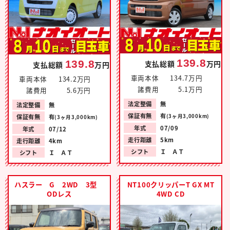
139.8
139.8
支払総額
万円
支払総額
万円
車両本体
134.7万円
車両本体
134.2万円
諸費用
5.1万円
諸費用
5.6万円
法定整備
無
法定整備
無
保証有無
有
保証有無
有
(3ヶ月3,000km)
(3ヶ月3,000km)
年式
07/09
年式
07/12
走行距離
5km
走行距離
4km
シフト
Ｉ ＡＴ
シフト
Ｉ ＡＴ
ハスラー G 2WD 3型
NT100クリッパーT GX MT
ODレス
4WD CD