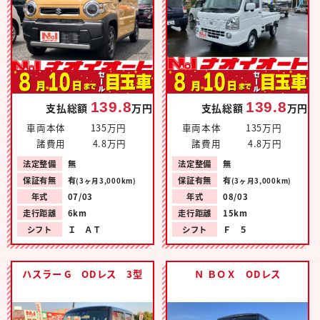
139.8
139.8
支払総額
万円
支払総額
万円
車両本体
135万円
車両本体
135万円
諸費用
4.8万円
諸費用
4.8万円
法定整備
無
法定整備
無
保証有無
有
保証有無
有
(3ヶ月3,000km)
(3ヶ月3,000km)
年式
07/03
年式
08/03
走行距離
6km
走行距離
15km
シフト
Ｉ ＡＴ
シフト
Ｆ ５
ハスラー G ODレス 3型
Ｎ ＢＯＸ ODレス