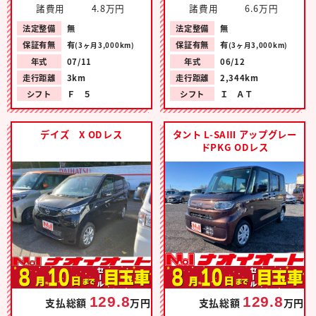
諸費用
4.8万円
諸費用
6.6万円
法定整備
無
法定整備
無
保証有無
有
保証有無
有
(3ヶ月3,000km)
(3ヶ月3,000km)
年式
07/11
年式
06/12
走行距離
3km
走行距離
2,344km
シフト
Ｆ ５
シフト
Ｉ ＡＴ
デイズ X ODレス
タント L-SAⅢ アップグレー
ドPKG ODレス
129.8
129.8
支払総額
万円
支払総額
万円