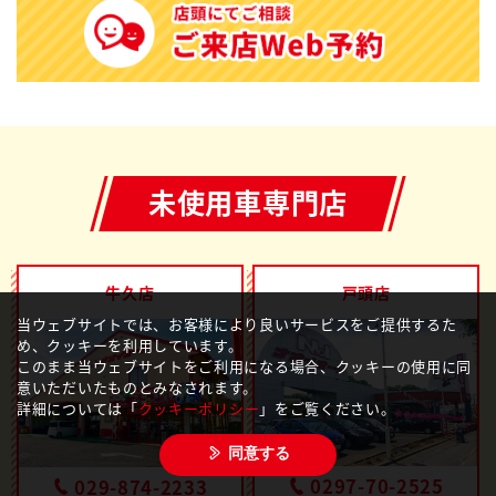
未使用車専門店
牛久店
戸頭店
当ウェブサイトでは、お客様により良いサービスをご提供するた
め、クッキーを利用しています。
このまま当ウェブサイトをご利用になる場合、クッキーの使用に同
意いただいたものとみなされます。
詳細については「
クッキーポリシー
」をご覧ください。
同意する
0297-70-2525
029-874-2233