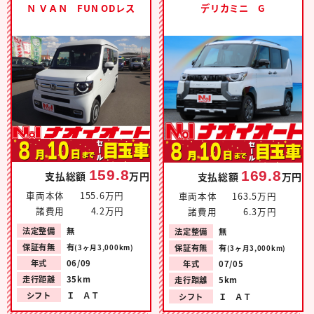
Ｎ ＶＡＮ FUN ODレス
デリカミニ G
159.8
169.8
支払総額
万円
支払総額
万円
車両本体
155.6万円
車両本体
163.5万円
諸費用
4.2万円
諸費用
6.3万円
法定整備
無
法定整備
無
保証有無
有
保証有無
有
(3ヶ月3,000km)
(3ヶ月3,000km)
年式
06/09
年式
07/05
走行距離
35km
走行距離
5km
シフト
Ｉ ＡＴ
シフト
Ｉ ＡＴ