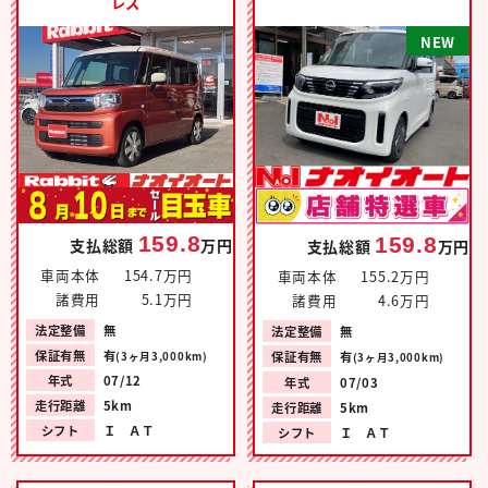
レス
N
E
W
159.8
159.8
支払総額
万円
支払総額
万円
車両本体
154.7万円
車両本体
155.2万円
諸費用
5.1万円
諸費用
4.6万円
法定整備
無
法定整備
無
保証有無
有
保証有無
有
(3ヶ月3,000km)
(3ヶ月3,000km)
年式
07/12
年式
07/03
走行距離
5km
走行距離
5km
シフト
Ｉ ＡＴ
シフト
Ｉ ＡＴ