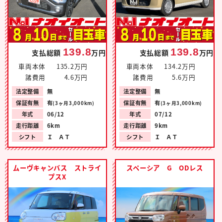
139.8
139.8
支払総額
万円
支払総額
万円
車両本体
135.2万円
車両本体
134.2万円
諸費用
4.6万円
諸費用
5.6万円
法定整備
無
法定整備
無
保証有無
有
保証有無
有
(3ヶ月3,000km)
(3ヶ月3,000km)
年式
06/12
年式
07/12
走行距離
6km
走行距離
9km
シフト
Ｉ ＡＴ
シフト
Ｉ ＡＴ
ムーヴキャンバス ストライ
スペーシア G ODレス
プスX