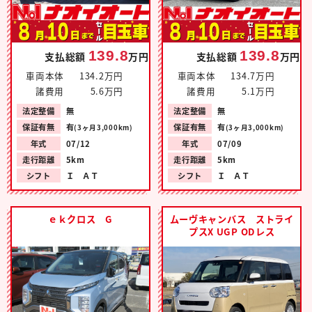
139.8
139.8
支払総額
万円
支払総額
万円
車両本体
134.2万円
車両本体
134.7万円
諸費用
5.6万円
諸費用
5.1万円
法定整備
無
法定整備
無
保証有無
有
保証有無
有
(3ヶ月3,000km)
(3ヶ月3,000km)
年式
07/12
年式
07/09
走行距離
5km
走行距離
5km
シフト
Ｉ ＡＴ
シフト
Ｉ ＡＴ
ｅｋクロス G
ムーヴキャンバス ストライ
プスX UGP ODレス