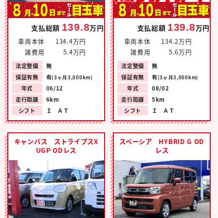
139.8
139.8
支払総額
万円
支払総額
万円
車両本体
134.4万円
車両本体
134.2万円
諸費用
5.4万円
諸費用
5.6万円
法定整備
無
法定整備
無
保証有無
有
保証有無
有
(3ヶ月3,000km)
(3ヶ月3,000km)
年式
06/12
年式
08/02
走行距離
6km
走行距離
5km
シフト
Ｉ ＡＴ
シフト
Ｉ ＡＴ
キャンバス ストライプスX
スペーシア HYBRID G OD
UGP ODレス
レス