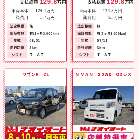
129.8
129.8
支払総額
万円
支払総額
万円
車両本体
124.1万円
車両本体
124.3万円
諸費用
5.7万円
諸費用
5.5万円
法定整備
無
法定整備
無
保証有無
有
保証有無
有
(3ヶ月3,000km)
(3ヶ月3,000km)
年式
08/01
年式
07/11
走行距離
5km
走行距離
3km
シフト
Ｉ ＡＴ
シフト
Ｉ ＡＴ
ワゴンＲ ZL
Ｎ ＶＡＮ G 2WD ODレス