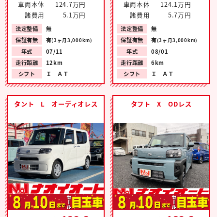
車両本体
124.7万円
車両本体
124.1万円
諸費用
5.1万円
諸費用
5.7万円
法定整備
無
法定整備
無
保証有無
有
保証有無
有
(3ヶ月3,000km)
(3ヶ月3,000km)
年式
07/11
年式
08/01
走行距離
12km
走行距離
6km
シフト
Ｉ ＡＴ
シフト
Ｉ ＡＴ
タント L オーディオレス
タフト X ODレス