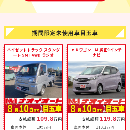
期間限定未使用車目玉車
ハイゼットトラック スタンダ
ｅＫワゴン M 純正9インチ
ート 5MT 4WD ラジオ
ナビ
109.8
119.8
支払総額
万円
支払総額
万円
車両本体
105万円
車両本体
113.2万円