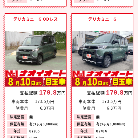
デリカミニ G ODレス
デリカミニ G
179.8
179.8
支払総額
万円
支払総額
万円
車両本体
173.5万円
車両本体
173.5万円
諸費用
6.3万円
諸費用
6.3万円
法定整備
無
法定整備
無
保証有無
有
保証有無
有
(3ヶ月3,000km)
(3ヶ月3,000km)
年式
07/05
年式
07/04