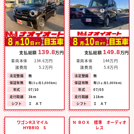
139.8
149.8
支払総額
万円
支払総額
万円
車両本体
134.6万円
車両本体
144万円
諸費用
5.2万円
諸費用
5.8万円
法定整備
無
法定整備
無
保証有無
有
保証有無
有
(3ヶ月3,000km)
(3ヶ月3,000km)
年式
07/10
年式
07/05
走行距離
3km
走行距離
11km
シフト
Ｉ ＡＴ
シフト
Ｉ ＡＴ
ワゴンRスマイル
Ｎ ＢＯＸ 標準 オーディオ
HYBRID S
レス