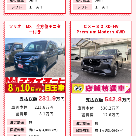
走行距離
5km
走行距離
5km
シフト
Ｉ ＡＴ
シフト
Ｉ ＡＴ
ソリオ MX 全方位モニタ
ＣＸ－８０ XD-HV
ー付き
Premium Modern 4WD
231.9
542.8
支払総額
万円
支払総額
万円
車両本体
223.8万円
車両本体
530.2万円
諸費用
8.1万円
諸費用
12.6万円
法定整備
無
法定整備
無
保証有無
有
(3ヶ月3,000km)
保証有無
有
(3ヶ月3,000km)