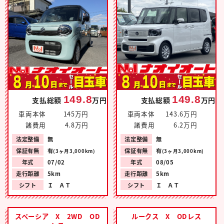
149.8
149.8
支払総額
万円
支払総額
万円
車両本体
145万円
車両本体
143.6万円
諸費用
4.8万円
諸費用
6.2万円
法定整備
無
法定整備
無
保証有無
有
保証有無
有
(3ヶ月3,000km)
(3ヶ月3,000km)
年式
07/02
年式
08/05
走行距離
5km
走行距離
5km
シフト
Ｉ ＡＴ
シフト
Ｉ ＡＴ
スペーシア X 2WD OD
ルークス X ODレス