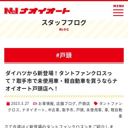
ホーム
ブログ
戸頭
MENU
スタッフブログ
BLOG
#戸頭
ダイハツから新登場！タントファンクロスっ
て？取手市で未使用車・軽自動車を買うならナ
オイオート戸頭店へ！
2023.3.27
お車情報
,
店舗ブログ
,
戸頭店
タントファン
クロス
,
ナオイオート
,
中古車
,
取手市
,
戸頭
,
未使用車
,
車
,
軽自動
車
さて今週は＜新登場のタントファンクロス＞をご紹介しま