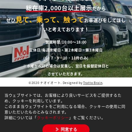
総在庫2,000台以上展示
だから
見て、乗って、触って
ぜひ
お車選びをしてほし
いと考えております！
営業時間/10:00～18:00
定休日/毎週水曜日・第2木曜日・第3木曜日
(6・7・9・10・11月のみ)
※水曜が祝日の場合は営業し、翌日を振替定休日と
させていただきます。
©2020 ナオイオート. Designed by
Tratto Brain
.
当ウェブサイトでは、お客様により良いサービスをご提供するた
め、クッキーを利用しています。
このまま当ウェブサイトをご利用になる場合、クッキーの使用に同
意いただいたものとみなされます。
詳細については「
クッキーポリシー
」をご覧ください。
同意する