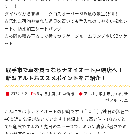
す！！
ダイハツから登場！！クロスオーバーSUV風の派生ﾓﾃﾞﾙ！
☆汚れた荷物や濡れた道具を置いても手入れのしやすい撥水シ
ート、防水加工シートバック
☆夜間の積み下ろしで役立つラゲージルームランプやUSBソケ
ット
取手市で車を買うならナオイオート戸頭店へ！
新型アルトおススメポイントをご紹介！
2022.7.8
6号取手店
,
お車情報
アルト
,
取手市
,
戸頭
,
新
型アルト
,
車
こんにちは♪ナオイオートの伊﨑です（＾０＾）/連日の猛暑で
40度近い気温が続いています！体温よりも高い(-_-;)なんてと
ても危険ですよね！先日のニュースで、ミカン農家が暑さでミ
カンが不作の為、アボカドやパッションフルー […]