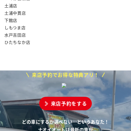
土浦店
土浦中貫店
下館店
しもつま店
水戸吉田店
ひたちなか店
来店予約でお得な特典アリ！
来店予約をする
どの車にするか選べない…というあなた！
ナオイオートは最新の車が