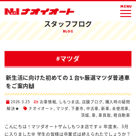
ホーム
ブログ
マツダ
MENU
スタッフブログ
BLOG
#マツダ
新生活に向けた初めての１台✨厳選マツダ普通車
をご案内🙌
2026.3.25
お車情報
,
しもつま店
,
店舗ブログ
,
購入時の疑問
解決★
ナオイオート
,
マツダ
,
下妻市
,
中古車
,
新車
,
未使用車
,
茨城
,
車
,
車買取
,
軽自動車
こんにちは！マツダオートザムしもつま店です☺️ 年度末、3月
に入りました🌸 学生の皆様は卒業式は終えられたでしょうか？