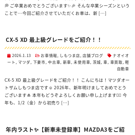
💭 ご卒業おめでとうございます✨🎉 そんな卒業シーズンという
ことで…今回ご紹介させていただくお車は、新 […]
CX-5 XD 最上級グレードをご紹介！！
2026.1.13
お車情報
,
しもつま店
,
店舗ブログ
ナオイオ
ート
,
マツダ
,
下妻市
,
中古車
,
新車
,
未使用車
,
茨城
,
車
,
車買取
,
軽
自動車
CX-5 XD 最上級グレードをご紹介！！ こんにちは！マツダオー
トザムしもつま店です☺️ 2026年、新年明けましておめでとう
ございます🎍 本年もどうぞよろしくお願い申し上げます🙇‍♀️ 今
年も、1/2（金）から初売り […]
年内ラスト✨【新車未登録車】MAZDA3をご紹