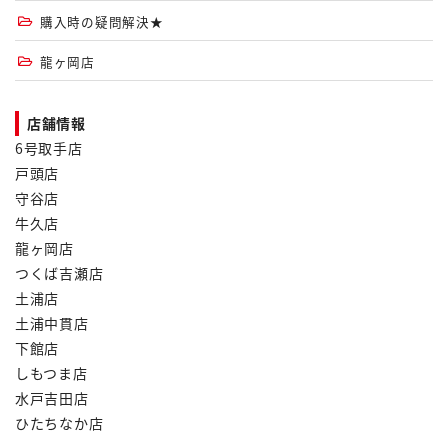
購入時の疑問解決★
龍ヶ岡店
店舗情報
6号取手店
戸頭店
守谷店
牛久店
龍ヶ岡店
つくば吉瀬店
土浦店
土浦中貫店
下館店
しもつま店
水戸吉田店
ひたちなか店