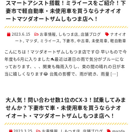
スマートアシスト搭載！ミライースをご紹介！下
妻市で軽自動車・未使用車を買うならナオイオ
ートマツダオートザムしもつま店へ！
2023.6.15
お車情報
,
しもつま店
,
店舗ブログ
ナオイオ
ート
,
マツダ
,
ミライース
,
下妻市
,
中古車
,
未使用車
,
軽自動車
こんにちは！マツダオートザムしもつま店です😊 早いもので今
年度も6月に入りました🐬最近は連日の雨で気分がブルーにな
っております、、、関東も梅雨入りし、束の間の晴れの日が本
当に嬉しくなります😂 台風の影響で、雨が続き、雨量 […]
大人気！問い合わせ数1位のCX-3！試乗してみま
せんか？下妻市で車・未使用車を買うならナオ
イオート・マツダオートザムしもつま店へ！
2023.3.25
お車情報
,
しもつま店
,
店舗ブログ
mazda
,