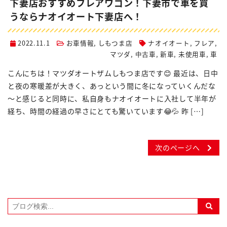
下妻店おすすめフレアワゴン！下妻市で車を買
うならナオイオート下妻店へ！
2022.11.1
お車情報
,
しもつま店
ナオイオート
,
フレア
,
マツダ
,
中古車
,
新車
,
未使用車
,
車
こんにちは！マツダオートザムしもつま店です😊 最近は、日中
と夜の寒暖差が大きく、あっという間に冬になっていくんだな
～と感じると同時に、私自身もナオイオートに入社して半年が
経ち、時間の経過の早さにとても驚いています😂💦 昨 […]
次のページへ