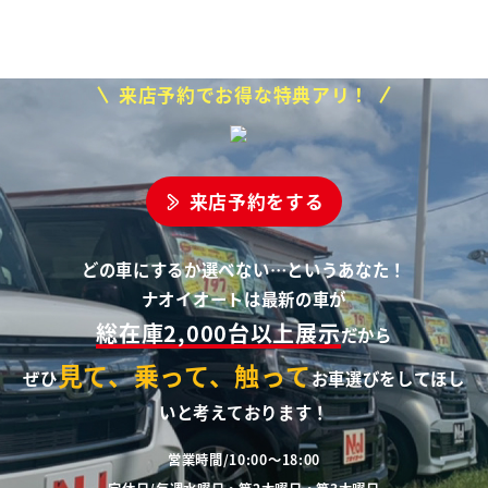
来店予約でお得な特典アリ！
来店予約をする
どの車にするか選べない…というあなた！
ナオイオートは最新の車が
総在庫2,000台以上展示
だから
見て、乗って、触って
ぜひ
お車選びをしてほし
いと考えております！
営業時間/10:00～18:00