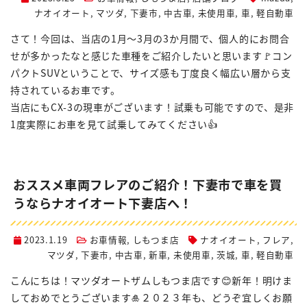
ナオイオート
,
マツダ
,
下妻市
,
中古車
,
未使用車
,
車
,
軽自動車
さて！今回は、当店の1月～3月の3か月間で、個人的にお問合
せが多かったなと感じた車種をご紹介したいと思います🚩コン
パクトSUVということで、サイズ感も丁度良く幅広い層から支
持されているお車です。
当店にもCX-3の現車がございます！試乗も可能ですので、是非
1度実際にお車を見て試乗してみてください👍
おススメ車両フレアのご紹介！下妻市で車を買
うならナオイオート下妻店へ！
2023.1.19
お車情報
,
しもつま店
ナオイオート
,
フレア
,
マツダ
,
下妻市
,
中古車
,
新車
,
未使用車
,
茨城
,
車
,
軽自動車
こんにちは！マツダオートザムしもつま店です😊新年！明けま
しておめでとうございます🎍２０２３年も、どうぞ宜しくお願