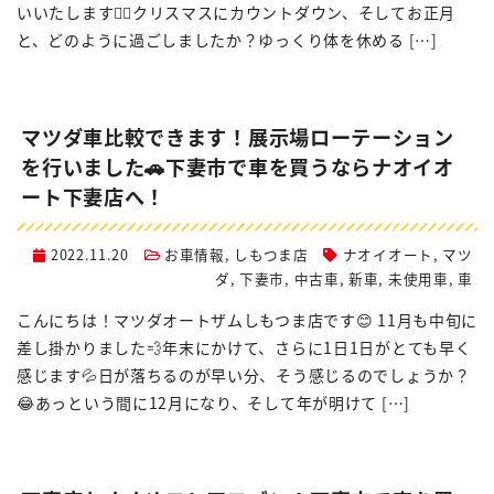
いいたします🙇‍♀️クリスマスにカウントダウン、そしてお正月
と、どのように過ごしましたか？ゆっくり体を休める […]
マツダ車比較できます！展示場ローテーション
を行いました🚗下妻市で車を買うならナオイオ
ート下妻店へ！
2022.11.20
お車情報
,
しもつま店
ナオイオート
,
マツ
ダ
,
下妻市
,
中古車
,
新車
,
未使用車
,
車
こんにちは！マツダオートザムしもつま店です😊 11月も中旬に
差し掛かりました💨年末にかけて、さらに1日1日がとても早く
感じます💦日が落ちるのが早い分、そう感じるのでしょうか？
😂あっという間に12月になり、そして年が明けて […]