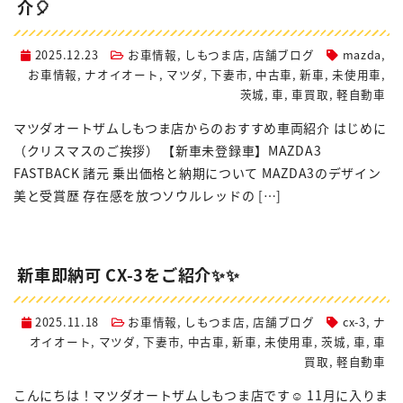
介🎈
2025.12.23
お車情報
,
しもつま店
,
店舗ブログ
mazda
,
お車情報
,
ナオイオート
,
マツダ
,
下妻市
,
中古車
,
新車
,
未使用車
,
茨城
,
車
,
車買取
,
軽自動車
マツダオートザムしもつま店からのおすすめ車両紹介 はじめに
（クリスマスのご挨拶） 【新車未登録車】MAZDA3
FASTBACK 諸元 乗出価格と納期について MAZDA3のデザイン
美と受賞歴 存在感を放つソウルレッドの […]
新車即納可 CX-3をご紹介✨✨
2025.11.18
お車情報
,
しもつま店
,
店舗ブログ
cx-3
,
ナ
オイオート
,
マツダ
,
下妻市
,
中古車
,
新車
,
未使用車
,
茨城
,
車
,
車
買取
,
軽自動車
こんにちは！マツダオートザムしもつま店です☺️ 11月に入りま