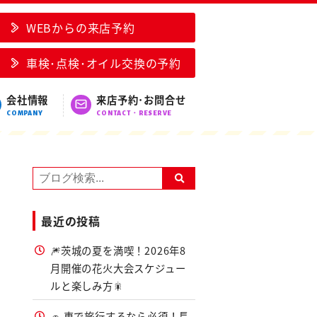
/つくば市
WEBからの来店予約
車検･点検･オイル交換の予約
会社情報
来店予約･お問合せ
COMPANY
CONTACT・RESERVE
最近の投稿
🎆茨城の夏を満喫！2026年8
月開催の花火大会スケジュー
ルと楽しみ方🎇
🚗 車で旅行するなら必須！長