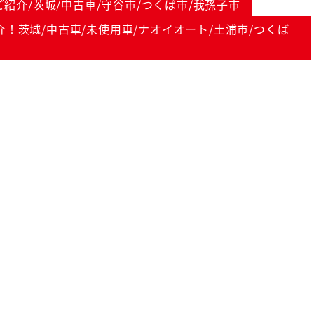
紹介/茨城/中古車/守谷市/つくば市/我孫子市
！茨城/中古車/未使用車/ナオイオート/土浦市/つくば