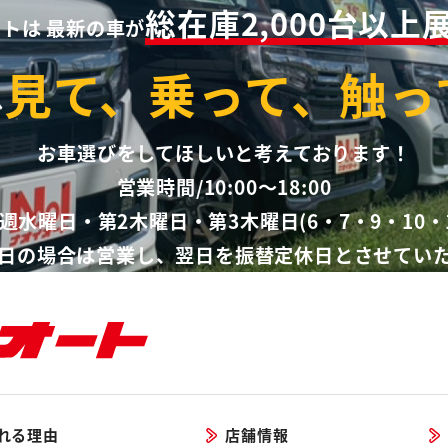
総在庫2,000台以上
ートは
最新の車が
見て、乗って、触っ
ひ
お車選びをしてほしいと考えております！
営業時間/10:00～18:00
週水曜日・第2木曜日・第3木曜日(6・7・9・10・
日の場合は営業し、翌日を振替定休日とさせてい
れる理由
店舗情報