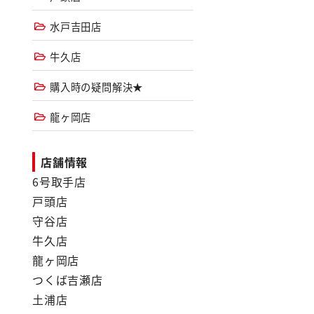
水戸吉田店
牛久店
購入時の疑問解決★
龍ヶ岡店
店舗情報
6号取手店
戸頭店
守谷店
牛久店
龍ヶ岡店
つくば吉瀬店
土浦店