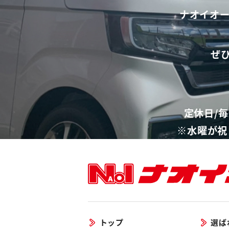
ナオイオ
ぜ
定休日/毎
※水曜が祝
トップ
選ば