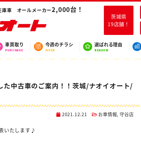
車発表と入庫した中古車のご案内！！茨城/ナオイオート/守谷市/取手市
2,000台！
在庫車 オールメーカー
茨城県
19店舗！
スタッフブログ
車買取り
今週のチラシ
選ばれる理由
BLOG
PURCHASE
FLYER
REASON
した中古車のご案内！！茨城/ナオイオート/
2021.12.21
お車情報
,
守谷店
表いたします♪