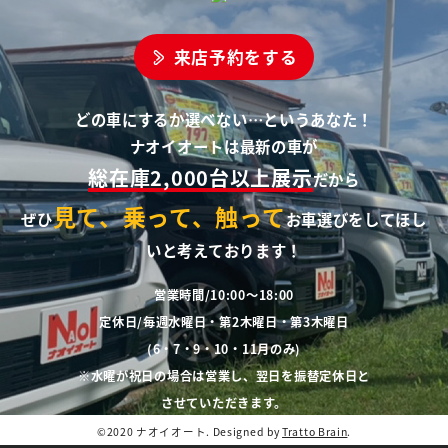
来店予約をする
どの車にするか選べない…というあなた！
ナオイオートは最新の車が
総在庫2,000台以上展示
だから
見て、乗って、触って
ぜひ
お車選びをしてほし
いと考えております！
営業時間/10:00～18:00
定休日/毎週水曜日・第2木曜日・第3木曜日
(6・7・9・10・11月のみ)
※水曜が祝日の場合は営業し、翌日を振替定休日と
させていただきます。
©2020 ナオイオート. Designed by
Tratto Brain
.