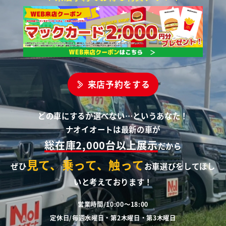
来店予約をする
どの車にするか選べない…というあなた！
ナオイオートは最新の車が
総在庫2,000台以上展示
だから
見て、乗って、触って
ぜひ
お車選びをしてほし
いと考えております！
営業時間/10:00～18:00
定休日/毎週水曜日・第2木曜日・第3木曜日