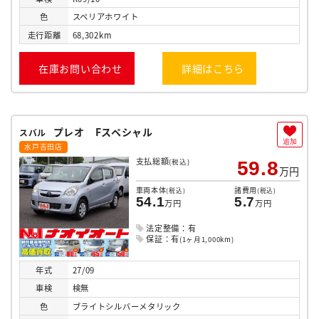
色
スペリアホワイト
走行
距離
68,302km
在庫お問い合わせ
詳細はこちら
プレオ Fスペシャル
スバル
追加
水戸吉田店
支払総額
(税込)
59.8
万円
車両本体
諸費用
(税込)
(税込)
54.1
5.7
万円
万円
法定整備：有
保証：有
(1ヶ月1,000km)
年式
27/09
車検
検無
色
ブライトシルバーメタリック