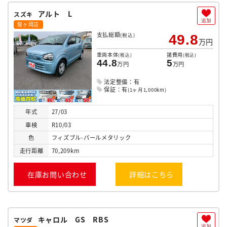
アルト L
スズキ
追加
龍ヶ岡店
支払総額
(税込)
49.8
万円
車両本体
諸費用
(税込)
(税込)
44.8
5
万円
万円
法定整備：有
保証：有
(1ヶ月1,000km)
年式
27/03
車検
R10/03
色
フィズブル-パールメタリック
走行
距離
70,209km
在庫お問い合わせ
詳細はこちら
キャロル GS RBS
マツダ
追加