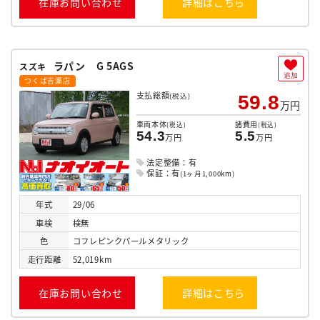
在庫お問い合わせ
詳細はこちら
ラパン G 5AGS
スズキ
追加
つくば吉瀬店
支払総額
(税込)
59.8
万円
車両本体
諸費用
(税込)
(税込)
54.3
5.5
万円
万円
法定整備：有
保証：有
(1ヶ月1,000km)
年式
29/06
車検
検無
色
コフレピンクパールメタリック
走行
距離
52,019km
在庫お問い合わせ
詳細はこちら