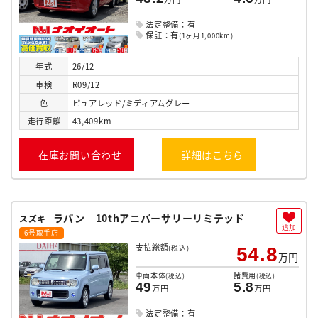
法定整備：有
保証：有
(1ヶ月1,000km)
年式
26/12
車検
R09/12
色
ピュアレッド/ミディアムグレー
走行
距離
43,409km
在庫お問い合わせ
詳細はこちら
ラパン 10thアニバーサリーリミテッド
スズキ
追加
6号取手店
支払総額
(税込)
54.8
万円
車両本体
諸費用
(税込)
(税込)
49
5.8
万円
万円
法定整備：有