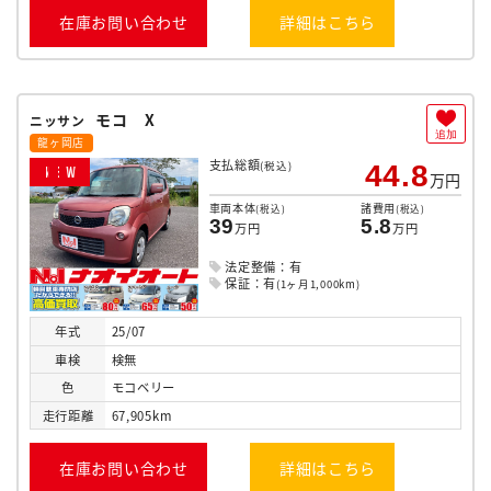
在庫お問い合わせ
詳細はこちら
モコ X
ニッサン
追加
龍ヶ岡店
支払総額
(税込)
44.8
N
E
W
万円
車両本体
諸費用
(税込)
(税込)
39
5.8
万円
万円
法定整備：有
保証：有
(1ヶ月1,000km)
年式
25/07
車検
検無
色
モコベリー
走行
距離
67,905km
在庫お問い合わせ
詳細はこちら