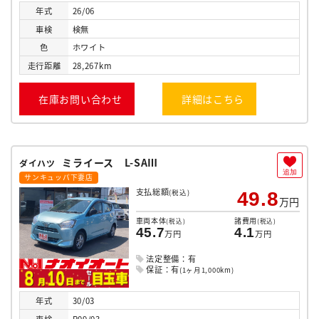
年式
26/06
車検
検無
色
ホワイト
走行
距離
28,267km
在庫お問い合わせ
詳細はこちら
ミライース L-SAⅢ
ダイハツ
追加
サンキュッパ下妻店
支払総額
(税込)
49.8
万円
車両本体
諸費用
(税込)
(税込)
45.7
4.1
万円
万円
法定整備：有
保証：有
(1ヶ月1,000km)
年式
30/03
車検
R09/03