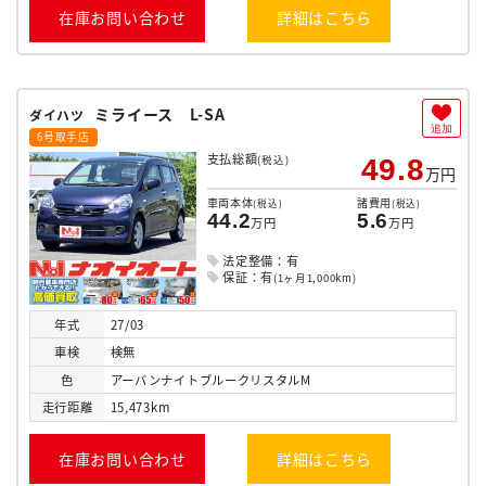
在庫お問い合わせ
詳細はこちら
ミライース L-SA
ダイハツ
追加
6号取手店
支払総額
(税込)
49.8
万円
車両本体
諸費用
(税込)
(税込)
44.2
5.6
万円
万円
法定整備：有
保証：有
(1ヶ月1,000km)
年式
27/03
車検
検無
色
アーバンナイトブルークリスタルM
走行
距離
15,473km
在庫お問い合わせ
詳細はこちら