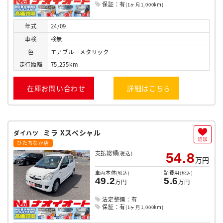
保証：有
(1ヶ月1,000km)
年式
24/09
車検
検無
色
エアブルーメタリック
走行
距離
75,255km
在庫お問い合わせ
詳細はこちら
ミラ Xスペシャル
ダイハツ
追加
ひたちなか店
支払総額
(税込)
54.8
万円
車両本体
諸費用
(税込)
(税込)
49.2
5.6
万円
万円
法定整備：有
保証：有
(1ヶ月1,000km)