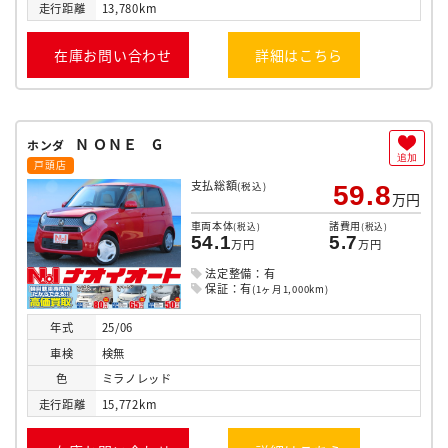
走行
距離
13,780km
在庫お問い合わせ
詳細はこちら
Ｎ ＯＮＥ G
ホンダ
追加
戸頭店
支払総額
(税込)
59.8
万円
車両本体
諸費用
(税込)
(税込)
54.1
5.7
万円
万円
法定整備：有
保証：有
(1ヶ月1,000km)
年式
25/06
車検
検無
色
ミラノレッド
走行
距離
15,772km