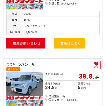
保証：有
(1ヶ月1,000km)
年式
29/02
車検
R09/10
色
スペリアホワイト
走行
距離
17,869km
在庫お問い合わせ
詳細はこちら
ラパン G
スズキ
追加
龍ヶ岡店
支払総額
(税込)
39.8
万円
車両本体
諸費用
(税込)
(税込)
34.8
5
万円
万円
法定整備：有
保証：有
(1ヶ月1,000km)