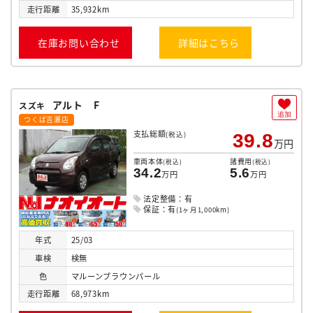
走行
距離
35,932km
在庫お問い合わせ
詳細はこちら
アルト F
スズキ
追加
つくば吉瀬店
支払総額
(税込)
39.8
万円
車両本体
諸費用
(税込)
(税込)
34.2
5.6
万円
万円
法定整備：有
保証：有
(1ヶ月1,000km)
年式
25/03
車検
検無
色
マルーンブラウンパール
走行
距離
68,973km