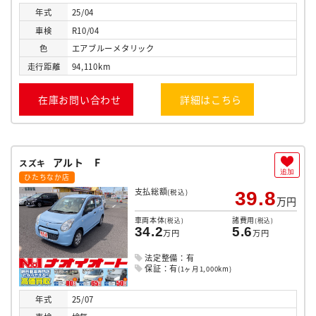
年式
25/04
車検
R10/04
色
エアブルーメタリック
走行
距離
94,110km
在庫お問い合わせ
詳細はこちら
アルト F
スズキ
追加
ひたちなか店
支払総額
(税込)
39.8
万円
車両本体
諸費用
(税込)
(税込)
34.2
5.6
万円
万円
法定整備：有
保証：有
(1ヶ月1,000km)
年式
25/07