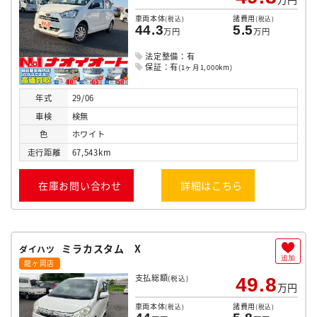
車両本体
諸費用
(税込)
(税込)
44.3
5.5
万円
万円
法定整備：有
保証：有
(1ヶ月1,000km)
年式
29/06
車検
検無
色
ホワイト
走行
距離
67,543km
在庫お問い合わせ
詳細はこちら
ミラカスタム X
ダイハツ
追加
龍ヶ岡店
支払総額
(税込)
49.8
万円
車両本体
諸費用
(税込)
(税込)