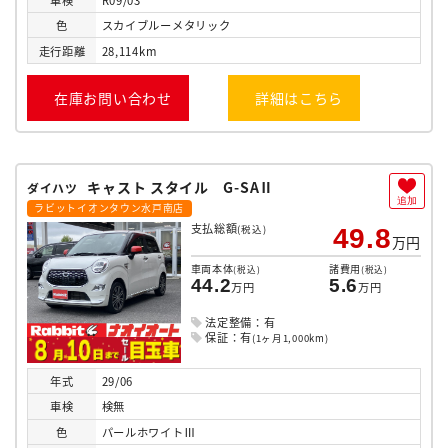
色
スカイブルーメタリック
走行
距離
28,114km
在庫お問い合わせ
詳細はこちら
キャスト スタイル G-SAⅡ
ダイハツ
追加
ラビットイオンタウン水戸南店
支払総額
(税込)
49.8
万円
車両本体
諸費用
(税込)
(税込)
44.2
5.6
万円
万円
法定整備：有
保証：有
(1ヶ月1,000km)
年式
29/06
車検
検無
色
パールホワイトⅢ