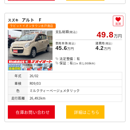
アルト F
スズキ
追加
ラビットイオンタウン水戸南店
支払総額
(税込)
49.8
万円
車両本体
諸費用
(税込)
(税込)
45.6
4.2
万円
万円
法定整備：有
保証：有
(1ヶ月1,000km)
年式
26/02
車検
R09/03
色
ミルクティーベージュメタリック
走行
距離
26,492km
在庫お問い合わせ
詳細はこちら