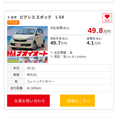
ピクシス エポック L-SA
トヨタ
追加
牛久店
支払総額
(税込)
49.8
万円
車両本体
諸費用
(税込)
(税込)
45.7
4.1
万円
万円
法定整備：有
保証：有
(1ヶ月1,000km)
年式
25/12
車検
R09/01
色
コットンアイボリー
走行
距離
41,649km
在庫お問い合わせ
詳細はこちら