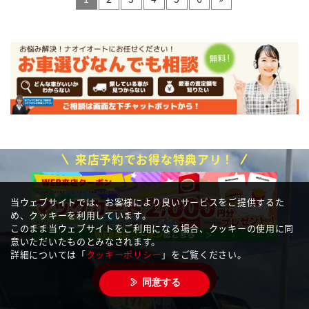
来店予約でお得な特典アリ！
当ウェブサイトでは、お客様により良いサービスをご提供するた
め、クッキーを利用しています。
このまま当ウェブサイトをご利用になる場合、クッキーの使用に同
意いただいたものとみなされます。
詳細については「
クッキーポリシー
」をご覧ください。
来店予約をする
同意する