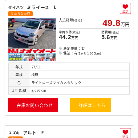
ミライース L
ダイハツ
追加
ひたちなか店
支払総額
(税込)
49.8
万円
車両本体
諸費用
(税込)
(税込)
44.2
5.6
万円
万円
法定整備：有
保証：有
(1ヶ月1,000km)
年式
27/11
車検
検無
色
ライトローズマイカメタリック
走行
距離
8,096km
在庫お問い合わせ
詳細はこちら
アルト F
スズキ
追加