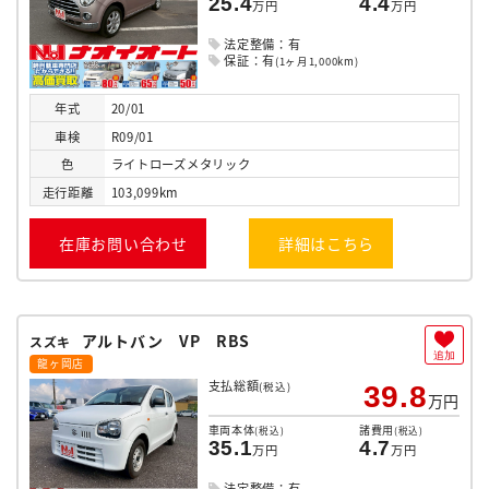
25.4
4.4
万円
万円
法定整備：有
保証：有
(1ヶ月1,000km)
年式
20/01
車検
R09/01
色
ライトローズメタリック
走行
距離
103,099km
在庫お問い合わせ
詳細はこちら
アルトバン VP RBS
スズキ
追加
龍ヶ岡店
支払総額
(税込)
39.8
万円
車両本体
諸費用
(税込)
(税込)
35.1
4.7
万円
万円
法定整備：有