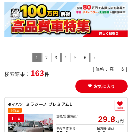
1
2
3
4
5
6
»
[ 価格：
高
｜
安
]
163
検索結果：
件
お気に入り
ミラジーノ プレミアムL
ダイハツ
追加
下館店
支払総額
(税込)
29.8
N
E
W
万円
車両本体
諸費用
(税込)
(税込)