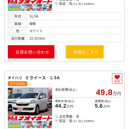
保証：有
(1ヶ月1,000km)
年式
31/04
車検
検無
色
ホワイト
走行
距離
33,555km
在庫お問い合わせ
詳細はこちら
ミライース L-SA
ダイハツ
追加
水戸吉田店
支払総額
(税込)
49.8
万円
車両本体
諸費用
(税込)
(税込)
44.2
5.6
万円
万円
法定整備：有
保証：有
(1ヶ月1,000km)