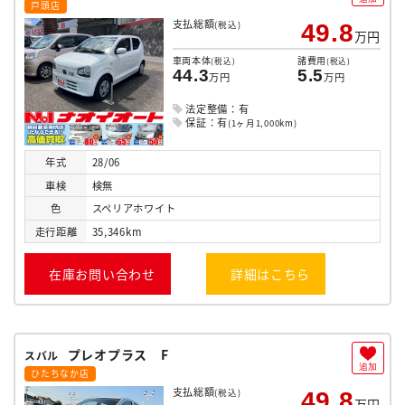
戸頭店
支払総額
(税込)
49.8
万円
車両本体
諸費用
(税込)
(税込)
44.3
5.5
万円
万円
法定整備：有
保証：有
(1ヶ月1,000km)
年式
28/06
車検
検無
色
スペリアホワイト
走行
距離
35,346km
在庫お問い合わせ
詳細はこちら
プレオプラス F
スバル
追加
ひたちなか店
支払総額
(税込)
49.8
万円