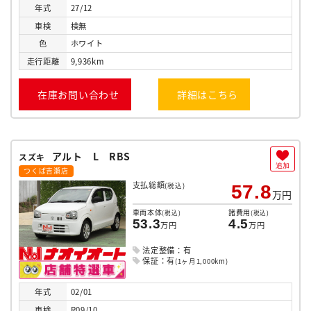
年式
27/12
車検
検無
色
ホワイト
走行
距離
9,936km
在庫お問い合わせ
詳細はこちら
アルト L RBS
スズキ
追加
つくば吉瀬店
支払総額
(税込)
57.8
万円
車両本体
諸費用
(税込)
(税込)
53.3
4.5
万円
万円
法定整備：有
保証：有
(1ヶ月1,000km)
年式
02/01
車検
R09/10