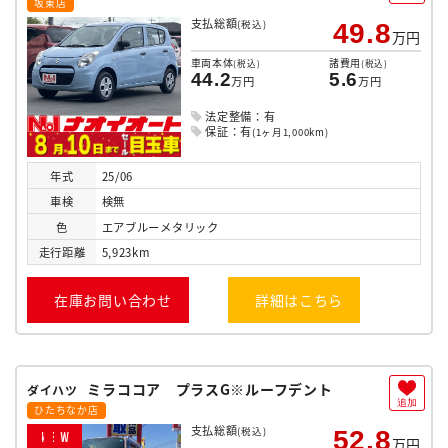
坂東店
支払総額
(税込)
49.8
万円
車両本体
諸費用
(税込)
(税込)
44.2
5.6
万円
万円
法定整備：有
保証：有
(1ヶ月1,000km)
年式
25/06
車検
検無
色
エアブルーメタリック
走行
距離
5,923km
在庫お問い合わせ
詳細はこちら
ミラココア プラスG※ルーフデント
ダイハツ
追加
ひたちなか店
支払総額
(税込)
52.8
N
E
W
万円