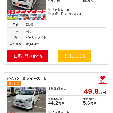
44
5.8
万円
万円
法定整備：有
保証：有
(1ヶ月1,000km)
年式
23/06
車検
検無
色
パールホワイト
走行
距離
48,615km
在庫お問い合わせ
詳細はこちら
ミライース B
ダイハツ
追加
龍ヶ岡店
支払総額
(税込)
49.8
万円
車両本体
諸費用
(税込)
(税込)
44.2
5.6
万円
万円
法定整備：有