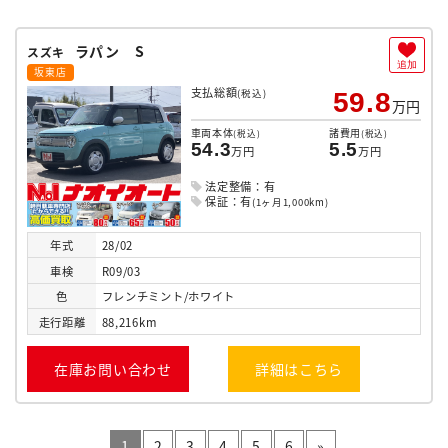
ラパン S
スズキ
追加
坂東店
支払総額
(税込)
59.8
万円
車両本体
諸費用
(税込)
(税込)
54.3
5.5
万円
万円
法定整備：有
保証：有
(1ヶ月1,000km)
年式
28/02
車検
R09/03
色
フレンチミント/ホワイト
走行
距離
88,216km
在庫お問い合わせ
詳細はこちら
1
2
3
4
5
6
»