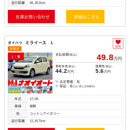
走行
距離
98,363km
在庫お問い合わせ
詳細はこちら
ミライース L
ダイハツ
追加
坂東店
支払総額
(税込)
49.8
N
E
W
万円
車両本体
諸費用
(税込)
(税込)
44.2
5.6
万円
万円
法定整備：有
保証：有
(1ヶ月1,000km)
年式
27/06
車検
検無
色
コットンアイボリー
走行
距離
15,957km