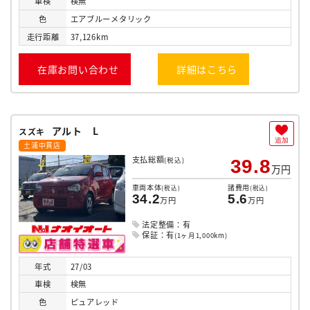
車検
検無
色
エアブルーメタリック
走行
距離
37,126km
在庫お問い合わせ
詳細はこちら
アルト L
スズキ
追加
土浦中貫店
支払総額
(税込)
39.8
万円
車両本体
諸費用
(税込)
(税込)
34.2
5.6
万円
万円
法定整備：有
保証：有
(1ヶ月1,000km)
年式
27/03
車検
検無
色
ピュアレッド