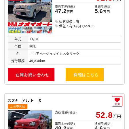
車両本体
諸費用
(税込)
(税込)
47.2
5.6
万円
万円
法定整備：有
保証：有
(1ヶ月1,000km)
年式
23/08
車検
検無
色
ココアベージュマイカメタリック
走行
距離
48,830km
在庫お問い合わせ
詳細はこちら
アルト X
スズキ
追加
土浦中貫店
支払総額
(税込)
52.8
万円
車両本体
諸費用
(税込)
(税込)
48.2
4.6
万円
万円