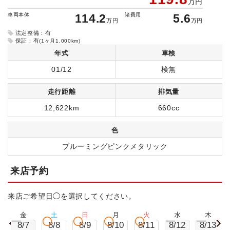
万円
車両本体
114.2
諸費用
5.6
万円
万円
法定整備：有
保証：有
(1ヶ月1,000km)
年式
車検
01/12
検無
走行距離
排気量
12,622km
660cc
色
ブルーミングピンクメタリック
来店予約
来店ご希望日◯を選択してください。
金
土
日
月
火
水
木
8/7
8/8
8/9
8/10
8/11
8/12
8/13