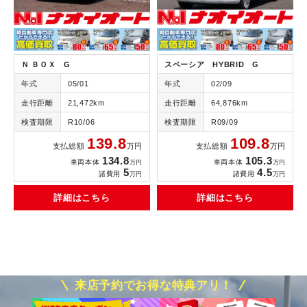
Ｎ ＢＯＸ G
スペーシア HYBRID G
年式
05/01
年式
02/09
走行距離
21,472km
走行距離
64,876km
検査期限
R10/06
検査期限
R09/09
139.8
109.8
支払総額
万円
支払総額
万円
134.8
105.3
車両本体
車両本体
万円
万円
5
4.5
諸費用
諸費用
万円
万円
詳細はこちら
詳細はこちら
来店予約でお得な特典アリ！