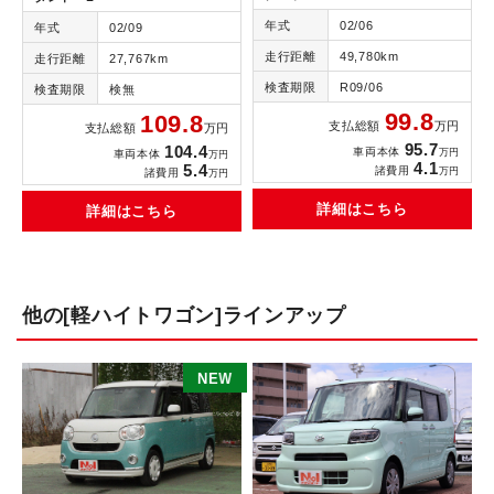
年式
02/06
年式
02/09
走行距離
49,780km
走行距離
27,767km
検査期限
R09/06
検査期限
検無
99.8
109.8
支払総額
万円
支払総額
万円
95.7
104.4
車両本体
万円
車両本体
万円
4.1
5.4
諸費用
万円
諸費用
万円
詳細はこちら
詳細はこちら
他の[軽ハイトワゴン]ラインアップ
E
W