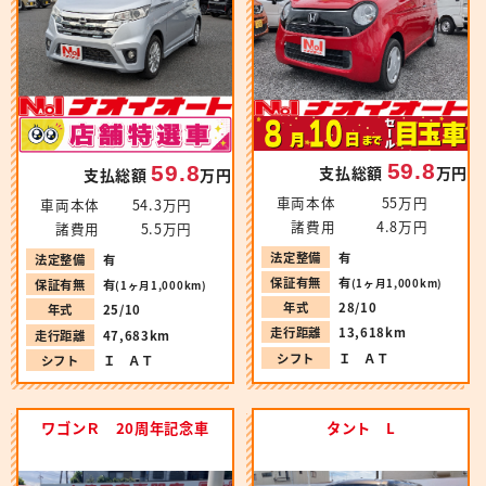
59.8
59.8
支払総額
万円
支払総額
万円
車両本体
55万円
車両本体
54.3万円
諸費用
4.8万円
諸費用
5.5万円
法定整備
有
法定整備
有
保証有無
有
(1ヶ月1,000km)
保証有無
有
(1ヶ月1,000km)
年式
28/10
年式
25/10
走行距離
13,618km
走行距離
47,683km
シフト
Ｉ ＡＴ
シフト
Ｉ ＡＴ
ワゴンＲ 20周年記念車
タント L