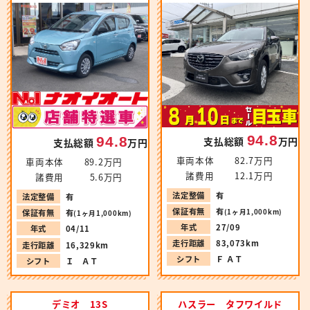
94.8
94.8
支払総額
万円
支払総額
万円
車両本体
82.7万円
車両本体
89.2万円
諸費用
12.1万円
諸費用
5.6万円
法定整備
有
法定整備
有
保証有無
有
(1ヶ月1,000km)
保証有無
有
(1ヶ月1,000km)
年式
27/09
年式
04/11
走行距離
83,073km
走行距離
16,329km
シフト
Ｆ ＡＴ
シフト
Ｉ ＡＴ
デミオ 13S
ハスラー タフワイルド