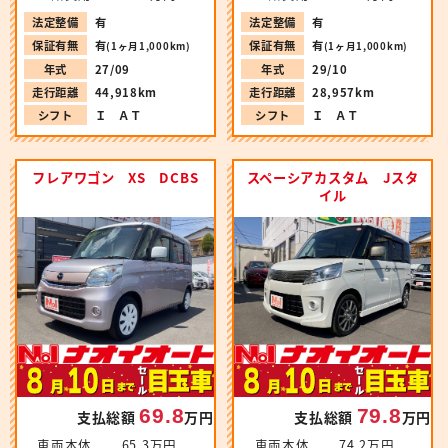
法定整備
有
法定整備
有
保証有無
有
保証有無
有
(1ヶ月1,000km)
(1ヶ月1,000km)
年式
27/09
年式
29/10
走行距離
44,918km
走行距離
28,957km
シフト
Ｉ ＡＴ
シフト
Ｉ ＡＴ
フレアワゴン XS DCBS
スペーシアカスタム Jスタ
イル
69.8
79.8
支払総額
万円
支払総額
万円
車両本体
65.3万円
車両本体
74.2万円