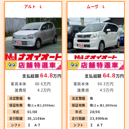
アルト L
ムーヴ L
64.8
64.8
支払総額
万円
支払総額
万円
車両本体
60.6万円
車両本体
60.3万円
諸費用
4.2万円
諸費用
4.5万円
法定整備
有
法定整備
有
保証有無
有
保証有無
有
(1ヶ月1,000km)
(1ヶ月1,000km)
年式
01/08
年式
28/06
走行距離
30,110km
走行距離
33,999km
シフト
Ｉ ＡＴ
シフト
Ｉ ＡＴ