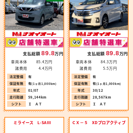
89.8
89.8
支払総額
万円
支払総額
万円
車両本体
85.4万円
車両本体
84.3万円
諸費用
4.4万円
諸費用
5.5万円
法定整備
有
法定整備
有
保証有無
有
保証有無
有
(1ヶ月1,000km)
(1ヶ月1,000km)
年式
01/07
年式
30/12
走行距離
59,144km
走行距離
28,567km
シフト
Ｉ ＡＴ
シフト
Ｉ ＡＴ
ミライース L-SAⅢ
ＣＸ－５ XDプロアクティブ