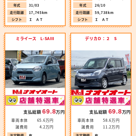
年式
31/03
年式
26/10
走行距離
17,745km
走行距離
59,738km
シフト
Ｉ ＡＴ
シフト
Ｉ ＡＴ
ミライース L-SAⅢ
デリカＤ：２ S
69.8
69.8
支払総額
万円
支払総額
万円
車両本体
65.6万円
車両本体
58.6万円
諸費用
4.2万円
諸費用
11.2万円
法定整備
有
法定整備
有