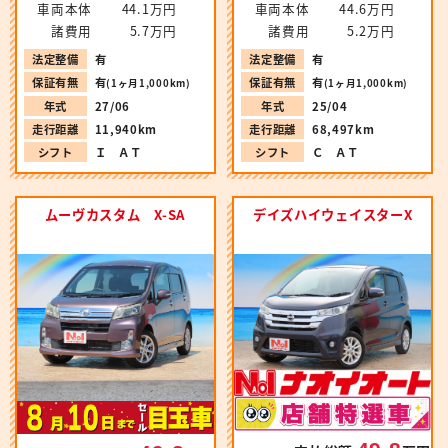
車両本体
44.1万円
車両本体
44.6万円
諸費用
5.7万円
諸費用
5.2万円
法定整備
有
法定整備
有
保証有無
有
保証有無
有
(1ヶ月1,000km)
(1ヶ月1,000km)
年式
27/06
年式
25/04
走行距離
11,940km
走行距離
68,497km
シフト
Ｉ ＡＴ
シフト
Ｃ ＡＴ
ムーヴカスタム X-SA
デイズハイウェイスターX