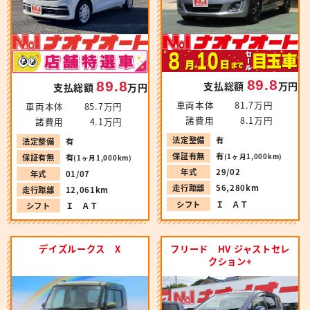
89.8
89.8
支払総額
万円
支払総額
万円
車両本体
81.7万円
車両本体
85.7万円
諸費用
8.1万円
諸費用
4.1万円
法定整備
有
法定整備
有
保証有無
有
(1ヶ月1,000km)
保証有無
有
(1ヶ月1,000km)
年式
29/02
年式
01/07
走行距離
56,280km
走行距離
12,061km
シフト
Ｉ ＡＴ
シフト
Ｉ ＡＴ
デイズルークス X
フリード HV ジャストセレ
クション+