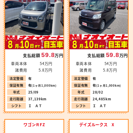
59.8
59.8
支払総額
万円
支払総額
万円
車両本体
54万円
車両本体
54万円
諸費用
5.8万円
諸費用
5.8万円
法定整備
有
法定整備
有
保証有無
有
保証有無
有
(1ヶ月1,000km)
(1ヶ月1,000km)
年式
28/02
年式
25/09
走行距離
24,485km
走行距離
37,139km
シフト
Ｉ ＡＴ
シフト
Ｉ ＡＴ
ワゴンＲFZ
デイズルークス X