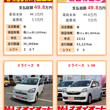
49.8
49.8
支払総額
万円
支払総額
万円
車両本体
44.3万円
車両本体
44.8万円
諸費用
5.5万円
諸費用
5万円
法定整備
有
法定整備
有
保証有無
有
(1ヶ月1,000km)
保証有無
有
(1ヶ月1,000km)
年式
28/06
年式
22/12
走行距離
35,346km
走行距離
53,227km
シフト
Ｉ ＡＴ
シフト
Ｆ ５
ミライース B
ミライース L-SA