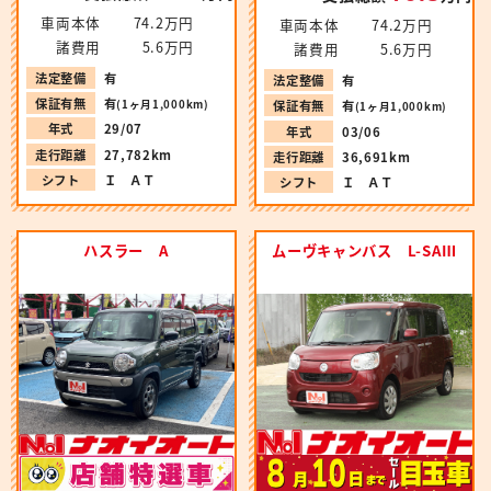
車両本体
74.2万円
車両本体
74.2万円
諸費用
5.6万円
諸費用
5.6万円
法定整備
有
法定整備
有
保証有無
有
(1ヶ月1,000km)
保証有無
有
(1ヶ月1,000km)
年式
29/07
年式
03/06
走行距離
27,782km
走行距離
36,691km
シフト
Ｉ ＡＴ
シフト
Ｉ ＡＴ
ハスラー A
ムーヴキャンバス L-SAⅢ