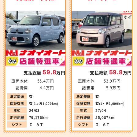
59.8
59.8
支払総額
万円
支払総額
万円
車両本体
55.4万円
車両本体
53.9万円
諸費用
4.4万円
諸費用
5.9万円
法定整備
有
法定整備
有
保証有無
有
保証有無
有
(1ヶ月1,000km)
(1ヶ月1,000km)
年式
24/03
年式
27/04
走行距離
79,176km
走行距離
55,087km
シフト
Ｉ ＡＴ
シフト
Ｉ ＡＴ