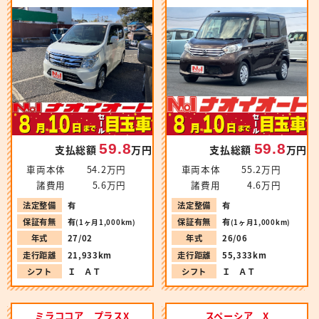
59.8
59.8
支払総額
万円
支払総額
万円
車両本体
54.2万円
車両本体
55.2万円
諸費用
5.6万円
諸費用
4.6万円
法定整備
有
法定整備
有
保証有無
有
保証有無
有
(1ヶ月1,000km)
(1ヶ月1,000km)
年式
27/02
年式
26/06
走行距離
21,933km
走行距離
55,333km
シフト
Ｉ ＡＴ
シフト
Ｉ ＡＴ
ミラココア プラスX
スペーシア X