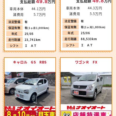
49.8
49.8
支払総額
万円
支払総額
万円
車両本体
44.3万円
車両本体
44.1万円
諸費用
5.5万円
諸費用
5.7万円
法定整備
有
法定整備
有
保証有無
有
(1ヶ月1,000km)
保証有無
有
(1ヶ月1,000km)
年式
25/06
年式
25/05
走行距離
88,533km
走行距離
23,741km
シフト
Ｉ ＡＴ
シフト
Ｉ ＡＴ
キャロル GS RBS
ワゴンＲ FX