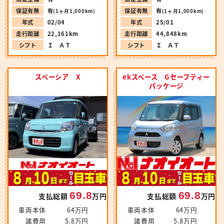
保証有無
有
保証有無
有
(1ヶ月1,000km)
(1ヶ月1,000km)
年式
02/04
年式
25/01
走行距離
22,161km
走行距離
44,848km
シフト
Ｉ ＡＴ
シフト
Ｉ ＡＴ
スペーシア X
ekスペース Gセーフティー
パッケージ
69.8
69.8
支払総額
万円
支払総額
万円
車両本体
64万円
車両本体
64万円
諸費用
5.8万円
諸費用
5.8万円