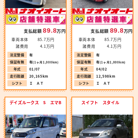
89.8
89.8
支払総額
万円
支払総額
万円
車両本体
85.7万円
車両本体
85.7万円
諸費用
4.1万円
諸費用
4.1万円
法定整備
有
法定整備
有
保証有無
有
保証有無
有
(1ヶ月1,000km)
(1ヶ月1,000km)
年式
01/07
年式
04/02
走行距離
20,165km
走行距離
12,598km
シフト
Ｉ ＡＴ
シフト
Ｉ ＡＴ
デイズルークス S エマB
スイフト スタイル