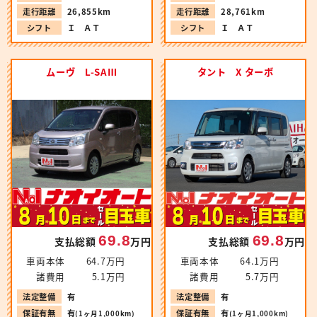
走行距離
26,855km
走行距離
28,761km
シフト
Ｉ ＡＴ
シフト
Ｉ ＡＴ
ムーヴ L-SAⅢ
タント X ターボ
69.8
69.8
支払総額
万円
支払総額
万円
車両本体
64.7万円
車両本体
64.1万円
諸費用
5.1万円
諸費用
5.7万円
法定整備
有
法定整備
有
保証有無
有
保証有無
有
(1ヶ月1,000km)
(1ヶ月1,000km)