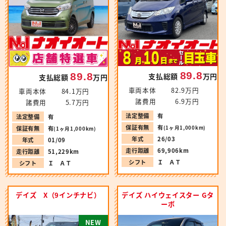
89.8
89.8
支払総額
万円
支払総額
万円
車両本体
82.9万円
車両本体
84.1万円
諸費用
6.9万円
諸費用
5.7万円
法定整備
有
法定整備
有
保証有無
有
(1ヶ月1,000km)
保証有無
有
(1ヶ月1,000km)
年式
26/03
年式
01/09
走行距離
69,906km
走行距離
51,229km
シフト
Ｉ ＡＴ
シフト
Ｉ ＡＴ
デイズ X（9インチナビ）
デイズ ハイウェイスター Gタ
ーボ
N
E
W