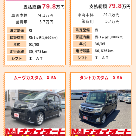
79.8
79.8
支払総額
万円
支払総額
万円
車両本体
74.1万円
車両本体
74.1万円
諸費用
5.7万円
諸費用
5.7万円
法定整備
有
法定整備
有
保証有無
有
(1ヶ月1,000km)
保証有無
有
(1ヶ月1,000km)
年式
30/05
年式
01/08
走行距離
60,626km
走行距離
35,473km
シフト
Ｉ ＡＴ
シフト
Ｉ ＡＴ
ムーヴカスタム X-SA
タントカスタム X-SA