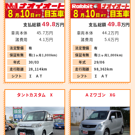
49.8
49.8
支払総額
万円
支払総額
万円
車両本体
45.7万円
車両本体
44.2万円
諸費用
4.1万円
諸費用
5.6万円
法定整備
有
法定整備
有
保証有無
有
保証有無
有
(1ヶ月1,000km)
(1ヶ月1,000km)
年式
30/03
年式
29/06
走行距離
28,114km
走行距離
98,363km
シフト
Ｉ ＡＴ
シフト
Ｉ ＡＴ
タントカスタム X
ＡＺワゴン XG