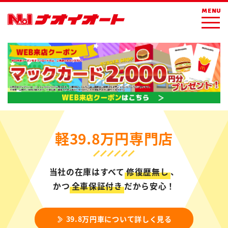
MENU
軽39.8万円専門店
当社の在庫はすべて
修復歴無し
、
かつ
全車保証付き
だから安心！
39.8万円車について詳しく見る