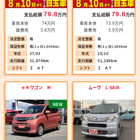
79.8
79.8
支払総額
万円
支払総額
万円
車両本体
74万円
車両本体
73.9万円
諸費用
5.8万円
諸費用
5.9万円
法定整備
有
法定整備
有
保証有無
有
保証有無
有
(1ヶ月1,000km)
(1ヶ月1,000km)
年式
27/03
年式
25/10
走行距離
31,874km
走行距離
51,289km
シフト
Ｉ ＡＴ
シフト
Ｉ ＡＴ
ｅＫワゴン M
ムーヴ L-SAⅢ
N
E
W