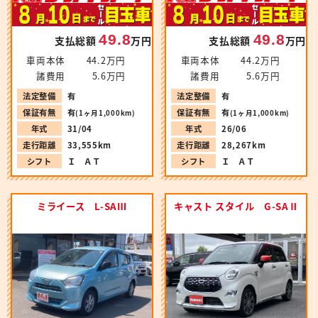
49.8
49.8
支払総額
万円
支払総額
万円
車両本体
44.2万円
車両本体
44.2万円
諸費用
5.6万円
諸費用
5.6万円
法定整備
有
法定整備
有
保証有無
有
保証有無
有
(1ヶ月1,000km)
(1ヶ月1,000km)
年式
31/04
年式
26/06
走行距離
33,555km
走行距離
28,267km
シフト
Ｉ ＡＴ
シフト
Ｉ ＡＴ
ミライース L-SAⅢ
キャスト スタイル G-SAⅡ