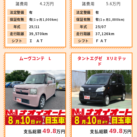
諸費用
4.2万円
諸費用
5.6万円
法定整備
有
法定整備
有
保証有無
有
保証有無
有
(1ヶ月1,000km)
(1ヶ月1,000km)
年式
25/11
年式
25/07
走行距離
39,570km
走行距離
37,126km
シフト
Ｉ ＡＴ
シフト
Ｆ ＡＴ
ムーヴコンテ L
タントエグゼ Xリミテッ
ド
49.8
49.8
支払総額
万円
支払総額
万円