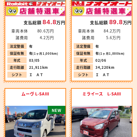
84.8
89.8
支払総額
万円
支払総額
万円
車両本体
80.6万円
車両本体
84.2万円
諸費用
4.2万円
諸費用
5.6万円
法定整備
有
法定整備
有
保証有無
有
保証有無
有
(1ヶ月1,000km)
(1ヶ月1,000km)
年式
03/05
年式
02/06
走行距離
21,911km
走行距離
34,220km
シフト
Ｉ ＡＴ
シフト
Ｉ ＡＴ
ムーヴ L-SAⅢ
ミライース L-SAⅢ
N
E
W