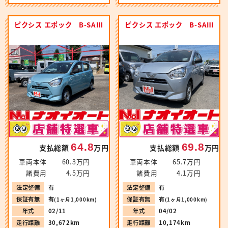
ピクシス エポック B-SAⅢ
ピクシス エポック B-SAⅢ
64.8
69.8
支払総額
万円
支払総額
万円
車両本体
60.3万円
車両本体
65.7万円
諸費用
4.5万円
諸費用
4.1万円
法定整備
有
法定整備
有
保証有無
有
保証有無
有
(1ヶ月1,000km)
(1ヶ月1,000km)
年式
02/11
年式
04/02
走行距離
30,672km
走行距離
10,174km