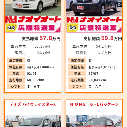
57.8
59.8
支払総額
万円
支払総額
万円
車両本体
53.3万円
車両本体
54.1万円
諸費用
4.5万円
諸費用
5.7万円
法定整備
有
法定整備
有
保証有無
有
保証有無
有
(1ヶ月1,000km)
(1ヶ月1,000km)
年式
02/01
年式
27/07
走行距離
68,302km
走行距離
58,042km
シフト
Ｉ ＡＴ
シフト
Ｉ ＡＴ
デイズ ハイウェイスターX
Ｎ ＯＮＥ G・Lパッケージ