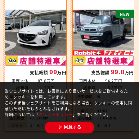
N
E
W
99.8
99
支払総額
万円
支払総額
万円
車両本体
94.2万円
車両本体
87.8万円
諸費用
5.6万円
諸費用
11.2万円
当ウェブサイトでは、お客様により良いサービスをご提供するた
め、クッキーを利用しています。
法定整備
有
法定整備
有
このまま当ウェブサイトをご利用になる場合、クッキーの使用に同
保証有無
有
保証有無
有
(1ヶ月1,000km)
(1ヶ月1,000km)
意いただいたものとみなされます。
年式
01/07
年式
29/02
詳細については「
クッキーポリシー
」をご覧ください。
走行距離
73,641km
走行距離
43,339km
シフト
Ｉ ＡＴ
シフト
Ｉ ＡＴ
同意する