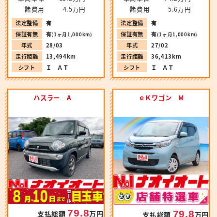
諸費用
4.5万円
諸費用
5.6万円
法定整備
有
法定整備
有
保証有無
有
保証有無
有
(1ヶ月1,000km)
(1ヶ月1,000km)
年式
28/03
年式
27/02
走行距離
13,494km
走行距離
36,413km
シフト
Ｉ ＡＴ
シフト
Ｉ ＡＴ
ハスラー A
ｅＫワゴン M
79.8
79.8
支払総額
万円
支払総額
万円