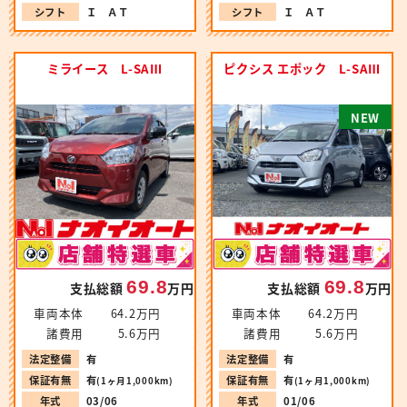
シフト
Ｉ ＡＴ
シフト
Ｉ ＡＴ
ミライース L-SAⅢ
ピクシス エポック L-SAⅢ
N
E
W
69.8
69.8
支払総額
万円
支払総額
万円
車両本体
64.2万円
車両本体
64.2万円
諸費用
5.6万円
諸費用
5.6万円
法定整備
有
法定整備
有
保証有無
有
保証有無
有
(1ヶ月1,000km)
(1ヶ月1,000km)
年式
03/06
年式
01/06