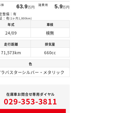
本体
諸費用
63.9
5.9
万円
万円
定整備：有
証：有
(1ヶ月1,000km)
年式
車検
24/09
検無
走行距離
排気量
71,573km
660cc
色
アラバスターシルバー・メタリック
在庫車お問合せ専用ダイヤル
029-353-3811