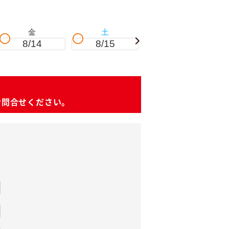
金
土
日
8/14
8/15
8/16
お問合せください。