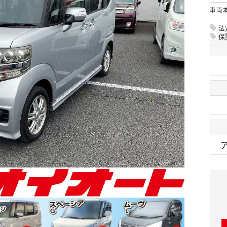
車両
法
保