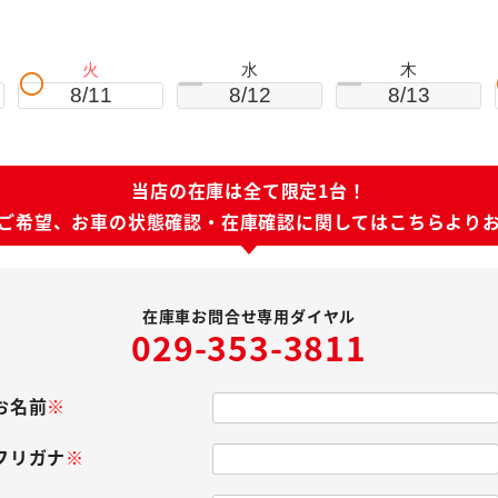
。
火
水
木
8/11
8/12
8/13
当店の在庫は全て限定1台！
ご希望、お車の状態確認・
在庫確認に関してはこちらより
在庫車お問合せ専用ダイヤル
029-353-3811
お名前
※
フリガナ
※