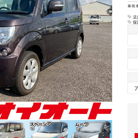
車両
法
保