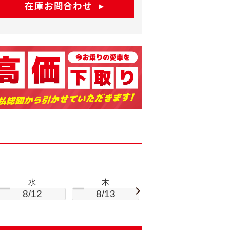
在庫お問合わせ
水
木
金
8/12
8/13
8/14