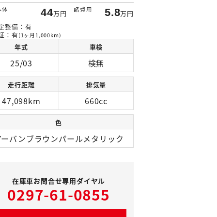
本体
諸費用
44
5.8
万円
万円
定整備：有
証：有
(1ヶ月1,000km)
年式
車検
25/03
検無
走行距離
排気量
47,098km
660cc
色
アーバンブラウンパールメタリック
在庫車お問合せ専用ダイヤル
0297-61-0855