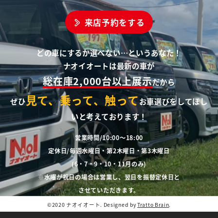
来店予約をする
どの車にするか選べない…というあなた！
ナオイオートは最新の車が
総在庫2,000台以上展示
だから
見て、乗って、触って
ぜひ
お車選びをしてほし
いと考えております！
営業時間/10:00～18:00
定休日/毎週水曜日・第2木曜日・第3木曜日
(6・7・9・10・11月のみ)
※水曜が祝日の場合は営業し、翌日を振替定休日と
させていただきます。
©2020 ナオイオート. Designed by
Tratto Brain
.