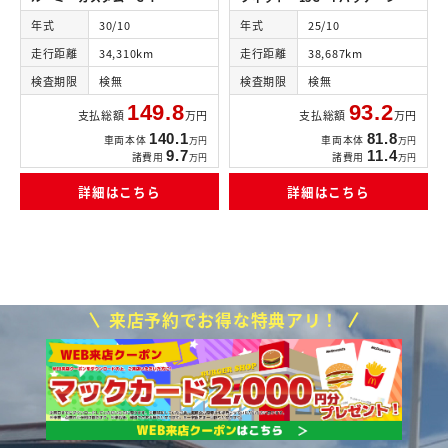
年式
30/10
年式
25/10
走行距離
34,310km
走行距離
38,687km
検査期限
検無
検査期限
検無
149.8
93.2
支払総額
万円
支払総額
万円
140.1
81.8
車両本体
車両本体
万円
万円
9.7
11.4
諸費用
諸費用
万円
万円
詳細はこちら
詳細はこちら
来店予約でお得な特典アリ！