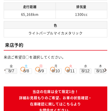
走行距離
排気量
65,168km
1300cc
色
ライトパープルマイカメタリック
来店予約
来店ご希望日◯を選択してください。
金
土
日
月
火
水
木
8/7
8/8
8/9
8/10
8/11
8/12
8/13
当店の在庫は全て限定1台！
詳細お見積もりのご希望、お車の状態確認・
在庫確認に関してはこちらより
お問合せください。