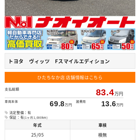
トヨタ ヴィッツ Fスマイルエディション
ひたちなか店
店舗情報はこちら
支払総額
83.4
万円
車両本体
諸費用
69.8
13.6
万円
万円
法定整備：有
保証：有
(1ヶ月1,000km)
年式
車検
25/05
検無