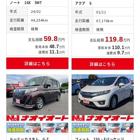
ノート 16X 5MT
アクア S
年式
24/02
年式
01/11
走行距離
44,254km
走行距離
67,178km
検査期限
検無
検査期限
検無
59.8
119.8
支払総額
万円
支払総額
万円
48.7
車両本体
110.1
万円
車両本体
万円
11.1
諸費用
9.7
万円
諸費用
万円
詳細はこちら
詳細はこちら
ルーミーカスタム G-T
フィット 13G・Fパッケージ