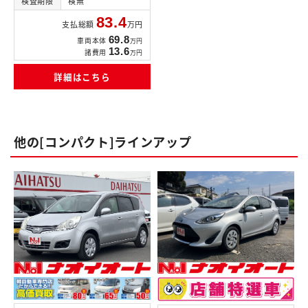
検査期限
検無
83.4
支払総額
万円
69.8
車両本体
万円
13.6
諸費用
万円
詳細はこちら
他の[コンパクト]ラインアップ