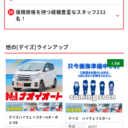
保険資格を持つ経験豊富なスタッフ232
名！
他の[デイズ]ラインアップ
N
E
W
デイズハイウェイスターGターボ
デイズ ハイウェイスターJ
エマB
年式
26/07