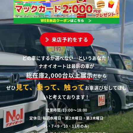
来店予約をする
どの車にするか選べない…というあなた！
ナオイオートは最新の車が
総在庫2,000台以上展示
だから
見て、乗って、触って
ぜひ
お車選びをしてほし
いと考えております！
営業時間/10:00～18:00
定休日/毎週水曜日・第2木曜日・第3木曜日
(6・7・9・10・11月のみ)