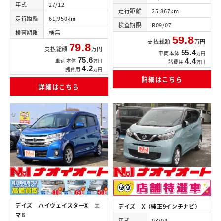
年式
27/12
走行距離
25,867km
走行距離
61,950km
検査期限
R09/07
検査期限
検無
59.8
支払総額
万円
79.8
支払総額
万円
55.4
車両本体
万円
75.6
4.4
車両本体
万円
諸費用
万円
4.2
諸費用
万円
詳細はこちら
詳細はこちら
デイズ ハイウェイスターX エ
デイズ X（純正9インチナビ）
マB
年式
03/04