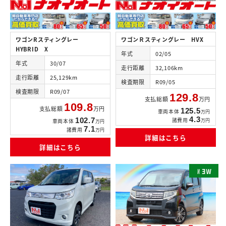
ワゴンRスティングレー
ワゴンＲスティングレー HVX
HYBRID X
年式
02/05
年式
30/07
走行距離
32,106km
走行距離
25,129km
検査期限
R09/05
検査期限
R09/07
129.8
支払総額
万円
109.8
支払総額
万円
125.5
車両本体
万円
4.3
102.7
諸費用
万円
車両本体
万円
7.1
諸費用
万円
詳細はこちら
詳細はこちら
N
E
W