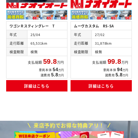
ワゴンＲスティングレー T
ムーヴカスタム RS-SA
年式
25/04
年式
27/02
走行距離
65,531km
走行距離
31,878km
検査期限
検無
検査期限
検無
59.8
99.8
支払総額
万円
支払総額
万円
54
94
車両本体
車両本体
万円
万円
5.8
5.8
諸費用
諸費用
万円
万円
詳細はこちら
詳細はこちら
来店予約でお得な特典アリ！