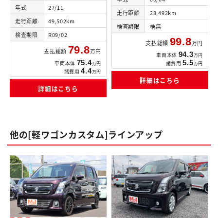
年式
27/11
走行距離
28,492km
走行距離
49,502km
検査期限
検無
検査期限
R09/02
99.8
支払総額
万円
79.8
支払総額
万円
94.3
車両本体
万円
5.5
75.4
諸費用
車両本体
万円
万円
4.4
諸費用
万円
詳細はこちら
詳細はこちら
他の[軽ワゴンカスタム]ラインアップ