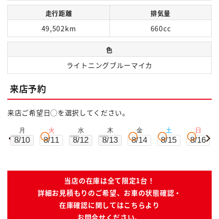
走行距離
排気量
49,502km
660cc
色
ライトニングブルーマイカ
来店予約
来店ご希望日◯を選択してください。
月
火
水
木
金
土
日
8/10
8/11
8/12
8/13
8/14
8/15
8/16
当店の在庫は全て限定1台！
詳細お見積もりのご希望、お車の状態確認・
在庫確認に関してはこちらより
お問合せください。