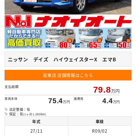
ニッサン デイズ ハイウェイスターX エマB
坂東店
店舗情報はこちら
支払総額
79.8
万円
車両本体
諸費用
75.4
4.4
万円
万円
法定整備：有
保証：有
(1ヶ月1,000km)
年式
車検
27/11
R09/02