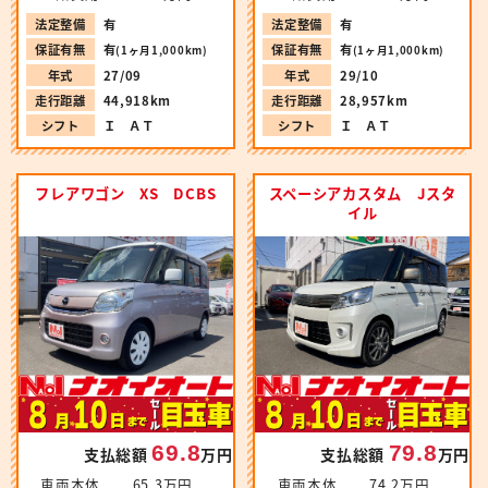
法定整備
有
法定整備
有
保証有無
有
保証有無
有
(1ヶ月1,000km)
(1ヶ月1,000km)
年式
27/09
年式
29/10
走行距離
44,918km
走行距離
28,957km
シフト
Ｉ ＡＴ
シフト
Ｉ ＡＴ
フレアワゴン XS DCBS
スペーシアカスタム Jスタ
イル
69.8
79.8
支払総額
万円
支払総額
万円
車両本体
65.3万円
車両本体
74.2万円