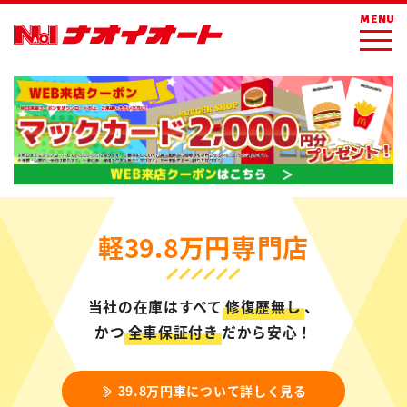
MENU
軽39.8万円専門店
当社の在庫はすべて
修復歴無し
、
かつ
全車保証付き
だから安心！
39.8万円車について詳しく見る