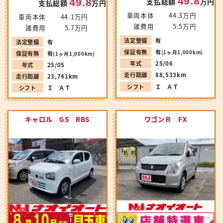
49.8
49.8
支払総額
万円
支払総額
万円
車両本体
44.3万円
車両本体
44.1万円
諸費用
5.5万円
諸費用
5.7万円
法定整備
有
法定整備
有
保証有無
有
(1ヶ月1,000km)
保証有無
有
(1ヶ月1,000km)
年式
25/06
年式
25/05
走行距離
88,533km
走行距離
23,741km
シフト
Ｉ ＡＴ
シフト
Ｉ ＡＴ
キャロル GS RBS
ワゴンＲ FX