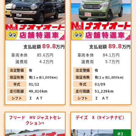
89.8
89.8
支払総額
万円
支払総額
万円
車両本体
85.6万円
車両本体
84.1万円
諸費用
4.2万円
諸費用
5.7万円
法定整備
有
法定整備
有
保証有無
有
保証有無
有
(1ヶ月1,000km)
(1ヶ月1,000km)
年式
01/12
年式
01/09
走行距離
49,010km
走行距離
51,229km
シフト
Ｉ ＡＴ
シフト
Ｉ ＡＴ
フリード HV ジャストセレ
デイズ X（9インチナビ）
クション+
N
E
W