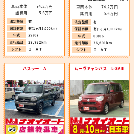
車両本体
74.2万円
車両本体
74.2万円
諸費用
5.6万円
諸費用
5.6万円
法定整備
有
法定整備
有
保証有無
有
(1ヶ月1,000km)
保証有無
有
(1ヶ月1,000km)
年式
29/07
年式
03/06
走行距離
27,782km
走行距離
36,691km
シフト
Ｉ ＡＴ
シフト
Ｉ ＡＴ
ハスラー A
ムーヴキャンバス L-SAⅢ