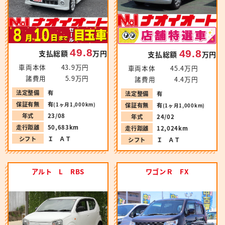
49.8
49.8
支払総額
万円
支払総額
万円
車両本体
43.9万円
車両本体
45.4万円
諸費用
5.9万円
諸費用
4.4万円
法定整備
有
法定整備
有
保証有無
有
(1ヶ月1,000km)
保証有無
有
(1ヶ月1,000km)
年式
23/08
年式
24/02
走行距離
50,683km
走行距離
12,024km
シフト
Ｉ ＡＴ
シフト
Ｉ ＡＴ
アルト L RBS
ワゴンＲ FX