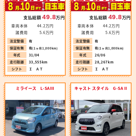
49.8
49.8
支払総額
万円
支払総額
万円
車両本体
44.2万円
車両本体
44.2万円
諸費用
5.6万円
諸費用
5.6万円
法定整備
有
法定整備
有
保証有無
有
保証有無
有
(1ヶ月1,000km)
(1ヶ月1,000km)
年式
31/04
年式
26/06
走行距離
33,555km
走行距離
28,267km
シフト
Ｉ ＡＴ
シフト
Ｉ ＡＴ
ミライース L-SAⅢ
キャスト スタイル G-SAⅡ