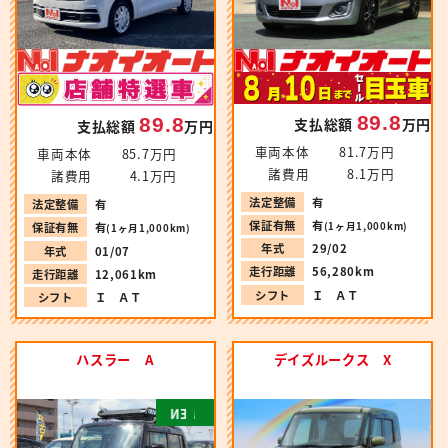
89.8
89.8
支払総額
万円
支払総額
万円
車両本体
81.7万円
車両本体
85.7万円
諸費用
8.1万円
諸費用
4.1万円
法定整備
有
法定整備
有
保証有無
有
(1ヶ月1,000km)
保証有無
有
(1ヶ月1,000km)
年式
29/02
年式
01/07
走行距離
56,280km
走行距離
12,061km
シフト
Ｉ ＡＴ
シフト
Ｉ ＡＴ
ハスラー A
デイズルークス X
N
E
W