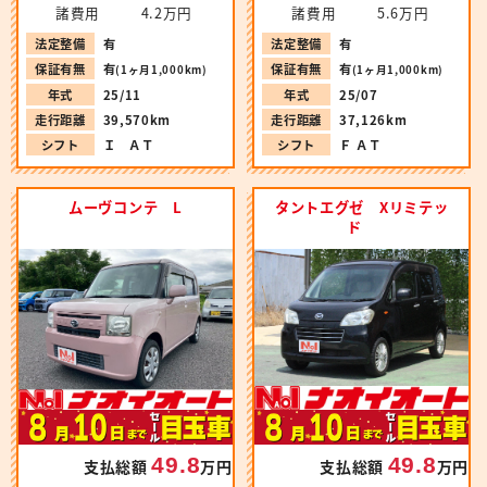
諸費用
4.2万円
諸費用
5.6万円
法定整備
有
法定整備
有
保証有無
有
保証有無
有
(1ヶ月1,000km)
(1ヶ月1,000km)
年式
25/11
年式
25/07
走行距離
39,570km
走行距離
37,126km
シフト
Ｉ ＡＴ
シフト
Ｆ ＡＴ
ムーヴコンテ L
タントエグゼ Xリミテッ
ド
49.8
49.8
支払総額
万円
支払総額
万円