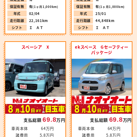
保証有無
有
保証有無
有
(1ヶ月1,000km)
(1ヶ月1,000km)
年式
02/04
年式
25/01
走行距離
22,161km
走行距離
44,848km
シフト
Ｉ ＡＴ
シフト
Ｉ ＡＴ
スペーシア X
ekスペース Gセーフティー
パッケージ
69.8
69.8
支払総額
万円
支払総額
万円
車両本体
64万円
車両本体
64万円
諸費用
5.8万円
諸費用
5.8万円