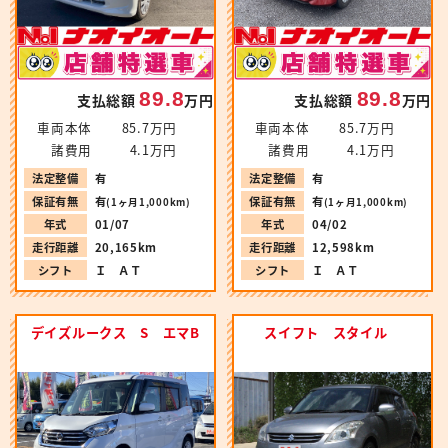
89.8
89.8
支払総額
万円
支払総額
万円
車両本体
85.7万円
車両本体
85.7万円
諸費用
4.1万円
諸費用
4.1万円
法定整備
有
法定整備
有
保証有無
有
保証有無
有
(1ヶ月1,000km)
(1ヶ月1,000km)
年式
01/07
年式
04/02
走行距離
20,165km
走行距離
12,598km
シフト
Ｉ ＡＴ
シフト
Ｉ ＡＴ
デイズルークス S エマB
スイフト スタイル