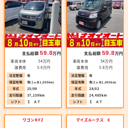
59.8
59.8
支払総額
万円
支払総額
万円
車両本体
54万円
車両本体
54万円
諸費用
5.8万円
諸費用
5.8万円
法定整備
有
法定整備
有
保証有無
有
保証有無
有
(1ヶ月1,000km)
(1ヶ月1,000km)
年式
28/02
年式
25/09
走行距離
24,485km
走行距離
37,139km
シフト
Ｉ ＡＴ
シフト
Ｉ ＡＴ
ワゴンＲFZ
デイズルークス X