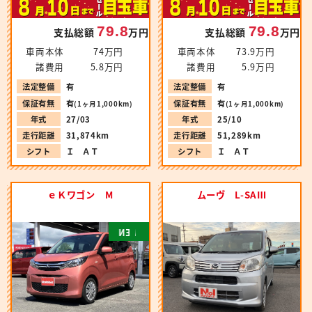
79.8
79.8
支払総額
万円
支払総額
万円
車両本体
74万円
車両本体
73.9万円
諸費用
5.8万円
諸費用
5.9万円
法定整備
有
法定整備
有
保証有無
有
保証有無
有
(1ヶ月1,000km)
(1ヶ月1,000km)
年式
27/03
年式
25/10
走行距離
31,874km
走行距離
51,289km
シフト
Ｉ ＡＴ
シフト
Ｉ ＡＴ
ｅＫワゴン M
ムーヴ L-SAⅢ
N
E
W