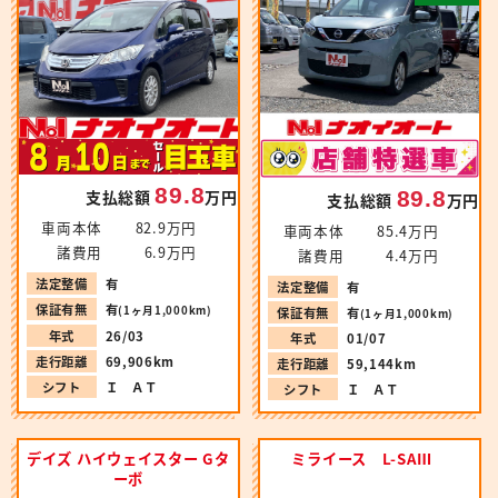
89.8
89.8
支払総額
万円
支払総額
万円
車両本体
82.9万円
車両本体
85.4万円
諸費用
6.9万円
諸費用
4.4万円
法定整備
有
法定整備
有
保証有無
有
(1ヶ月1,000km)
保証有無
有
(1ヶ月1,000km)
年式
26/03
年式
01/07
走行距離
69,906km
走行距離
59,144km
シフト
Ｉ ＡＴ
シフト
Ｉ ＡＴ
デイズ ハイウェイスター Gタ
ミライース L-SAⅢ
ーボ