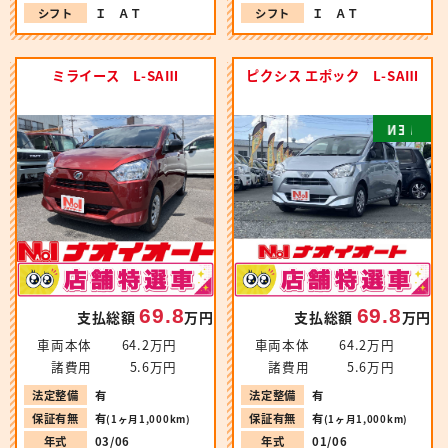
シフト
Ｉ ＡＴ
シフト
Ｉ ＡＴ
ミライース L-SAⅢ
ピクシス エポック L-SAⅢ
N
E
W
69.8
69.8
支払総額
万円
支払総額
万円
車両本体
64.2万円
車両本体
64.2万円
諸費用
5.6万円
諸費用
5.6万円
法定整備
有
法定整備
有
保証有無
有
保証有無
有
(1ヶ月1,000km)
(1ヶ月1,000km)
年式
03/06
年式
01/06