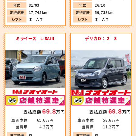
年式
31/03
年式
26/10
走行距離
17,745km
走行距離
59,738km
シフト
Ｉ ＡＴ
シフト
Ｉ ＡＴ
ミライース L-SAⅢ
デリカＤ：２ S
69.8
69.8
支払総額
万円
支払総額
万円
車両本体
65.6万円
車両本体
58.6万円
諸費用
4.2万円
諸費用
11.2万円
法定整備
有
法定整備
有