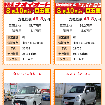
49.8
49.8
支払総額
万円
支払総額
万円
車両本体
45.7万円
車両本体
44.2万円
諸費用
4.1万円
諸費用
5.6万円
法定整備
有
法定整備
有
保証有無
有
保証有無
有
(1ヶ月1,000km)
(1ヶ月1,000km)
年式
30/03
年式
29/06
走行距離
28,114km
走行距離
98,363km
シフト
Ｉ ＡＴ
シフト
Ｉ ＡＴ
タントカスタム X
ＡＺワゴン XG