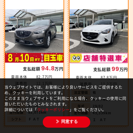
94.8
99
支払総額
万円
支払総額
万円
車両本体
82.7万円
車両本体
87.8万円
諸費用
12.1万円
諸費用
11.2万円
当ウェブサイトでは、お客様により良いサービスをご提供するた
法定整備
有
め、クッキーを利用しています。
法定整備
有
このまま当ウェブサイトをご利用になる場合、クッキーの使用に同
保証有無
有
(1ヶ月1,000km)
保証有無
有
(1ヶ月1,000km)
意いただいたものとみなされます。
年式
27/09
年式
29/02
詳細については「
クッキーポリシー
」をご覧ください。
走行距離
83,073km
走行距離
43,339km
シフト
Ｆ ＡＴ
シフト
Ｉ ＡＴ
同意する