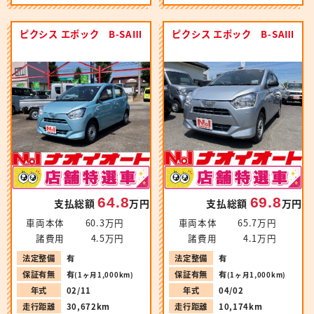
ピクシス エポック B-SAⅢ
ピクシス エポック B-SAⅢ
64.8
69.8
支払総額
万円
支払総額
万円
車両本体
60.3万円
車両本体
65.7万円
諸費用
4.5万円
諸費用
4.1万円
法定整備
有
法定整備
有
保証有無
有
保証有無
有
(1ヶ月1,000km)
(1ヶ月1,000km)
年式
02/11
年式
04/02
走行距離
30,672km
走行距離
10,174km