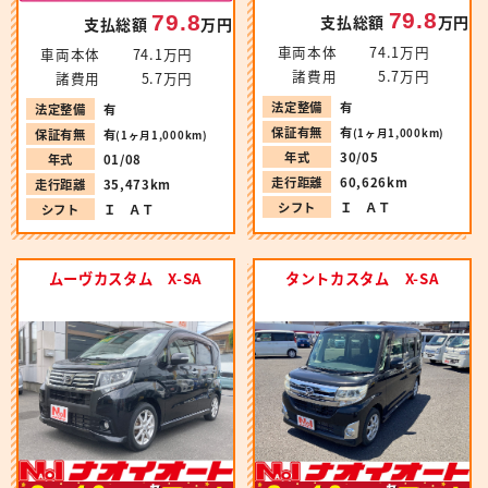
79.8
79.8
支払総額
万円
支払総額
万円
車両本体
74.1万円
車両本体
74.1万円
諸費用
5.7万円
諸費用
5.7万円
法定整備
有
法定整備
有
保証有無
有
(1ヶ月1,000km)
保証有無
有
(1ヶ月1,000km)
年式
30/05
年式
01/08
走行距離
60,626km
走行距離
35,473km
シフト
Ｉ ＡＴ
シフト
Ｉ ＡＴ
ムーヴカスタム X-SA
タントカスタム X-SA