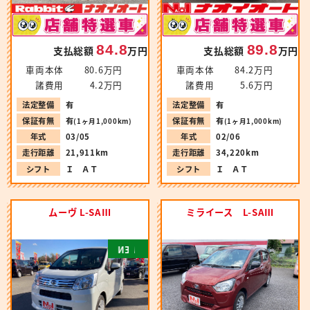
84.8
89.8
支払総額
万円
支払総額
万円
車両本体
80.6万円
車両本体
84.2万円
諸費用
4.2万円
諸費用
5.6万円
法定整備
有
法定整備
有
保証有無
有
保証有無
有
(1ヶ月1,000km)
(1ヶ月1,000km)
年式
03/05
年式
02/06
走行距離
21,911km
走行距離
34,220km
シフト
Ｉ ＡＴ
シフト
Ｉ ＡＴ
ムーヴ L-SAⅢ
ミライース L-SAⅢ
N
E
W