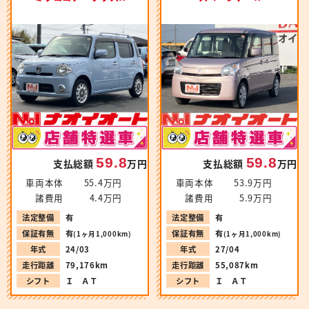
59.8
59.8
支払総額
万円
支払総額
万円
車両本体
55.4万円
車両本体
53.9万円
諸費用
4.4万円
諸費用
5.9万円
法定整備
有
法定整備
有
保証有無
有
保証有無
有
(1ヶ月1,000km)
(1ヶ月1,000km)
年式
24/03
年式
27/04
走行距離
79,176km
走行距離
55,087km
シフト
Ｉ ＡＴ
シフト
Ｉ ＡＴ