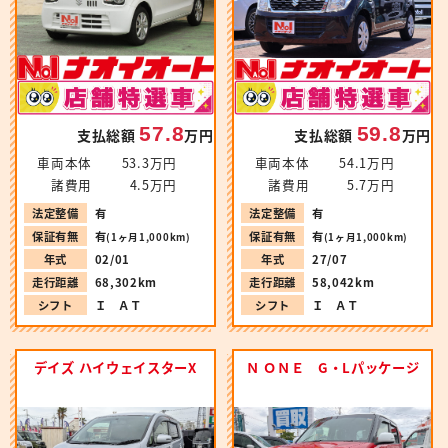
57.8
59.8
支払総額
万円
支払総額
万円
車両本体
53.3万円
車両本体
54.1万円
諸費用
4.5万円
諸費用
5.7万円
法定整備
有
法定整備
有
保証有無
有
保証有無
有
(1ヶ月1,000km)
(1ヶ月1,000km)
年式
02/01
年式
27/07
走行距離
68,302km
走行距離
58,042km
シフト
Ｉ ＡＴ
シフト
Ｉ ＡＴ
デイズ ハイウェイスターX
Ｎ ＯＮＥ G・Lパッケージ