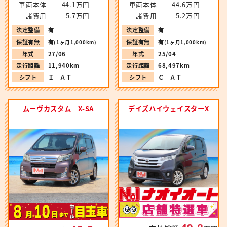
車両本体
44.1万円
車両本体
44.6万円
諸費用
5.7万円
諸費用
5.2万円
法定整備
有
法定整備
有
保証有無
有
保証有無
有
(1ヶ月1,000km)
(1ヶ月1,000km)
年式
27/06
年式
25/04
走行距離
11,940km
走行距離
68,497km
シフト
Ｉ ＡＴ
シフト
Ｃ ＡＴ
ムーヴカスタム X-SA
デイズハイウェイスターX