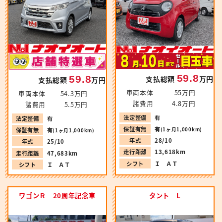
59.8
59.8
支払総額
万円
支払総額
万円
車両本体
55万円
車両本体
54.3万円
諸費用
4.8万円
諸費用
5.5万円
法定整備
有
法定整備
有
保証有無
有
(1ヶ月1,000km)
保証有無
有
(1ヶ月1,000km)
年式
28/10
年式
25/10
走行距離
13,618km
走行距離
47,683km
シフト
Ｉ ＡＴ
シフト
Ｉ ＡＴ
ワゴンＲ 20周年記念車
タント L