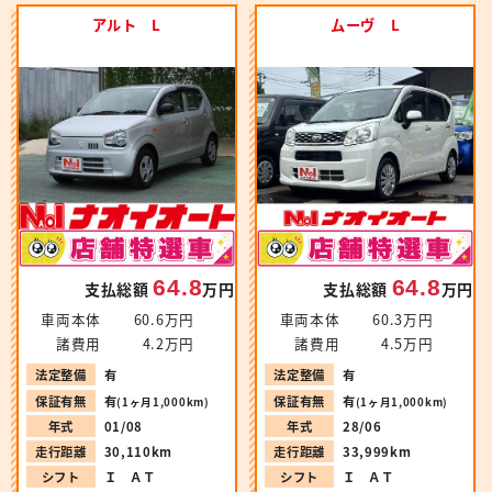
アルト L
ムーヴ L
64.8
64.8
支払総額
万円
支払総額
万円
車両本体
60.6万円
車両本体
60.3万円
諸費用
4.2万円
諸費用
4.5万円
法定整備
有
法定整備
有
保証有無
有
保証有無
有
(1ヶ月1,000km)
(1ヶ月1,000km)
年式
01/08
年式
28/06
走行距離
30,110km
走行距離
33,999km
シフト
Ｉ ＡＴ
シフト
Ｉ ＡＴ