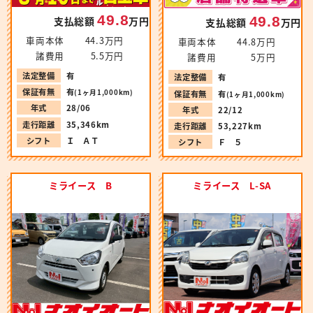
49.8
49.8
支払総額
万円
支払総額
万円
車両本体
44.3万円
車両本体
44.8万円
諸費用
5.5万円
諸費用
5万円
法定整備
有
法定整備
有
保証有無
有
(1ヶ月1,000km)
保証有無
有
(1ヶ月1,000km)
年式
28/06
年式
22/12
走行距離
35,346km
走行距離
53,227km
シフト
Ｉ ＡＴ
シフト
Ｆ ５
ミライース B
ミライース L-SA