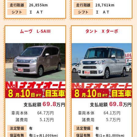
走行距離
26,855km
走行距離
28,761km
シフト
Ｉ ＡＴ
シフト
Ｉ ＡＴ
ムーヴ L-SAⅢ
タント X ターボ
69.8
69.8
支払総額
万円
支払総額
万円
車両本体
64.7万円
車両本体
64.1万円
諸費用
5.1万円
諸費用
5.7万円
法定整備
有
法定整備
有
保証有無
有
保証有無
有
(1ヶ月1,000km)
(1ヶ月1,000km)