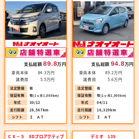
89.8
94.8
支払総額
万円
支払総額
万円
車両本体
84.3万円
車両本体
89.2万円
諸費用
5.5万円
諸費用
5.6万円
法定整備
有
法定整備
有
保証有無
有
保証有無
有
(1ヶ月1,000km)
(1ヶ月1,000km)
年式
30/12
年式
04/11
走行距離
28,567km
走行距離
16,329km
シフト
Ｉ ＡＴ
シフト
Ｉ ＡＴ
ＣＸ－５ XDプロアクティブ
デミオ 13S