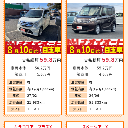
59.8
59.8
支払総額
万円
支払総額
万円
車両本体
54.2万円
車両本体
55.2万円
諸費用
5.6万円
諸費用
4.6万円
法定整備
有
法定整備
有
保証有無
有
保証有無
有
(1ヶ月1,000km)
(1ヶ月1,000km)
年式
27/02
年式
26/06
走行距離
21,933km
走行距離
55,333km
シフト
Ｉ ＡＴ
シフト
Ｉ ＡＴ
ミラココア プラスX
スペーシア X