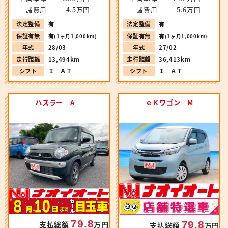
諸費用
4.5万円
諸費用
5.6万円
法定整備
有
法定整備
有
保証有無
有
保証有無
有
(1ヶ月1,000km)
(1ヶ月1,000km)
年式
28/03
年式
27/02
走行距離
13,494km
走行距離
36,413km
シフト
Ｉ ＡＴ
シフト
Ｉ ＡＴ
ハスラー A
ｅＫワゴン M
79.8
79.8
支払総額
万円
支払総額
万円