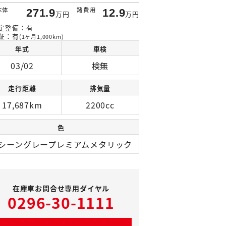
本体
諸費用
271.9
12.9
万円
万円
定整備：有
証：有
(1ヶ月1,000km)
年式
車検
03/02
検無
走行距離
排気量
17,687km
2200cc
色
シーングレープレミアムメタリック
在庫車お問合せ専用ダイヤル
0296-30-1111