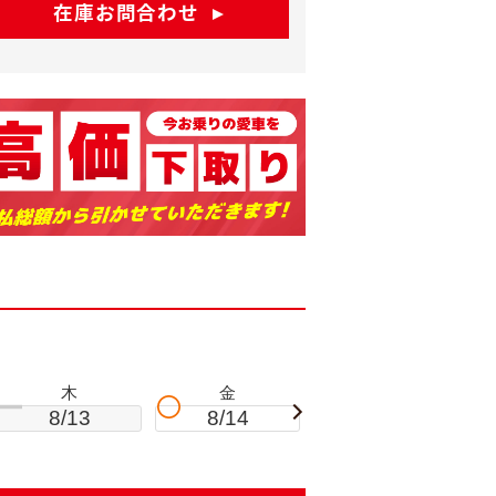
在庫お問合わせ
木
金
土
8/13
8/14
8/15