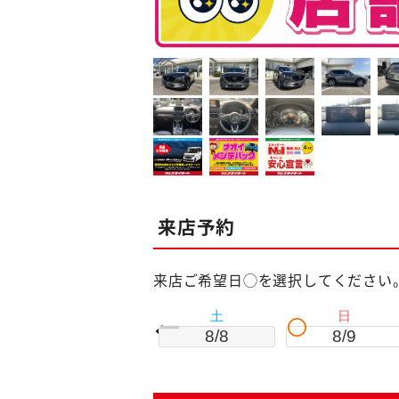
来店予約
来店ご希望日◯を選択してください
土
日
8/8
8/9