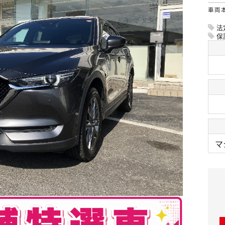
車両
法
保
マ