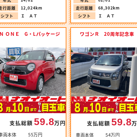
走行距離
12,024km
走行距離
68,302km
シフト
Ｉ ＡＴ
シフト
Ｉ ＡＴ
Ｎ ＯＮＥ G・Lパッケージ
ワゴンＲ 20周年記念車
59.8
59.8
支払総額
万円
支払総額
車両本体
55万円
車両本体
54万円