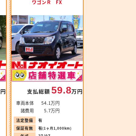
ワゴンＲ FX
59.8
万円
支払総額
万円
車両本体
54.1万円
諸費用
5.7万円
法定整備
有
保証有無
有
(1ヶ月1,000km)
年式
27/07