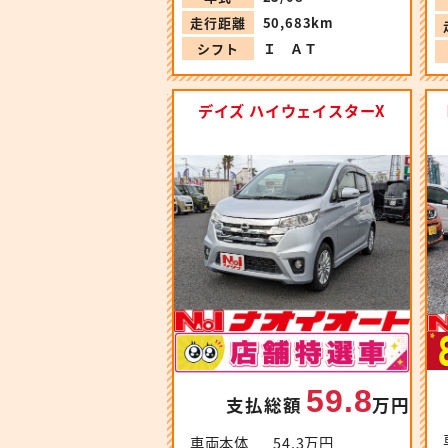
走行距離
50,683km
シフト
Ｉ ＡＴ
デイズ ハイウェイスターX
59.8
支払総額
万円
車両本体
54.3万円