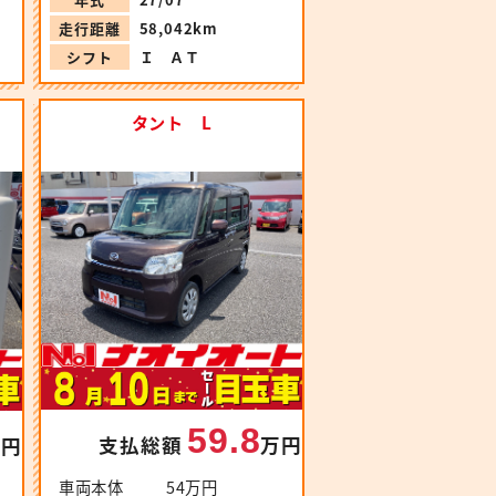
走行距離
58,042km
シフト
Ｉ ＡＴ
タント L
59.8
支払総額
万円
万円
車両本体
54万円