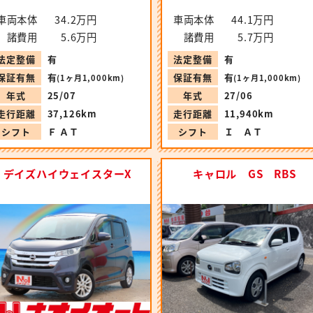
車両本体
34.2万円
車両本体
44.1万円
諸費用
5.6万円
諸費用
5.7万円
法定整備
有
法定整備
有
保証有無
有
保証有無
有
(1ヶ月1,000km)
(1ヶ月1,000km)
年式
25/07
年式
27/06
走行距離
37,126km
走行距離
11,940km
シフト
Ｆ ＡＴ
シフト
Ｉ ＡＴ
デイズハイウェイスターX
キャロル GS RBS