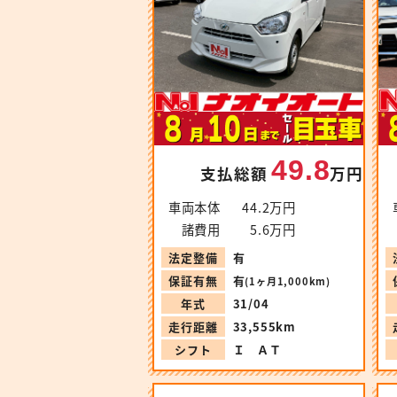
49.8
支払総額
万円
車両本体
44.2万円
諸費用
5.6万円
法定整備
有
保証有無
有
(1ヶ月1,000km)
年式
31/04
走行距離
33,555km
シフト
Ｉ ＡＴ