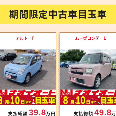
期間限定中古車目玉車
アルト F
ムーヴコンテ L
39.8
49.8
支払総額
万円
支払総額