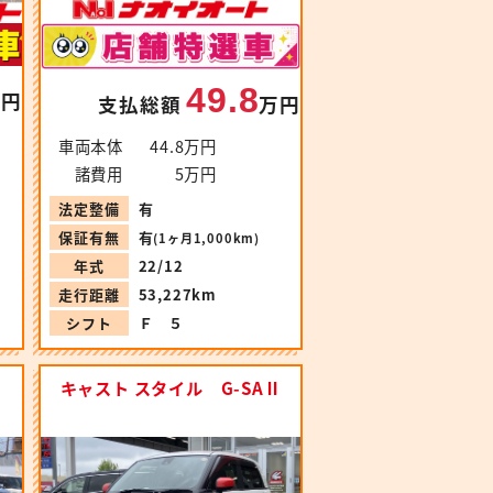
49.8
万円
支払総額
万円
車両本体
44.8万円
諸費用
5万円
法定整備
有
保証有無
有
(1ヶ月1,000km)
年式
22/12
走行距離
53,227km
シフト
Ｆ ５
キャスト スタイル G-SAⅡ