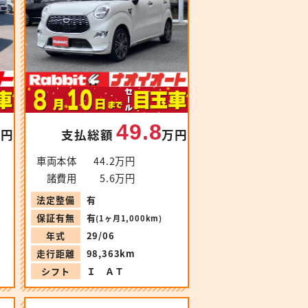
49.8
万円
支払総額
万円
車両本体
44.2万円
諸費用
5.6万円
法定整備
有
保証有無
有
(1ヶ月1,000km)
年式
29/06
走行距離
98,363km
シフト
Ｉ ＡＴ