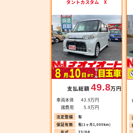
タントカスタム X
49.8
支払総額
万円
車両本体
43.9万円
諸費用
5.9万円
法定整備
有
保証有無
有
(1ヶ月1,000km)
年式
23/08