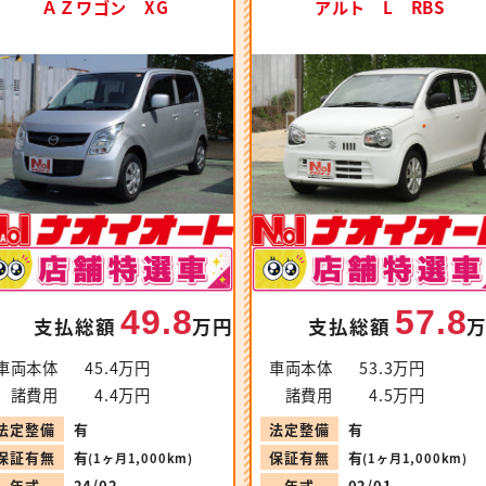
ＡＺワゴン XG
アルト L RBS
49.8
57.8
支払総額
万円
支払総額
車両本体
45.4万円
車両本体
53.3万円
諸費用
4.4万円
諸費用
4.5万円
法定整備
有
法定整備
有
保証有無
有
保証有無
有
(1ヶ月1,000km)
(1ヶ月1,000km)
年式
24/02
年式
02/01