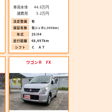
車両本体
44.6万円
諸費用
5.2万円
法定整備
有
保証有無
有
(1ヶ月1,000km)
年式
25/04
走行距離
68,497km
シフト
Ｃ ＡＴ
ワゴンＲ FX