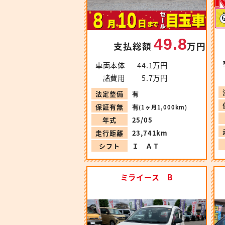
49.8
支払総額
万円
車両本体
44.1万円
諸費用
5.7万円
法定整備
有
保証有無
有
(1ヶ月1,000km)
年式
25/05
走行距離
23,741km
シフト
Ｉ ＡＴ
ミライース B