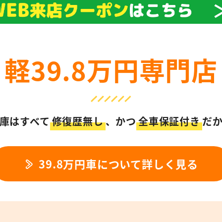
軽39.8万円専門店
庫はすべて
修復歴無し
、
かつ
全車保証付き
だ
39.8万円車について詳しく見る