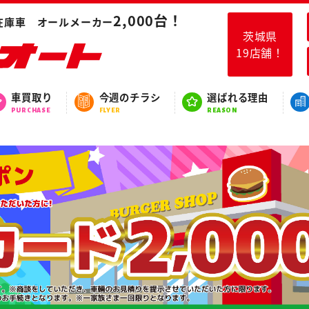
2,000台！
在庫車 オールメーカー
茨城県
19店舗！
車買取り
今週のチラシ
選ばれる理由
PURCHASE
FLYER
REASON