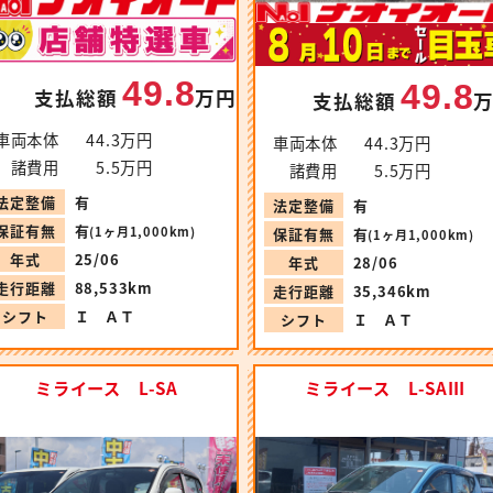
49.8
49.8
支払総額
万円
支払総額
車両本体
44.3万円
車両本体
44.3万円
諸費用
5.5万円
諸費用
5.5万円
法定整備
有
法定整備
有
保証有無
有
(1ヶ月1,000km)
保証有無
有
(1ヶ月1,000km)
年式
25/06
年式
28/06
走行距離
88,533km
走行距離
35,346km
シフト
Ｉ ＡＴ
シフト
Ｉ ＡＴ
ミライース L-SA
ミライース L-SAⅢ