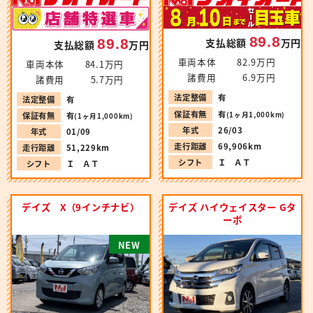
89.8
89.8
支払総額
万円
支払総額
万円
車両本体
82.9万円
車両本体
84.1万円
諸費用
6.9万円
諸費用
5.7万円
法定整備
有
法定整備
有
保証有無
有
(1ヶ月1,000km)
保証有無
有
(1ヶ月1,000km)
年式
26/03
年式
01/09
走行距離
69,906km
走行距離
51,229km
シフト
Ｉ ＡＴ
シフト
Ｉ ＡＴ
デイズ X（9インチナビ）
デイズ ハイウェイスター Gタ
ーボ
N
E
W