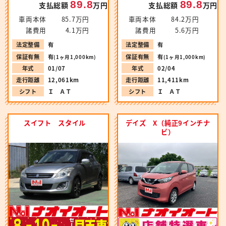
89.8
89.8
支払総額
万円
支払総額
万円
車両本体
85.7万円
車両本体
84.2万円
諸費用
4.1万円
諸費用
5.6万円
法定整備
有
法定整備
有
保証有無
有
保証有無
有
(1ヶ月1,000km)
(1ヶ月1,000km)
年式
01/07
年式
02/04
走行距離
12,061km
走行距離
11,411km
シフト
Ｉ ＡＴ
シフト
Ｉ ＡＴ
スイフト スタイル
デイズ X（純正9インチナ
ビ）