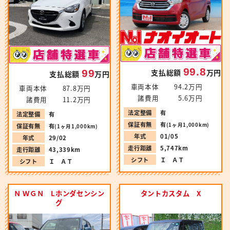
99.8
99
支払総額
万円
支払総額
万円
車両本体
94.2万円
車両本体
87.8万円
諸費用
5.6万円
諸費用
11.2万円
法定整備
有
法定整備
有
保証有無
有
(1ヶ月1,000km)
保証有無
有
(1ヶ月1,000km)
年式
01/05
年式
29/02
走行距離
5,747km
走行距離
43,339km
シフト
Ｉ ＡＴ
シフト
Ｉ ＡＴ
Ｎ ＷＧＮ Lホンダセンシン
タントカスタム X
グ