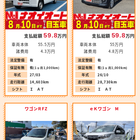
59.8
59.8
支払総額
万円
支払総額
万円
車両本体
55.5万円
車両本体
55万円
諸費用
4.3万円
諸費用
4.8万円
法定整備
有
法定整備
有
保証有無
有
保証有無
有
(1ヶ月1,000km)
(1ヶ月1,000km)
年式
27/03
年式
26/10
走行距離
14,603km
走行距離
28,730km
シフト
Ｉ ＡＴ
シフト
Ｉ ＡＴ
ワゴンＲFZ
ｅＫワゴン M