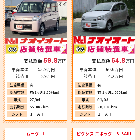
59.8
64.8
支払総額
万円
支払総額
万円
車両本体
53.9万円
車両本体
60.6万円
諸費用
5.9万円
諸費用
4.2万円
法定整備
有
法定整備
有
保証有無
有
保証有無
有
(1ヶ月1,000km)
(1ヶ月1,000km)
年式
27/04
年式
01/08
走行距離
55,087km
走行距離
30,110km
シフト
Ｉ ＡＴ
シフト
Ｉ ＡＴ
ムーヴ L
ピクシス エポック B-SAⅢ