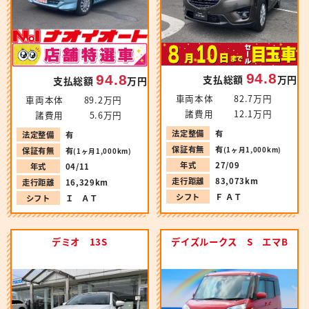
94.8
94.8
支払総額
万円
支払総額
万円
車両本体
82.7万円
車両本体
89.2万円
諸費用
12.1万円
諸費用
5.6万円
法定整備
有
法定整備
有
保証有無
有
(1ヶ月1,000km)
保証有無
有
(1ヶ月1,000km)
年式
27/09
年式
04/11
走行距離
83,073km
走行距離
16,329km
シフト
Ｆ ＡＴ
シフト
Ｉ ＡＴ
デミオ 13S
デイズルークス S エマB