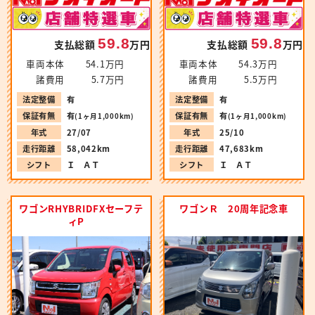
59.8
59.8
支払総額
万円
支払総額
万円
車両本体
54.1万円
車両本体
54.3万円
諸費用
5.7万円
諸費用
5.5万円
法定整備
有
法定整備
有
保証有無
有
保証有無
有
(1ヶ月1,000km)
(1ヶ月1,000km)
年式
27/07
年式
25/10
走行距離
58,042km
走行距離
47,683km
シフト
Ｉ ＡＴ
シフト
Ｉ ＡＴ
ワゴンRHYBRIDFXセーフテ
ワゴンＲ 20周年記念車
ィP