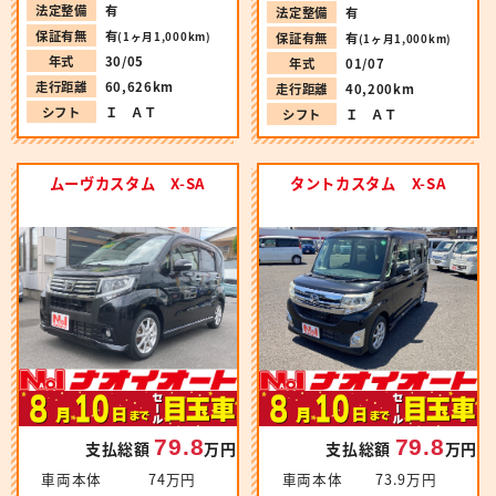
法定整備
有
法定整備
有
保証有無
有
(1ヶ月1,000km)
保証有無
有
(1ヶ月1,000km)
年式
30/05
年式
01/07
走行距離
60,626km
走行距離
40,200km
シフト
Ｉ ＡＴ
シフト
Ｉ ＡＴ
ムーヴカスタム X-SA
タントカスタム X-SA
79.8
79.8
支払総額
万円
支払総額
万円
車両本体
74万円
車両本体
73.9万円