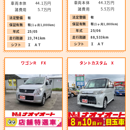
車両本体
44.3万円
車両本体
44.1万円
諸費用
5.5万円
諸費用
5.7万円
法定整備
有
法定整備
有
保証有無
有
(1ヶ月1,000km)
保証有無
有
(1ヶ月1,000km)
年式
25/06
年式
25/05
走行距離
88,533km
走行距離
23,741km
シフト
Ｉ ＡＴ
シフト
Ｉ ＡＴ
ワゴンＲ FX
タントカスタム X