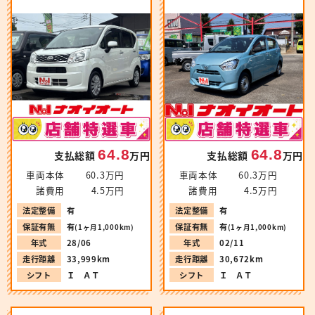
64.8
64.8
支払総額
万円
支払総額
万円
車両本体
60.3万円
車両本体
60.3万円
諸費用
4.5万円
諸費用
4.5万円
法定整備
有
法定整備
有
保証有無
有
保証有無
有
(1ヶ月1,000km)
(1ヶ月1,000km)
年式
28/06
年式
02/11
走行距離
33,999km
走行距離
30,672km
シフト
Ｉ ＡＴ
シフト
Ｉ ＡＴ