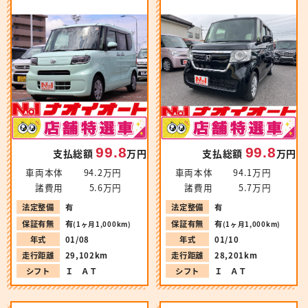
99.8
99.8
支払総額
万円
支払総額
万円
車両本体
94.2万円
車両本体
94.1万円
諸費用
5.6万円
諸費用
5.7万円
法定整備
有
法定整備
有
保証有無
有
保証有無
有
(1ヶ月1,000km)
(1ヶ月1,000km)
年式
01/08
年式
01/10
走行距離
29,102km
走行距離
28,201km
シフト
Ｉ ＡＴ
シフト
Ｉ ＡＴ