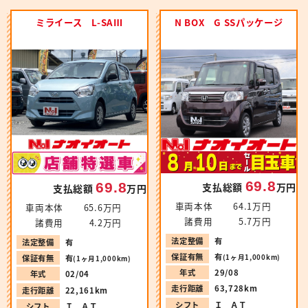
ミライース L-SAⅢ
N BOX G SSパッケージ
69.8
69.8
支払総額
万円
支払総額
万円
車両本体
64.1万円
車両本体
65.6万円
諸費用
5.7万円
諸費用
4.2万円
法定整備
有
法定整備
有
保証有無
有
(1ヶ月1,000km)
保証有無
有
(1ヶ月1,000km)
年式
29/08
年式
02/04
走行距離
63,728km
走行距離
22,161km
シフト
Ｉ ＡＴ
シフト
Ｉ ＡＴ