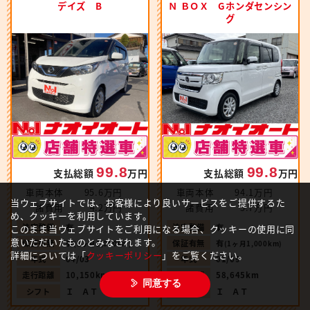
デイズ B
Ｎ ＢＯＸ Gホンダセンシン
グ
99.8
99.8
支払総額
万円
支払総額
万円
車両本体
95.6万円
車両本体
94.1万円
当ウェブサイトでは、お客様により良いサービスをご提供するた
諸費用
4.2万円
諸費用
5.7万円
め、クッキーを利用しています。
法定整備
有
法定整備
有
このまま当ウェブサイトをご利用になる場合、クッキーの使用に同
意いただいたものとみなされます。
保証有無
有
保証有無
有
(1ヶ月1,000km)
(1ヶ月1,000km)
詳細については「
クッキーポリシー
」をご覧ください。
年式
04/03
年式
01/09
走行距離
10,150km
走行距離
58,645km
同意する
シフト
Ｉ ＡＴ
シフト
Ｉ ＡＴ