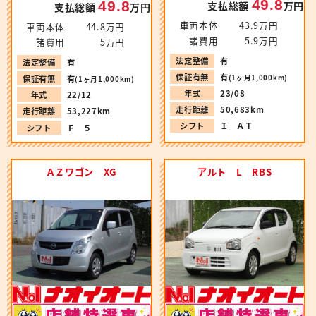
49.8
49.8
支払総額
万円
支払総額
万円
車両本体
43.9万円
車両本体
44.8万円
諸費用
5.9万円
諸費用
5万円
法定整備
有
法定整備
有
保証有無
有
(1ヶ月1,000km)
保証有無
有
(1ヶ月1,000km)
年式
23/08
年式
22/12
走行距離
50,683km
走行距離
53,227km
シフト
Ｉ ＡＴ
シフト
Ｆ ５
ＡＺワゴン XG
アルト L RBS