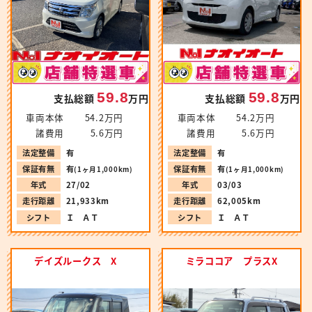
59.8
59.8
支払総額
万円
支払総額
万円
車両本体
54.2万円
車両本体
54.2万円
諸費用
5.6万円
諸費用
5.6万円
法定整備
有
法定整備
有
保証有無
有
保証有無
有
(1ヶ月1,000km)
(1ヶ月1,000km)
年式
27/02
年式
03/03
走行距離
21,933km
走行距離
62,005km
シフト
Ｉ ＡＴ
シフト
Ｉ ＡＴ
デイズルークス X
ミラココア プラスX