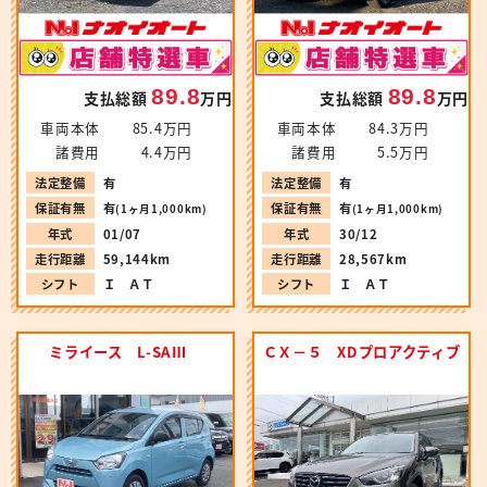
89.8
89.8
支払総額
万円
支払総額
万円
車両本体
85.4万円
車両本体
84.3万円
諸費用
4.4万円
諸費用
5.5万円
法定整備
有
法定整備
有
保証有無
有
保証有無
有
(1ヶ月1,000km)
(1ヶ月1,000km)
年式
01/07
年式
30/12
走行距離
59,144km
走行距離
28,567km
シフト
Ｉ ＡＴ
シフト
Ｉ ＡＴ
ミライース L-SAⅢ
ＣＸ－５ XDプロアクティブ