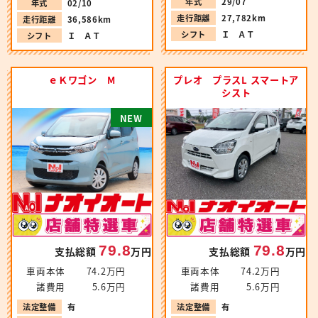
年式
29/07
年式
02/10
走行距離
27,782km
走行距離
36,586km
シフト
Ｉ ＡＴ
シフト
Ｉ ＡＴ
ｅＫワゴン M
プレオ プラスL スマートア
シスト
N
E
W
79.8
79.8
支払総額
万円
支払総額
万円
車両本体
74.2万円
車両本体
74.2万円
諸費用
5.6万円
諸費用
5.6万円
法定整備
有
法定整備
有