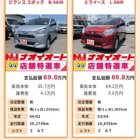
ピクシス エポック B-SAⅢ
ミライース L-SAⅢ
69.8
69.8
支払総額
万円
支払総額
万円
車両本体
65.7万円
車両本体
64.2万円
諸費用
4.1万円
諸費用
5.6万円
法定整備
有
法定整備
有
保証有無
有
保証有無
有
(1ヶ月1,000km)
(1ヶ月1,000km)
年式
04/02
年式
03/06
走行距離
10,174km
走行距離
26,855km
シフト
Ｉ ＡＴ
シフト
Ｉ ＡＴ