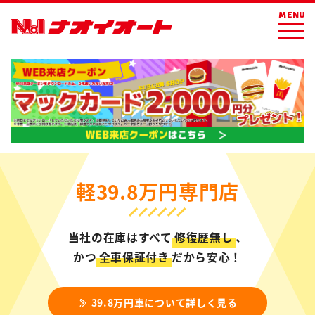
MENU
軽39.8万円専門店
当社の在庫はすべて
修復歴無し
、
かつ
全車保証付き
だから安心！
39.8万円車について詳しく見る