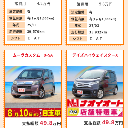
諸費用
4.2万円
諸費用
5.6万円
法定整備
有
法定整備
有
保証有無
有
(1ヶ月1,000km)
保証有無
有
(1ヶ月1,000km)
年式
25/11
年式
27/03
走行距離
39,570km
走行距離
35,932km
シフト
Ｉ ＡＴ
シフト
Ｉ ＡＴ
ムーヴカスタム X-SA
デイズハイウェイスターX
49.8
49.8
支払総額
万円
支払総額
万円