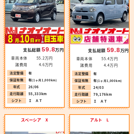
59.8
59.8
支払総額
万円
支払総額
万円
車両本体
55.2万円
車両本体
55.4万円
諸費用
4.6万円
諸費用
4.4万円
法定整備
有
法定整備
有
保証有無
有
(1ヶ月1,000km)
保証有無
有
(1ヶ月1,000km)
年式
26/06
年式
24/03
走行距離
55,333km
走行距離
79,176km
シフト
Ｉ ＡＴ
シフト
Ｉ ＡＴ
スペーシア X
アルト L