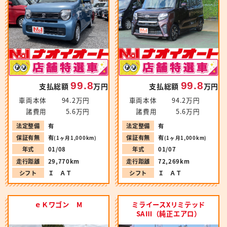
99.8
99.8
支払総額
万円
支払総額
万円
車両本体
94.2万円
車両本体
94.2万円
諸費用
5.6万円
諸費用
5.6万円
法定整備
有
法定整備
有
保証有無
有
保証有無
有
(1ヶ月1,000km)
(1ヶ月1,000km)
年式
01/08
年式
01/07
走行距離
29,770km
走行距離
72,269km
シフト
Ｉ ＡＴ
シフト
Ｉ ＡＴ
ｅＫワゴン M
ミライースXリミテッド
SAⅢ（純正エアロ）