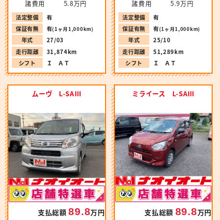
諸費用
5.8万円
諸費用
5.9万円
法定整備
有
法定整備
有
保証有無
有
保証有無
有
(1ヶ月1,000km)
(1ヶ月1,000km)
年式
27/03
年式
25/10
走行距離
31,874km
走行距離
51,289km
シフト
Ｉ ＡＴ
シフト
Ｉ ＡＴ
ムーヴ L-SAⅢ
ミライース L-SAⅢ
89.8
89.8
支払総額
万円
支払総額
万円