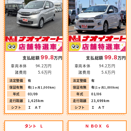
99.8
99.8
支払総額
万円
支払総額
万円
車両本体
94.2万円
車両本体
94.2万円
諸費用
5.6万円
諸費用
5.6万円
法定整備
有
法定整備
有
保証有無
有
保証有無
有
(1ヶ月1,000km)
(1ヶ月1,000km)
年式
03/09
年式
01/06
走行距離
1,625km
走行距離
23,699km
シフト
Ｉ ＡＴ
シフト
Ｉ ＡＴ
タント L
Ｎ ＢＯＸ G