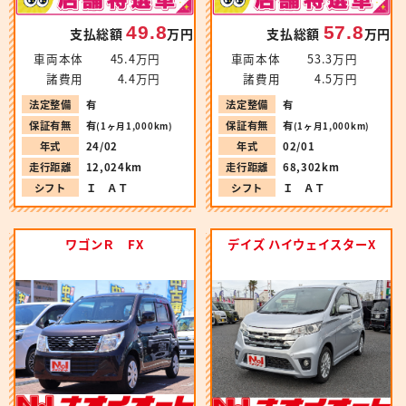
49.8
57.8
支払総額
万円
支払総額
万円
車両本体
45.4万円
車両本体
53.3万円
諸費用
4.4万円
諸費用
4.5万円
法定整備
有
法定整備
有
保証有無
有
保証有無
有
(1ヶ月1,000km)
(1ヶ月1,000km)
年式
24/02
年式
02/01
走行距離
12,024km
走行距離
68,302km
シフト
Ｉ ＡＴ
シフト
Ｉ ＡＴ
ワゴンＲ FX
デイズ ハイウェイスターX