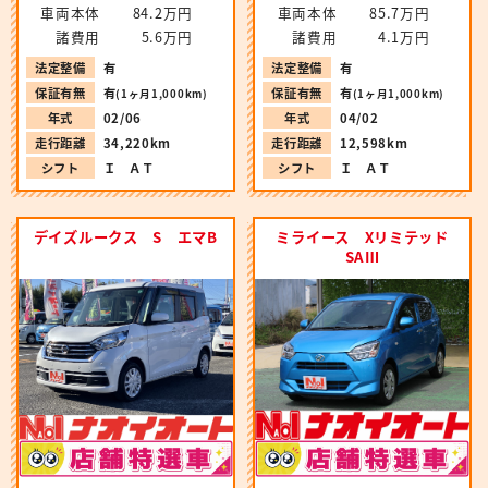
車両本体
84.2万円
車両本体
85.7万円
諸費用
5.6万円
諸費用
4.1万円
法定整備
有
法定整備
有
保証有無
有
保証有無
有
(1ヶ月1,000km)
(1ヶ月1,000km)
年式
02/06
年式
04/02
走行距離
34,220km
走行距離
12,598km
シフト
Ｉ ＡＴ
シフト
Ｉ ＡＴ
デイズルークス S エマB
ミライース Xリミテッド
SAⅢ