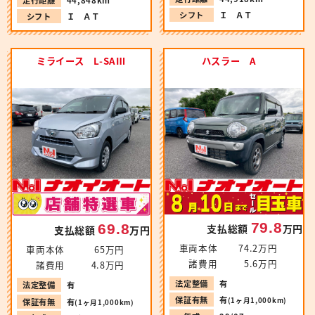
走行距離
44,848km
シフト
Ｉ ＡＴ
シフト
Ｉ ＡＴ
ミライース L-SAⅢ
ハスラー A
79.8
69.8
支払総額
万円
支払総額
万円
車両本体
74.2万円
車両本体
65万円
諸費用
5.6万円
諸費用
4.8万円
法定整備
有
法定整備
有
保証有無
有
(1ヶ月1,000km)
保証有無
有
(1ヶ月1,000km)