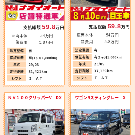
59.8
59.8
支払総額
万円
支払総額
万円
車両本体
54万円
車両本体
54万円
諸費用
5.8万円
諸費用
5.8万円
法定整備
有
法定整備
有
保証有無
有
(1ヶ月1,000km)
保証有無
有
(1ヶ月1,000km)
年式
25/09
年式
29/03
走行距離
37,139km
走行距離
31,421km
シフト
Ｉ ＡＴ
シフト
Ｉ ＡＴ
ＮＶ１００クリッパーV DX
ワゴンRスティングレー X