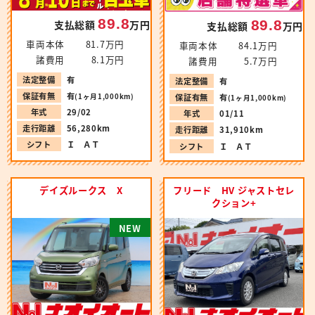
89.8
89.8
支払総額
万円
支払総額
万円
車両本体
81.7万円
車両本体
84.1万円
諸費用
8.1万円
諸費用
5.7万円
法定整備
有
法定整備
有
保証有無
有
(1ヶ月1,000km)
保証有無
有
(1ヶ月1,000km)
年式
29/02
年式
01/11
走行距離
56,280km
走行距離
31,910km
シフト
Ｉ ＡＴ
シフト
Ｉ ＡＴ
デイズルークス X
フリード HV ジャストセレ
クション+
N
E
W