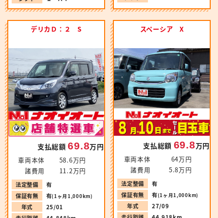
デリカＤ：２ S
スペーシア X
69.8
69.8
支払総額
万円
支払総額
万円
車両本体
64万円
車両本体
58.6万円
諸費用
5.8万円
諸費用
11.2万円
法定整備
有
法定整備
有
保証有無
有
(1ヶ月1,000km)
保証有無
有
(1ヶ月1,000km)
年式
27/09
年式
25/01
走行距離
44,918km