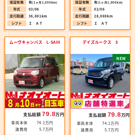
保証有無
有
保証有無
有
(1ヶ月1,000km)
(1ヶ月1,000km)
年式
03/06
年式
02/06
走行距離
36,691km
走行距離
28,069km
シフト
Ｉ ＡＴ
シフト
Ｉ ＡＴ
ムーヴキャンバス L-SAⅢ
デイズルークス S
N
E
W
79.8
79.8
支払総額
万円
支払総額
万円
車両本体
74.1万円
車両本体
74.1万円
諸費用
5.7万円
諸費用
5.7万円